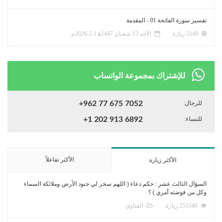
تفسير سورة الفاتحة 01 - المقدمة
5149 زيارة
الأحد 13 شعبان 1447ﻫ 1-2-2026م
للإشتراك بمجموعة الواتساب
للرجال:
+962 77 675 7052
للنساء:
+1 202 913 6892
الأكثر تفاعلاً
الأكثر زيارة
السؤال الثالث عشر : حكم دعاء ( اللهم سخر لي جنود الأرض وملائكة السماء
وكل من فوضته أمري ) ؟
253348 زيارة
الفتاوى