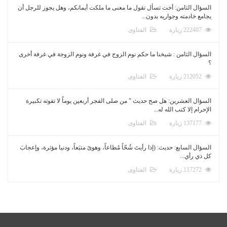
السؤال الثامن: أخت تسأل تقول ما معنى ما ملكت أيمانكم، وهل يجوز للرجل أن
يجامع خادمته وجواريه بدون...
222407 زيارة
الفتاوى
السؤال الثامن : شيخنا ما حكم نوم الزوج في غرفة ونوم الزوجة في غرفة أخرى
؟
212052 زيارة
الفتاوى
السؤال العشرين: هل صح حديث " من صلى الفجر أربعين يوماً لا تفوته تكبيرة
الإحرام إلا كتب الله له...
137177 زيارة
الفتاوى
السؤال السابع: حديث: (إذا رأيتَ شُحّاً مُطاعاً، وهوىً متبَعاً، ودنيا مؤثرة، وإعجابَ
كل ذي رأي...
117272 زيارة
الفتاوى