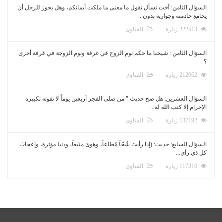
السؤال الثامن: أخت تسأل تقول ما معنى ما ملكت أيمانكم، وهل يجوز للرجل أن
يجامع خادمته وجواريه بدون...
222513 زيارة
الفتاوى
السؤال الثامن : شيخنا ما حكم نوم الزوج في غرفة ونوم الزوجة في غرفة أخرى
؟
212062 زيارة
الفتاوى
السؤال العشرين: هل صح حديث " من صلى الفجر أربعين يوماً لا تفوته تكبيرة
الإحرام إلا كتب الله له...
137192 زيارة
الفتاوى
السؤال السابع: حديث: (إذا رأيتَ شُحّاً مُطاعاً، وهوىً متبَعاً، ودنيا مؤثرة، وإعجابَ
كل ذي رأي...
117310 زيارة
الفتاوى