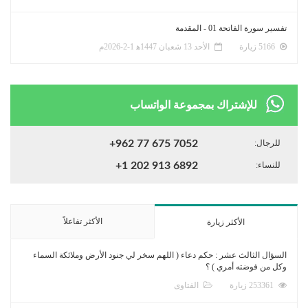
تفسير سورة الفاتحة 01 - المقدمة
5166 زيارة
الأحد 13 شعبان 1447ﻫ 1-2-2026م
للإشتراك بمجموعة الواتساب
للرجال:
+962 77 675 7052
للنساء:
+1 202 913 6892
الأكثر تفاعلاً
الأكثر زيارة
السؤال الثالث عشر : حكم دعاء ( اللهم سخر لي جنود الأرض وملائكة السماء
وكل من فوضته أمري ) ؟
253361 زيارة
الفتاوى