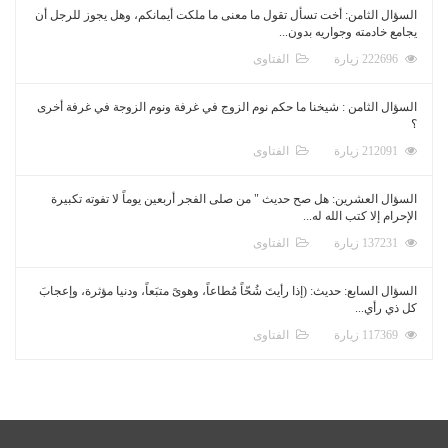
السؤال الثامن: أخت تسأل تقول ما معنى ما ملكت أيمانكم، وهل يجوز للرجل أن
يجامع خادمته وجواريه بدون...
222696 زيارة
الفتاوى
السؤال الثامن : شيخنا ما حكم نوم الزوج في غرفة ونوم الزوجة في غرفة أخرى
؟
212091 زيارة
الفتاوى
السؤال العشرين: هل صح حديث " من صلى الفجر أربعين يوماً لا تفوته تكبيرة
الإحرام إلا كتب الله له...
137231 زيارة
الفتاوى
السؤال السابع: حديث: (إذا رأيتَ شُحّاً مُطاعاً، وهوىً متبَعاً، ودنيا مؤثرة، وإعجابَ
كل ذي رأي...
117369 زيارة
الفتاوى