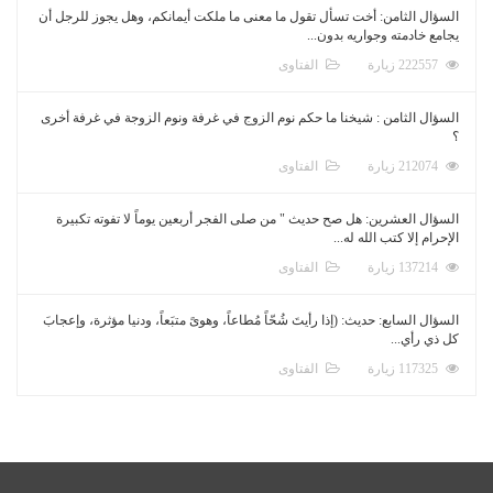
السؤال الثامن: أخت تسأل تقول ما معنى ما ملكت أيمانكم، وهل يجوز للرجل أن
يجامع خادمته وجواريه بدون...
222557 زيارة
الفتاوى
السؤال الثامن : شيخنا ما حكم نوم الزوج في غرفة ونوم الزوجة في غرفة أخرى
؟
212074 زيارة
الفتاوى
السؤال العشرين: هل صح حديث " من صلى الفجر أربعين يوماً لا تفوته تكبيرة
الإحرام إلا كتب الله له...
137214 زيارة
الفتاوى
السؤال السابع: حديث: (إذا رأيتَ شُحّاً مُطاعاً، وهوىً متبَعاً، ودنيا مؤثرة، وإعجابَ
كل ذي رأي...
117325 زيارة
الفتاوى