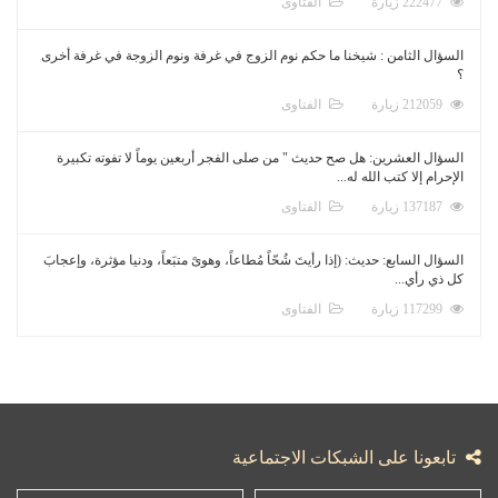
222477 زيارة
الفتاوى
السؤال الثامن : شيخنا ما حكم نوم الزوج في غرفة ونوم الزوجة في غرفة أخرى
؟
212059 زيارة
الفتاوى
السؤال العشرين: هل صح حديث " من صلى الفجر أربعين يوماً لا تفوته تكبيرة
الإحرام إلا كتب الله له...
137187 زيارة
الفتاوى
السؤال السابع: حديث: (إذا رأيتَ شُحّاً مُطاعاً، وهوىً متبَعاً، ودنيا مؤثرة، وإعجابَ
كل ذي رأي...
117299 زيارة
الفتاوى
تابعونا على الشبكات الاجتماعية