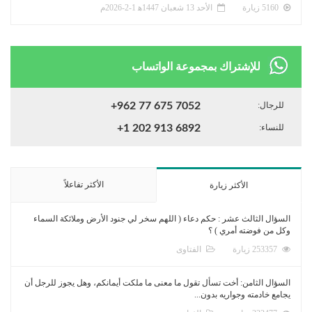
5160 زيارة
الأحد 13 شعبان 1447ﻫ 1-2-2026م
للإشتراك بمجموعة الواتساب
للرجال:
+962 77 675 7052
للنساء:
+1 202 913 6892
الأكثر تفاعلاً
الأكثر زيارة
السؤال الثالث عشر : حكم دعاء ( اللهم سخر لي جنود الأرض وملائكة السماء
وكل من فوضته أمري ) ؟
253357 زيارة
الفتاوى
السؤال الثامن: أخت تسأل تقول ما معنى ما ملكت أيمانكم، وهل يجوز للرجل أن
يجامع خادمته وجواريه بدون...