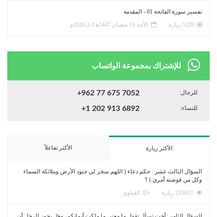
تفسير سورة الفاتحة 01 - المقدمة
5229 زيارة
الأحد 13 شعبان 1447ﻫ 1-2-2026م
للإشتراك بمجموعة الواتساب
للرجال:
+962 77 675 7052
للنساء:
+1 202 913 6892
الأكثر تفاعلاً
الأكثر زيارة
السؤال الثالث عشر : حكم دعاء ( اللهم سخر لي جنود الأرض وملائكة السماء
وكل من فوضته أمري ) ؟
253413 زيارة
الفتاوى
السؤال الثامن: أخت تسأل تقول ما معنى ما ملكت أيمانكم، وهل يجوز للرجل أن