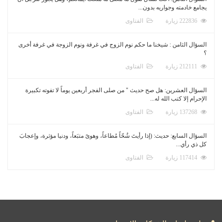
يجامع خادمته وجواريه بدون...
222836 زيارة
الفتاوى
السؤال الثامن : شيخنا ما حكم نوم الزوج في غرفة ونوم الزوجة في غرفة أخرى
؟
212111 زيارة
الفتاوى
السؤال العشرين: هل صح حديث " من صلى الفجر أربعين يوماً لا تفوته تكبيرة
الإحرام إلا كتب الله له...
137268 زيارة
الفتاوى
السؤال السابع: حديث: (إذا رأيتَ شُحّاً مُطاعاً، وهوىً متبَعاً، ودنيا مؤثرة، وإعجابَ
كل ذي رأي...
117414 زيارة
الفتاوى