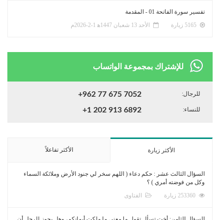
تفسير سورة الفاتحة 01 - المقدمة
5165 زيارة
الأحد 13 شعبان 1447ﻫ 1-2-2026م
للإشتراك بمجموعة الواتساب
للرجال:
+962 77 675 7052
للنساء:
+1 202 913 6892
الأكثر تفاعلاً
الأكثر زيارة
السؤال الثالث عشر : حكم دعاء ( اللهم سخر لي جنود الأرض وملائكة السماء
وكل من فوضته أمري ) ؟
253360 زيارة
الفتاوى
السؤال الثامن: أخت تسأل تقول ما معنى ما ملكت أيمانكم، وهل يجوز للرجل أن