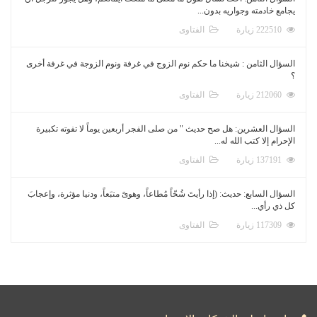
يجامع خادمته وجواريه بدون...
222510 زيارة
الفتاوى
السؤال الثامن : شيخنا ما حكم نوم الزوج في غرفة ونوم الزوجة في غرفة أخرى
؟
212060 زيارة
الفتاوى
السؤال العشرين: هل صح حديث " من صلى الفجر أربعين يوماً لا تفوته تكبيرة
الإحرام إلا كتب الله له...
137191 زيارة
الفتاوى
السؤال السابع: حديث: (إذا رأيتَ شُحّاً مُطاعاً، وهوىً متبَعاً، ودنيا مؤثرة، وإعجابَ
كل ذي رأي...
117309 زيارة
الفتاوى