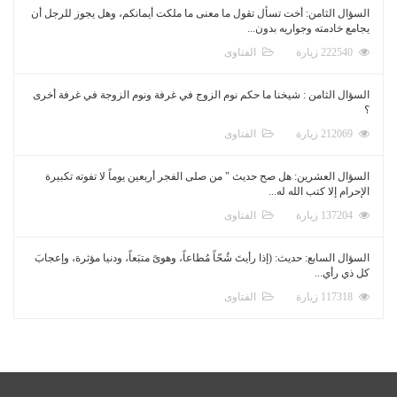
السؤال الثامن: أخت تسأل تقول ما معنى ما ملكت أيمانكم، وهل يجوز للرجل أن
يجامع خادمته وجواريه بدون...
222540 زيارة
الفتاوى
السؤال الثامن : شيخنا ما حكم نوم الزوج في غرفة ونوم الزوجة في غرفة أخرى
؟
212069 زيارة
الفتاوى
السؤال العشرين: هل صح حديث " من صلى الفجر أربعين يوماً لا تفوته تكبيرة
الإحرام إلا كتب الله له...
137204 زيارة
الفتاوى
السؤال السابع: حديث: (إذا رأيتَ شُحّاً مُطاعاً، وهوىً متبَعاً، ودنيا مؤثرة، وإعجابَ
كل ذي رأي...
117318 زيارة
الفتاوى