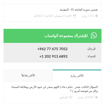
تفسير سورة الفاتحة 01 - المقدمة
5173 زيارة
الأحد 13 شعبان 1447ﻫ 1-2-2026م
للإشتراك بمجموعة الواتساب
للرجال:
+962 77 675 7052
للنساء:
+1 202 913 6892
الأكثر تفاعلاً
الأكثر زيارة
السؤال الثالث عشر : حكم دعاء ( اللهم سخر لي جنود الأرض وملائكة السماء
وكل من فوضته أمري ) ؟
253370 زيارة
الفتاوى