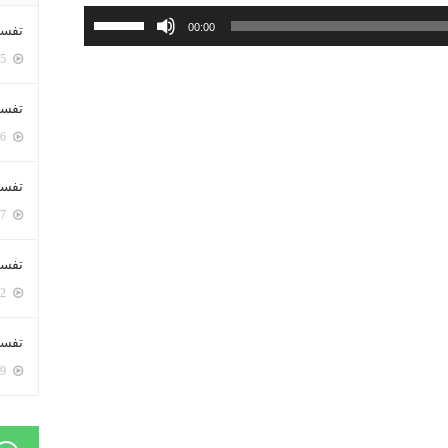
استخدم
00:00
تفسي
مفاتيح
5405 زيارة
الأسهم
أعلى/
تفسي
أسفل
5166 زيارة
لزيادة
أو
تفسير
خفض
5187 زيارة
مستوى
الصوت.
تفسير
5072 زيارة
تفسير 
5189 زيارة