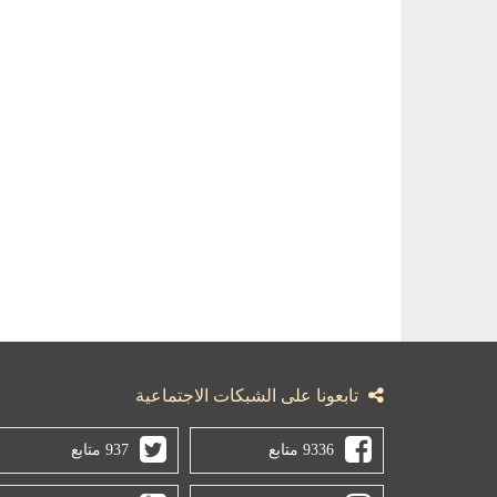
تابعونا على الشبكات الاجتماعية
9336 متابع
937 متابع