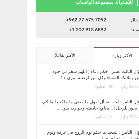
للإشتراك بمجموعة الواتساب
+962 77 675 7052
جال:
+1 202 913 6892
ساء:
الأكثر تفاعلاً
الأكثر زيارة
ال الثالث عشر : حكم دعاء ( اللهم سخر لي جنود
ض وملائكة السماء وكل من فوضته أمري ) ؟
الفتاوى
ال الثامن: أخت تسأل تقول ما معنى ما ملكت أيمانكم،
يجوز للرجل أن يجامع خادمته وجواريه بدون...
الفتاوى
ال الثامن : شيخنا ما حكم نوم الزوج في غرفة ونوم
جة في غرفة أخرى ؟