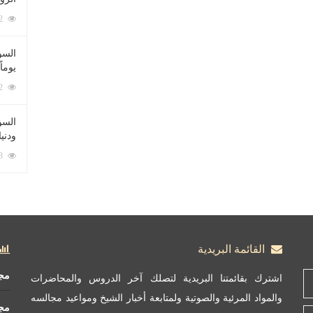
212082 زيارة
السؤ
يوماً
137222 زيارة
السؤا
ودني
117353 زيارة
القائمة البريدية
مج
اشترك بقائمتنا البريدية لتصلك آخر الدروس والمحاضرات
والمواد المرئية والصوتية ولمتابعة أخبار الشيخ ومواعيد مجالسه
مج