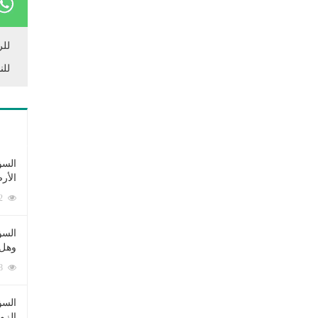
للر
للن
السؤ
الأر
253382 زيارة
السؤ
وهل 
222628 زيارة
السؤ
الزو