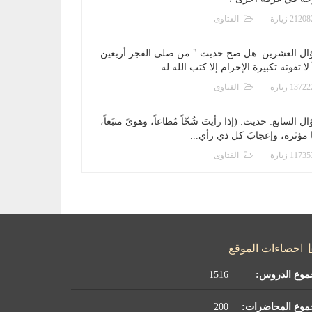
الفتاوى
ال العشرين: هل صح حديث " من صلى الفجر أربعين
 لا تفوته تكبيرة الإحرام إلا كتب الله له...
الفتاوى
ل السابع: حديث: (إذا رأيتَ شُحّاً مُطاعاً، وهوىً متبَعاً،
ا مؤثرة، وإعجابَ كل ذي رأي...
الفتاوى
احصاءات الموقع
موع الدروس:
1516
موع المحاضرات:
200