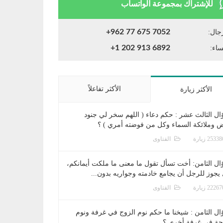
للإشتراك بمجموعة الواتساب
+962 77 675 7052
جال:
+1 202 913 6892
ساء:
الأكثر تفاعلاً
الأكثر زيارة
ال الثالث عشر : حكم دعاء ( اللهم سخر لي جنود
ض وملائكة السماء وكل من فوضته أمري ) ؟
الفتاوى
ال الثامن: أخت تسأل تقول ما معنى ما ملكت أيمانكم،
يجوز للرجل أن يجامع خادمته وجواريه بدون...
الفتاوى
ال الثامن : شيخنا ما حكم نوم الزوج في غرفة ونوم
جة في غرفة أخرى ؟