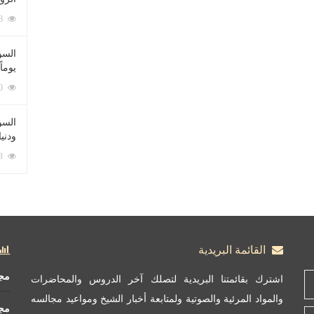
212088 زيارة
السؤ
يوماً
137230 زيارة
السؤا
ودني
117363 زيارة
القائمة البريدية
مج
اشترك بقائمتنا البريدية لتصلك آخر الدروس والمحاضرات
والمواد المرئية والصوتية ولمتابعة أخبار الشيخ ومواعيد مجالسه
مج