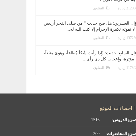
الفتاوى
ال العشرين: هل صح حديث " من صلى الفجر أربعين
 لا تفوته تكبيرة الإحرام إلا كتب الله له...
الفتاوى
ل السابع: حديث: (إذا رأيتَ شُحّاً مُطاعاً، وهوىً متبَعاً،
ا مؤثرة، وإعجابَ كل ذي رأي...
الفتاوى
احصاءات الموقع
موع الدروس:
1516
موع المحاضرات:
200