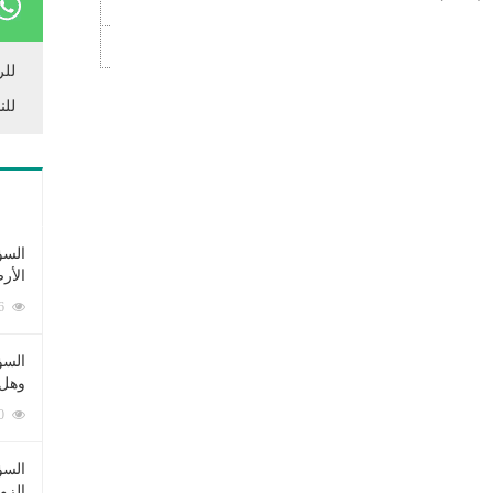
للر
للن
السؤ
الأر
253386 زيارة
السؤ
وهل 
222670 زيارة
السؤ
الزو