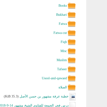
Books
Bukhari
Fatwa
Fatwa-cut
Fiqh
Misc
Muslim
Tafseer
Usool-and-qawaed
الصلاة
خطبة عرفة مشهور بن حسن الأصل
(35.3 KiB)
درس فجر الجمعة للفتاوى الشيخ مشهور 14-9-2018