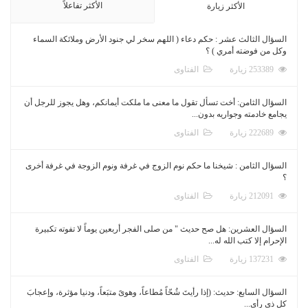
الأكثر تفاعلاً
الأكثر زيارة
السؤال الثالث عشر : حكم دعاء ( اللهم سخر لي جنود الأرض وملائكة السماء
وكل من فوضته أمري ) ؟
253389 زيارة
الفتاوى
السؤال الثامن: أخت تسأل تقول ما معنى ما ملكت أيمانكم، وهل يجوز للرجل أن
يجامع خادمته وجواريه بدون...
222689 زيارة
الفتاوى
السؤال الثامن : شيخنا ما حكم نوم الزوج في غرفة ونوم الزوجة في غرفة أخرى
؟
212091 زيارة
الفتاوى
السؤال العشرين: هل صح حديث " من صلى الفجر أربعين يوماً لا تفوته تكبيرة
الإحرام إلا كتب الله له...
137231 زيارة
الفتاوى
السؤال السابع: حديث: (إذا رأيتَ شُحّاً مُطاعاً، وهوىً متبَعاً، ودنيا مؤثرة، وإعجابَ
كل ذي رأي...