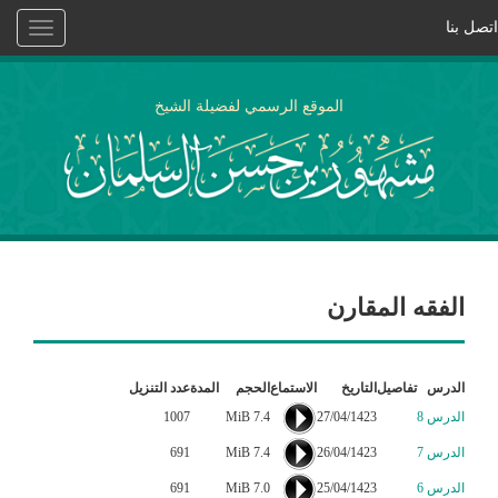
اتصل بنا
Toggle
vigation
الموقع الرسمي لفضيلة الشيخ
الفقه المقارن
الدرس
تفاصيل
التاريخ
الاستماع
الحجم
المدة
عدد التنزيل
الدرس 8
27/04/1423
7.4 MiB
1007
الدرس 7
26/04/1423
7.4 MiB
691
الدرس 6
25/04/1423
7.0 MiB
691