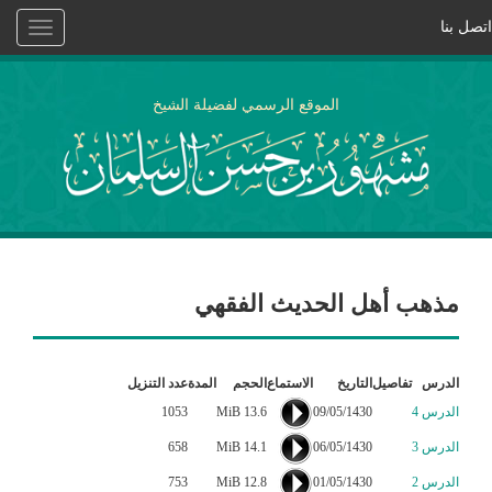
اتصل بنا
Toggle
vigation
الموقع الرسمي لفضيلة الشيخ
مذهب أهل الحديث الفقهي
الدرس
تفاصيل
التاريخ
الاستماع
الحجم
المدة
عدد التنزيل
الدرس 4
09/05/1430
13.6 MiB
1053
الدرس 3
06/05/1430
14.1 MiB
658
الدرس 2
01/05/1430
12.8 MiB
753