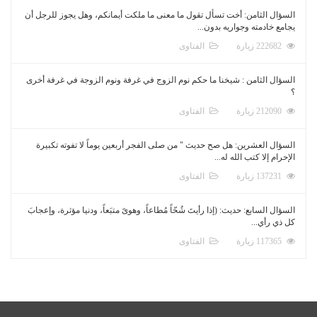
السؤال الثامن: أخت تسأل تقول ما معنى ما ملكت أيمانكم، وهل يجوز للرجل أن
يجامع خادمته وجواريه بدون...
222682 زيارة
الفتاوى
السؤال الثامن : شيخنا ما حكم نوم الزوج في غرفة ونوم الزوجة في غرفة أخرى
؟
212090 زيارة
الفتاوى
السؤال العشرين: هل صح حديث " من صلى الفجر أربعين يوماً لا تفوته تكبيرة
الإحرام إلا كتب الله له...
137231 زيارة
الفتاوى
السؤال السابع: حديث: (إذا رأيتَ شُحّاً مُطاعاً، وهوىً متبَعاً، ودنيا مؤثرة، وإعجابَ
كل ذي رأي...
117365 زيارة
الفتاوى