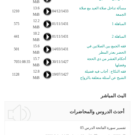
MiB
مسألة تداخل صلاة العيد مع صلاة
13.6
1210
04/12/1433
الجمعة
MiB
12.2
المباهلة 1
01/11/1431
575
MiB
10.2
المباهلة 2
01/11/1431
441
MiB
فقه الجمع بين الصلاتين في
15.6
501
14/03/1431
الحضر بعذر المطر
MiB
أحكام العشر من ذي الحجة
15.7
705
1:08:35
30/11/1427
وفضلها
MiB
فقه النكاح : أجاب فيه فضيلة
12.8
1128
19/07/1427
الشيخ عن أسئلة متعلقة بالزواج
MiB
البث المباشر
أحدث الدروس والمحاضرات
تفسير سورة الفاتحة الدرس 05