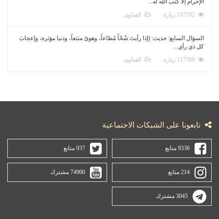
الإحرام إلا كتب الله له...
137192 زيارة
الفتاوى
السؤال السابع: حديث: (إذا رأيتَ شُحّاً مُطاعاً، وهوىً متبَعاً، ودنيا مؤثرة، وإعجابَ
كل ذي رأي...
117309 زيارة
الفتاوى
تابعونا على الشبكات الاجتماعية
9336 متابع
937 متابع
214 متابع
74900 مشترك
3045 مشترك