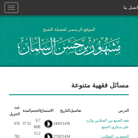
اتصل بنا
Toggle
vigation
الموقع الرسمي لفضيلة الشيخ
مسائل فقهية متنوعة
عدد
الدرس
تفاصيل
التاريخ
الاستماع
الحجم
المدة
التنزيل
فقه الجمع بين الصلاتين والرد
8.7
670
37:52
24/03/1436
على منكري الجمع
MiB
15.2
الجمع بين الصلاتين
27/02/1434
782