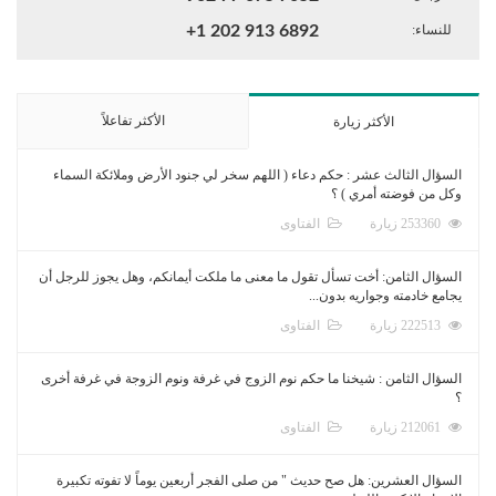
للنساء:
+1 202 913 6892
الأكثر تفاعلاً
الأكثر زيارة
السؤال الثالث عشر : حكم دعاء ( اللهم سخر لي جنود الأرض وملائكة السماء
وكل من فوضته أمري ) ؟
253360 زيارة
الفتاوى
السؤال الثامن: أخت تسأل تقول ما معنى ما ملكت أيمانكم، وهل يجوز للرجل أن
يجامع خادمته وجواريه بدون...
222513 زيارة
الفتاوى
السؤال الثامن : شيخنا ما حكم نوم الزوج في غرفة ونوم الزوجة في غرفة أخرى
؟
212061 زيارة
الفتاوى
السؤال العشرين: هل صح حديث " من صلى الفجر أربعين يوماً لا تفوته تكبيرة