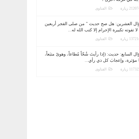
الفتاوى
ال العشرين: هل صح حديث " من صلى الفجر أربعين
 لا تفوته تكبيرة الإحرام إلا كتب الله له...
الفتاوى
ل السابع: حديث: (إذا رأيتَ شُحّاً مُطاعاً، وهوىً متبَعاً،
ا مؤثرة، وإعجابَ كل ذي رأي...
الفتاوى