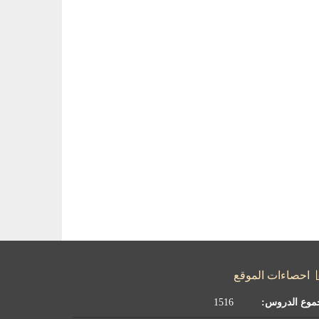
احصاءات الموقع
موع الدروس:
1516