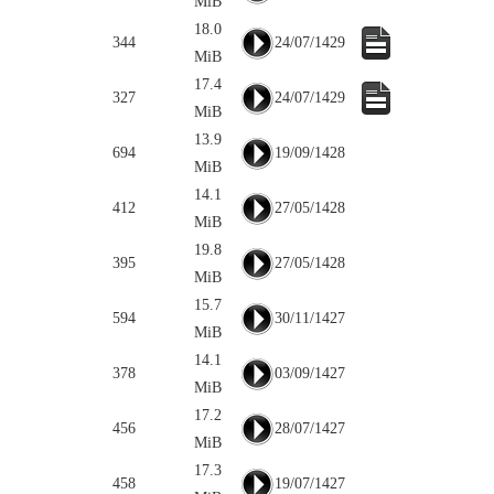
MiB
18.0
344
24/07/1429
MiB
17.4
327
24/07/1429
MiB
13.9
694
19/09/1428
MiB
14.1
412
27/05/1428
MiB
19.8
395
27/05/1428
MiB
15.7
594
30/11/1427
MiB
14.1
378
03/09/1427
MiB
17.2
456
28/07/1427
MiB
17.3
458
19/07/1427