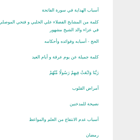
أسباب الهداية في سورة الفاتحة
كلمة من المشايخ الفضلاء علي الحلبي و فتحي الموصلي و
في عزاء والد الشيخ مشهور
الحج - أسبابه وفوائده وأحكامه
كلمة جميلة عن يوم عرفة و أيام العيد
رَ‌بَّنَا وَابْعَثْ فِيهِمْ رَ‌سُولًا مِّنْهُمْ
أمراض القلوب
نصيحة للمدخنين
أسباب عدم الانتفاع من العلم والمواعظ
رمضان