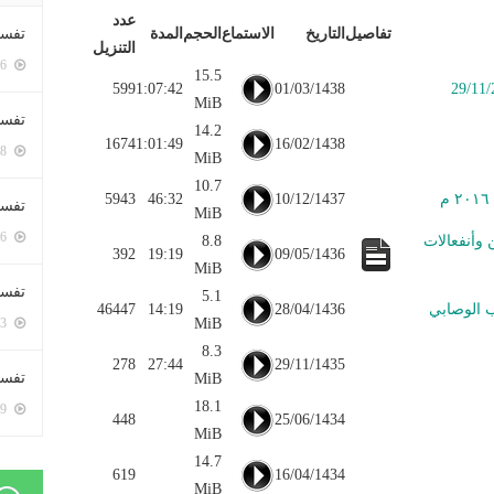
عدد
تفاصيل
التاريخ
الاستماع
الحجم
المدة
تفسي
التنزيل
5396 زيارة
15.5
599
1:07:42
01/03/1438
MiB
تفسي
14.2
1674
1:01:49
16/02/1438
5158 زيارة
MiB
10.7
5943
46:32
10/12/1437
تفسير
MiB
5176 زيارة
 وأنفعالات
8.8
392
19:19
09/05/1436
MiB
تفسير
5.1
ب الوصابي
28/04/1436
14:19
46447
MiB
5063 زيارة
8.3
278
27:44
29/11/1435
تفسير 
MiB
18.1
5179 زيارة
448
25/06/1434
MiB
14.7
619
16/04/1434
MiB