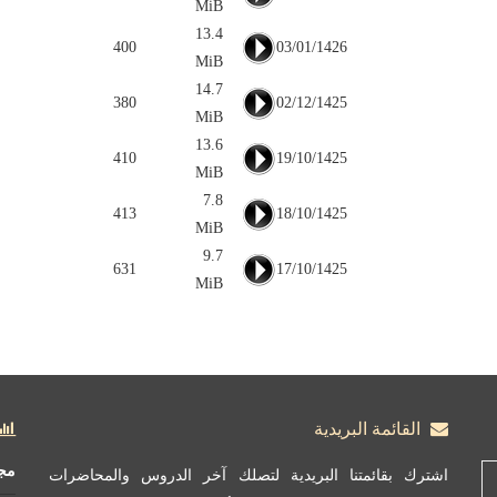
MiB
13.4
400
03/01/1426
MiB
14.7
380
02/12/1425
MiB
13.6
410
19/10/1425
MiB
7.8
413
18/10/1425
MiB
9.7
631
17/10/1425
MiB
القائمة البريدية
مج
اشترك بقائمتنا البريدية لتصلك آخر الدروس والمحاضرات