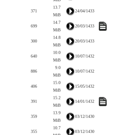
13.7
371
24/04/1433
MiB
14.7
699
20/03/1433
MiB
14.8
300
20/03/1433
MiB
10.0
640
10/07/1432
MiB
9.0
886
10/07/1432
MiB
15.0
406
15/05/1432
MiB
15.2
391
14/01/1432
MiB
13.9
359
03/12/1430
MiB
10.7
355
03/12/1430