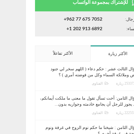
للإشتراك بمجموعة الواتساب
+962 77 675 7052
جال:
+1 202 913 6892
ساء:
الأكثر تفاعلاً
الأكثر زيارة
ال الثالث عشر : حكم دعاء ( اللهم سخر لي جنود
ض وملائكة السماء وكل من فوضته أمري ) ؟
الفتاوى
ال الثامن: أخت تسأل تقول ما معنى ما ملكت أيمانكم،
يجوز للرجل أن يجامع خادمته وجواريه بدون...
الفتاوى
ال الثامن : شيخنا ما حكم نوم الزوج في غرفة ونوم
جة في غرفة أخرى ؟