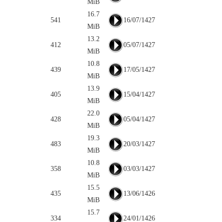
MiB
16.7
541
16/07/1427
MiB
13.2
412
05/07/1427
MiB
10.8
439
17/05/1427
MiB
13.9
405
15/04/1427
MiB
22.0
428
05/04/1427
MiB
19.3
483
20/03/1427
MiB
10.8
358
03/03/1427
MiB
15.5
435
13/06/1426
MiB
15.7
334
24/01/1426