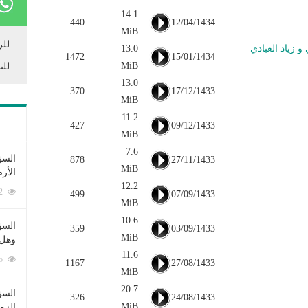
14.1
440
12/04/1434
MiB
للر
 زياد العبادي
13.0
1472
15/01/1434
MiB
للن
13.0
370
17/12/1433
MiB
11.2
427
09/12/1433
MiB
7.6
السؤ
878
27/11/1433
MiB
الأر
12.2
253372 زيارة
499
07/09/1433
MiB
10.6
السؤ
359
03/09/1433
MiB
وهل 
11.6
222555 زيارة
1167
27/08/1433
MiB
20.7
السؤ
326
24/08/1433
MiB
الزو