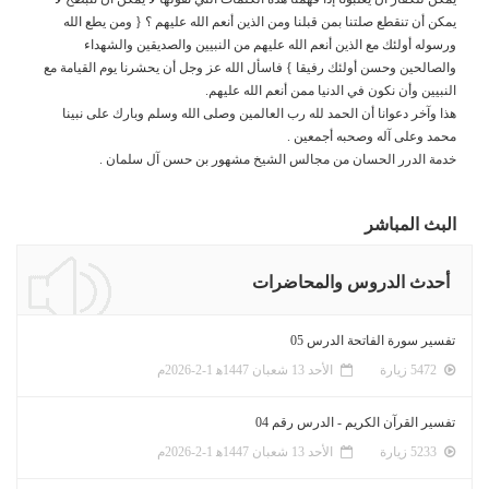
يمكن أن تنقطع صلتنا بمن قبلنا ومن الذين أنعم الله عليهم ؟ { ومن يطع الله
ورسوله أولئك مع الذين أنعم الله عليهم من النبيين والصديقين والشهداء
والصالحين وحسن أولئك رفيقا } فاسأل الله عز وجل أن يحشرنا يوم القيامة مع
النبيين وأن نكون في الدنيا ممن أنعم الله عليهم.
هذا وآخر دعوانا أن الحمد لله رب العالمين وصلى الله وسلم وبارك على نبينا
محمد وعلى آله وصحبه أجمعين .
خدمة الدرر الحسان من مجالس الشيخ مشهور بن حسن آل سلمان .
البث المباشر
أحدث الدروس والمحاضرات
تفسير سورة الفاتحة الدرس 05
5472 زيارة
الأحد 13 شعبان 1447ﻫ 1-2-2026م
تفسير القرآن الكريم - الدرس رقم 04
5233 زيارة
الأحد 13 شعبان 1447ﻫ 1-2-2026م