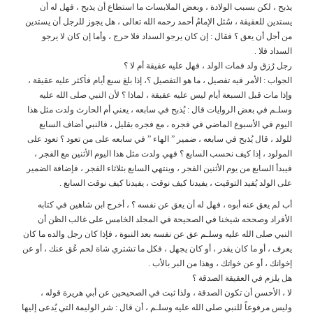
يذبح ، لكن بسبب الولادة ، وبعض الملابسات ما استطاع أن يذبح ، فهل له أن
يستدين للعقيقة ، سُئل الإمامُ أحمد رحمه الله تعالى ، هل يجوز للرجل أن يستدين
من أجل أن يعق ؟ فقال : إن كان يرجو السداد فلا حرج ، وأما إن كان لا يرجو
السداد فلا .
رجل رُزق ولد فمات الولد ، فهل عليه عقيقة أم لا ؟
الجواب : الأمر فيه تفصيل ، ما هو التفصيل ؟، إذا بلغ سبع أيام فأكثر عليه عقيقة ،
وإذا مات قبل السبعة أيام ليس عليه عقيقة ، لماذا ؟ لأن النبي صلى الله عليه
وسلـم في بعض الروايات قال : يُذبح في سابعه ، يعني أم الحارث ولدت مثل هذا
اليوم في الأسبوع الماضي في فجره ، مع فجره بقليل ، فالنبي أضاف السابع
للولد ، قال يُذبح في سابعه ، ضمير ” الهاء ” في سابعه على من تعود ؟ تعود على
المولود ، إذا كيف نحسب السابع ؟ فهي ولدت مثل هذا اليوم الأثنين مع الفجر ،
فيبدأ السابع من يوم الأثنين الفجر ، وينتهي السابع بثلاثاء الفجر ، فإضافة الضمير
على الولد يُفيد التوقيت ، يفيدنا كيف نوقت ، يفيدنا كيف نوقت السابع .
أب لم يعق عنه أبوه ، فهل له أن يعق عن نفسه ؟ ، أخرج ابن شاهين في كتابه
الأفراد وصححه شيخنا في الصحيحة في المجلد الخامس على غالب الظن أن
النبي صلى الله عليه وسلـم عق عن نفسه بعد النبوة ، فإذا كان رجل والده ما كان
يعرف ، أو ما كان يقدر ، أو كان يجهل ، فكل ما تشتري شاة لحم عُق عنك ، أو عن
إخوانك ، أو عن خواتك ، وهذا من البر بالأب .
هل يلزم في العقيقة الصدقة ؟
لا ، الأحسن أن تكون الصدقة ، ولذا ثبت في الصحيحين عن أبي هريرة قوله ،
وليس مرفوعاً للنبي صلى الله عليه وسلـم ، أن قال : شر الوليمة التي يُدعى إليها