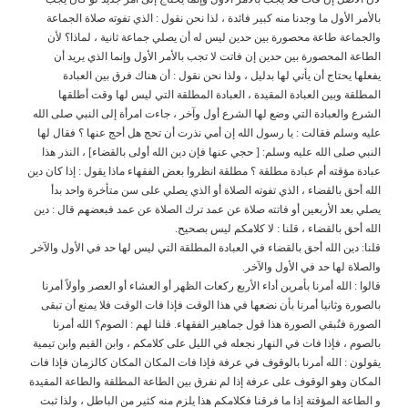
باﻷمر اﻷول ما وجدنا منه كبير فائدة ، لذا نحن نقول : الذي تفوته صلاة الجماعة
والجماعة طاعة محصورة بين حدين ليس له أن يصلي جماعة ثانية ، لماذا؟ لأن
الطاعة المحصورة بين حدين إن فاتت ﻻ تجب باﻷمر اﻷول وإنما الذي يريد أن
يفعلها يحتاج أن يأتي لها بدليل ، ولذا نحن نقول : أن هناك فرق بين العبادة
المطلقة وبين العبادة المقيدة ، العبادة المطلقة التي ليس لها وقت أطلقها
الشرع والعبادة التي وضع لها الشرع أول وآخر ، جاءت امرأة إلى النبي صلى الله
عليه وسلم فقالت : يا رسول الله إن أمي نذرت أن تحج هل أحج عنها ؟ فقال لها
النبي صلى الله عليه وسلم: [ حجي عنها فإن دين الله أولى بالقضاء] ، النذر هذا
عبادة مؤقته أم عبادة مطلقة ؟ مطلقة انظروا بعض الفقهاء ماذا يقول : إذا كان دين
الله أحق بالقضاء ، الذي تفوته الصلاة أو الذي يصلي على سن متأخرة واحد بدأ
يصلي بعد اﻷربعين أو فاتته صلاة عن عمد ترك الصلاة عن عمد فبعضهم قال : دين
الله أحق بالقضاء ، قلنا : ﻻ كلامكم ليس بصحيح.
قلنا: دين الله أحق بالقضاء في العبادة المطلقة التي ليس لها حد في اﻷول واﻵخر
والصلاة لها حد في اﻷول واﻵخر.
قالوا : الله أمرنا بأمرين أداء اﻷربع ركعات الظهر أو العشاء أو العصر وأولاً أمرنا
بالصورة وثانيا أمرنا بأن نضعها في هذا الوقت فإذا فات الوقت فلا يمنع أن تبقى
الصورة فنُبقي الصورة هذا قول جماهير الفقهاء. قلنا لهم : الصوم؟ الله أمرنا
بالصوم ، فإذا فات في النهار نجعله في الليل على كلامكم ، وابن القيم وابن تيمية
يقولون : الله أمرنا بالوقوف في عرفة فإذا فات المكان المكان كالزمان فإذا فات
المكان وهو الوقوف على عرفة إذا لم نفرق بين الطاعة المطلقة والطاعة المقيدة
و الطاعة المؤقتة إذا ما فرقنا فكلامكم هذا يلزم منه كثير من الباطل ، ولذا ثبت