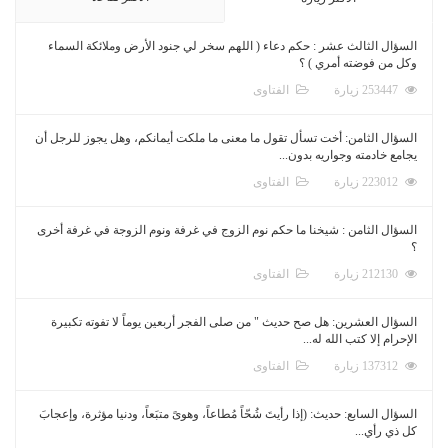
السؤال الثالث عشر : حكم دعاء ( اللهم سخر لي جنود الأرض وملائكة السماء
وكل من فوضته أمري ) ؟
253447 زيارة
الفتاوى
السؤال الثامن: أخت تسأل تقول ما معنى ما ملكت أيمانكم، وهل يجوز للرجل أن
يجامع خادمته وجواريه بدون...
223012 زيارة
الفتاوى
السؤال الثامن : شيخنا ما حكم نوم الزوج في غرفة ونوم الزوجة في غرفة أخرى
؟
212130 زيارة
الفتاوى
السؤال العشرين: هل صح حديث " من صلى الفجر أربعين يوماً لا تفوته تكبيرة
الإحرام إلا كتب الله له...
137312 زيارة
الفتاوى
السؤال السابع: حديث: (إذا رأيتَ شُحّاً مُطاعاً، وهوىً متبَعاً، ودنيا مؤثرة، وإعجابَ
كل ذي رأي...