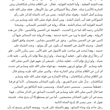
هذه السُنة الفعلية ، وأما السُنة القولية ، فقال : عن الغُلام شاتان مُتكافئتان وعن
الجارية (الأنثى) شاة ، فقال مثلاً الشوكاني في نيل الأوطار : فعله صلى الله عليه
وسلـم أصل السُنة ، وقوله تمام السُنة ، يعني من أخذ بالشاة للذكر على رأي
الشوكاني فقد أتى بأصل السُنة ، ومن أمتثل قوله صلى الله عليه وسلـم من باب
السنة القولية أخذ بتمام السُنة ، هنالك رواية في المُجتبى للنسائي ، وشيخنا
الألباني رحمه الله لما خرجَ الحديث ، العقيقة عن الحسن والحُسين ، قال عن هذه
الرواية ، وهي أصح ما ورد من ناحية حديثية ، وهذه الرواية عند النسائي فيها أن
النبي عق عن الحسن بشاتين ، وعق عن الحُسين بشاتين ، فحينئذ وافق القول
العمل ، وحينئذ الأصل في العقيقة أن تكون عن كُل مولود ، وعدد الشياه على
جنسه ، وهذا يُبحث في مباحث علم الأصول في علم الأمر ، متى يتكرر الأمر ، فلو
أن رجلاً رُزق تؤام ذكور ، فعليه أربع شياه ، ولو رُزق مثلاً تؤام ذكر وأنثى ، عليه ثلاث
شياه ، ولو رُزق تؤام أناث ، فعليه شاتان ، فينبغي أن نفهم قول النبي صلى الله
عليه وسلـم : كُل مولودٍ مُرتهن بعقيقته ، مع قوله صلى الله عليه وسلـم في حديث
أم كرز عن الغُلام شاتان وعن الجارية شاة ، والنبي صلى الله عليـه وسلم قال :
عن الغُلامِ شاتان مُتكافئتان ، ودلالة الإشارة من قوله صلى الله عليه وسلـم :
مُتكافئتان ، تدلُ على عدم التفريق ، وأن تكون الشاتان مجتمعتان ، لأننا لو فرقنا
، فقطعاً سننسى ، سننسى حجم الشاة ، وسننسى سُنة التكافؤ بين الشاتين ،
فما قال النبي صلى الله عليه وسلـم في الحديث السابق عن الذكر شاتان ، فهذا
يستدعي أن تكون الشاتان مجتمعتين ، أما من لم يستطع إلا أن يذبح شاة ، فحينئذ
نقول له : متى تيسر لك إذبح الشاة الثانية .
رجل جاءه ولد وجاء السابع ، وهو بالجملة على قدرة ، ووضعه المادي يسمح له بأن