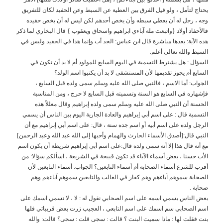
يحتاج لتأمل ، ولو قيل الفرق بين العطية عن السبط وعن الحفيد لكان للتفريق
وجه ، رجل له أن يعطي سبطه وأن يخص أحدهم لكن ليس له أن يخص حفيده
فاﻷحفاد أوﻻد {واتبعت ملة آباءي ابراهيم واسحاق ويعقوب } قال البخاري لما ذكر
هذه اﻵية: بعدها مباشرة قال ابن عباس: الجد أب وإنما هذا في الحفيد وليس في
السبط والله تعالى أعلم.
السؤال : هل يشترط التسمية في اليوم السابع للمولود أم ﻻ بد أن تكون في
السابع أم يجوز تقديمها ﻷن المستشفى ﻻ بد أن يكتبوا اسم الولد؟
الجواب: أما اﻻسم ، فالنبي صلى الله عليه وسلم سمى ولده قبل السابع ،
فإشهاره في السابع هو السنة وتسميته قبل السابع ﻻ حرج ، ومن المناسبة
الحسنة أن النبي صلى الله عليه وسلم سمى ولده إبراهيم وقال معللاً هذه
التسمية قال : على اسم أبي إبراهيم والعادة الجارية اليوم بين الناس أن يسمي
الرجل ولده على اسم أبيه أو اسم جده سنة ، قال: على اسم أبي إبراهيم مع أن
النبي قال:[أصدق اﻷسماء الحارث والهمام وأحبها إلى الله عبد الله وعبد الرحمن]
مع أنه قال هذا إﻻ أنه سمى ولده قال:على اسم أبي إبراهيم شريطة أن يكون اسم
اﻷب حسنا ، بعض أسماء اﻵباء قد تكون قبيحة في الشريعة ، اسألكم سؤاﻻ: من
أقرب للشرع أسماء الصحابة أم أسماء التابعين؟ الجواب: أسماء التابعين ﻷن
الصحابة سموهم آباءهم وهم كفار في الغالب والتابعين سموهم آباءهم وهم
صحابة .
بعض الناس يسمي اسمه على اسم الصحابي نقول له : ﻻ ، ﻻ تسمي اسمك على
اسم الصحابي سم اسمك على اسم التابعي ، العجيب زرت بعض قريباتي فلها
بنت فقلت لها : ماذا سميت البنت ؟ قالت : سجى قلت : سجى؟ قالت: والله