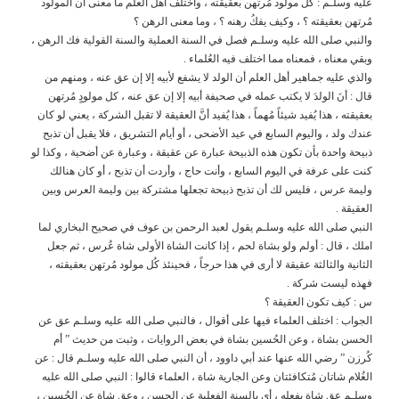
عليه وسلـم : كُلُ مولود مُرتهن بعقيقته ، واختلف أهل العلم ما معنى أن المولود
مُرتهن بعقيقته ؟ ، وكيف يفكُ رهنه ؟ ، وما معنى الرهن ؟
والنبي صلى الله عليه وسلـم فصل في السنة العملية والسنة القولية فك الرهن ،
وبقي معناه ، فمعناه مما اختلف فيه العُلماء .
والذي عليه جماهير أهل العلم أن الولد لا يشفع لأبيه إلا إن عق عنه ، ومنهم من
قال : أنَ الولدَ لا يكتب عمله في صحيفة أبيه إلا إن عق عنه ، كل مولودٍ مُرتهن
بعقيقته ، هذا يُفيد شيئاً مُهماً ، هذا يُفيد أنَّ العقيقة لا تقبل الشركة ، يعني لو كان
عندك ولد ، واليوم السابع في عيد الأضحى ، أو أيام التشريق ، فلا يقبل أن تذبح
ذبيحة واحدة بأن تكون هذه الذبيحة عبارة عن عقيقة ، وعبارة عن أضحية ، وكذا لو
كنت على عرفة في اليوم السابع ، وأنت حاج ، وأردت أن تذبح ، أو كان هنالك
وليمة عرس ، فليس لك أن تذبح ذبيحة تجعلها مشتركة بين وليمة العرس وبين
العقيقة .
النبي صلى الله عليه وسلـم يقول لعبد الرحمن بن عوف في صحيح البخاري لما
املك ، قال : أولم ولو بشاة لحم ، إذا كانت الشاة الأولى شاة عُرس ، ثم جعل
الثانية والثالثة عقيقة لا أرى في هذا حرجاً ، فحينئذ كُل مولود مُرتهن بعقيقته ،
فهذه ليست شركة .
س : كيف تكون العقيقة ؟
الجواب : اختلف العلماء فيها على أقوال ، فالنبي صلى الله عليه وسلـم عق عن
الحسن بشاة ، وعن الحُسين بشاة في بعض الروايات ، وثبت من حديث ” أم
كُرزن ” رضي الله عنها عند أبي داوود ، أن النبي صلى الله عليه وسلـم قال : عن
الغُلام شاتان مُتكافئتان وعن الجارية شاة ، العلماء قالوا : النبي صلى الله عليه
وسلـم عق شاة بفعله ، أي بالسنة الفعلية عن الحسن ، وعق شاة عن الحُسين ،