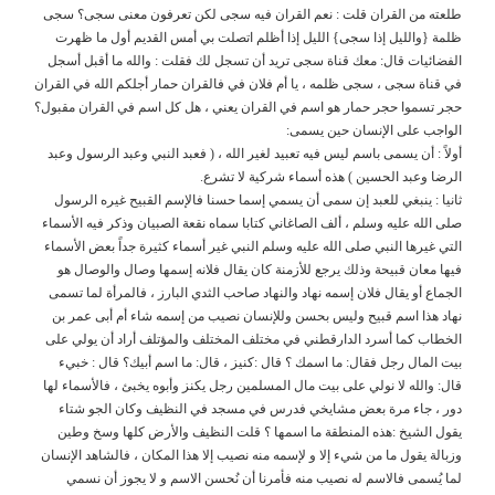
طلعته من القران قلت : نعم القران فيه سجى لكن تعرفون معنى سجى؟ سجى
ظلمة {والليل إذا سجى} الليل إذا أظلم اتصلت بي أمس القديم أول ما ظهرت
الفضائيات قال: معك قناة سجى تريد أن تسجل لك فقلت : والله ما أقبل أسجل
في قناة سجى ، سجى ظلمه ، يا أم فلان في فالقران حمار أجلكم الله في القران
حجر تسموا حجر حمار هو اسم في القران يعني ، هل كل اسم في القران مقبول؟
الواجب على اﻹنسان حين يسمى:
أوﻻً : أن يسمى باسم ليس فيه تعبيد لغير الله ، ( فعبد النبي وعبد الرسول وعبد
الرضا وعبد الحسين ) هذه أسماء شركية ﻻ تشرع.
ثانيا : ينبغي للعبد إن سمى أن يسمي إسما حسنا فالإسم القبيح غيره الرسول
صلى الله عليه وسلم ، ألف الصاغاني كتابا سماه نقعة الصبيان وذكر فيه الأسماء
التي غيرها النبي صلى الله عليه وسلم النبي غير أسماء كثيرة جداً بعض الأسماء
فيها معان قبيحة وذلك يرجع للأزمنة كان يقال فلانه إسمها وصال والوصال هو
الجماع أو يقال فلان إسمه نهاد والنهاد صاحب الثدي البارز ، فالمرأة لما تسمى
نهاد هذا اسم قبيح وليس بحسن وللإنسان نصيب من إسمه شاء أم أبى عمر بن
الخطاب كما أسرد الدارقطني في مختلف المختلف والمؤتلف أراد أن يولي على
بيت المال رجل فقال: ما اسمك ؟ قال :كنيز ، قال: ما اسم أبيك؟ قال : خبيء
قال: والله ﻻ نولي على بيت مال المسلمين رجل يكنز وأبوه يخبئ ، فاﻷسماء لها
دور ، جاء مرة بعض مشايخي فدرس في مسجد في النظيف وكان الجو شتاء
يقول الشيخ :هذه المنطقة ما اسمها ؟ قلت النظيف واﻷرض كلها وسخ وطين
وزبالة يقول ما من شيء إﻻ و لإسمه منه نصيب إﻻ هذا المكان ، فالشاهد اﻹنسان
لما يُسمى فالاسم له نصيب منه فأمرنا أن نُحسن الاسم و ﻻ يجوز أن نسمي