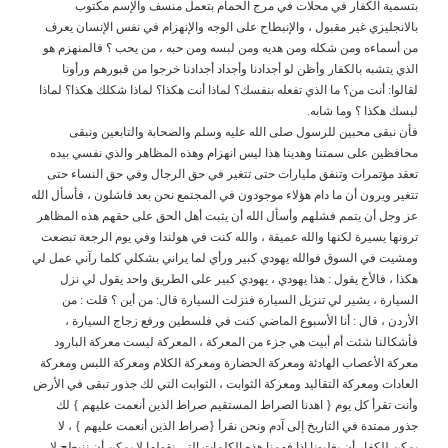
بتسمية الكفار في محلات في مرج الحمام بتعمل منسف واﻹسم مكتوب
باﻻنجليزي غير مقبول ، واﻹنبطاح على الوجه واﻹنهزام في نفس اﻹنسان يعرف
من أسماءه ومن شكله ومن هديه ومن لبسه ومن حبه ، من يحب ؟ فالمنهزم هو
الذي يتشبه بالكفار وأظن لو أجدادنا وأجداد أجدادنا خرجوا من قبورهم ورأونا
لقالوا: أنت من؟ ما الذي تفعله بنفسك؟ لماذا أنت هكذا؟ لماذا شكلك هكذا؟ لماذا
لبسك هكذا ؟ وما شابه.
فأن نبقى محبين للرسول صلى الله عليه وسلم والصحابة والتابعين ونبقى
محافظين على سمتنا وهدينا هذا ليس انهزام وهذه المظاهر والذي نفسي بيده
تعقد مؤتمرات وتنفق مليارات حتى تتغير في حق الرجال وفي حق النساء حتى
تتغير ويرون أن ما دام هؤﻻء موجودون في المجتمع نحن بعد فاشلون ، فأسأل الله
عز وجل أن يتمم فشلهم وأسأل الله أن يثبت أهل الحق على حقهم هذه المظاهر
ترونها يسيرة لكنها والله عميقة ، والله كنت في هولندا وفي يوم الرجعة تبضعت
ومشيت في السوق فوالله يهودي كبير ورأي لما يراني بشكلي كلما رآني عمل لي
هكذا ، فاﻷخ يقول : هذا يهودي ، يهودي كبير على الطريق واحد يقول لي نزل
السيارة ، يشير لي تنزيل السيارة فنزلت السيارة قال: من أين ؟ قلت : من
اﻷردن ، قال : أنا اﻷسبوع الماضي كنت في فلسطين ورفع زجاج السيارة ،
فأشكالنا شئت أم أبيت هي جزء من المعركة ، المعركة ليست معركة البارود
معركة اﻷعصاب الهادئة ومعركة الحضارة ومعركة الكلام ومعركة اللبس ومعركة
العادات ومعركة التقاليد ومعركة الثوابت ، الثوابت التي لك جذور تبقى في اﻷرض
وأنت تقرأ كل يوم { اهدنا الصراط المستقيم صراط الذين أنعمت عليهم } لك
جذور ممتدة في التاريخ إلى آدم ونحن نقرأ {صراط الذين أنعمت عليهم } ، ﻻ
يمكن للكفار أن يغلبونا إذا فهمنا هذه الكلمات التي نقولها ﻻ يمكن أن ننبطح ﻻ