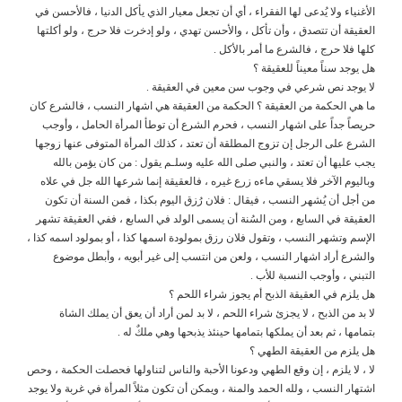
الأغنياء ولا يُدعى لها الفقراء ، أي أن تجعل معيار الذي يأكل الدنيا ، فالأحسن في
العقيقة أن تتصدق ، وأن تأكل ، والأحسن تهدي ، ولو إدخرت فلا حرج ، ولو أكلتها
كلها فلا حرج ، فالشرع ما أمر بالأكل .
هل يوجد سناً معيناً للعقيقة ؟
لا يوجد نص شرعي في وجوب سن معين في العقيقة .
ما هي الحكمة من العقيقة ؟ الحكمة من العقيقة هي اشهار النسب ، فالشرع كان
حريصاً جداً على اشهار النسب ، فحرم الشرع أن توطأ المرأة الحامل ، وأوجب
الشرع على الرجل إن تزوج المطلقة أن تعتد ، كذلك المرأة المتوفى عنها زوجها
يجب عليها أن تعتد ، والنبي صلى الله عليه وسلـم يقول : من كان يؤمن بالله
وباليوم الآخر فلا يسقي ماءه زرع غيره ، فالعقيقة إنما شرعها الله جل في علاه
من أجل أن يُشهر النسب ، فيقال : فلان رُزق اليوم بكذا ، فمن السنة أن تكون
العقيقة في السابع ، ومن السُنة أن يسمى الولد في السابع ، ففي العقيقة تشهر
الإسم وتشهر النسب ، وتقول فلان رزق بمولودة اسمها كذا ، أو بمولود اسمه كذا ،
والشرع أراد اشهار النسب ، ولعن من انتسب إلى غير أبويه ، وأبطل موضوع
التبني ، وأوجب النسبة للأب .
هل يلزم في العقيقة الذبح أم يجوز شراء اللحم ؟
لا بد من الذبح ، لا يجزئ شراء اللحم ، لا بد لمن أراد أن يعق أن يملك الشاة
بتمامها ، ثم بعد أن يملكها بتمامها حينئذ يذبحها وهي ملكٌ له .
هل يلزم من العقيقة الطهي ؟
لا ، لا يلزم ، إن وقع الطهي ودعونا الأحبة والناس لتناولها فحصلت الحكمة ، وحص
اشتهار النسب ، ولله الحمد والمنة ، ويمكن أن تكون مثلاً المرأة في غربة ولا يوجد