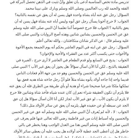
تدريس مادة تخص المناسبة أدعى بأن تعلق وأنَّ تثبت في الذهن تحصل البركة في
الفقه والحمد لله رب العالمين وصلى الله وسلم وبارك على نبينا محمد.
السؤال: رجل عق عنه أباه بشاة واحدة فهل يسن له أن يعق عن نفسه بالثانية؟
الجواب: ﻻ حرج أخونا يسأل رجل عق أبوه وليس أباه عنه بشاة فهل يسن له أن
يعق بالثانية ؟ الجواب فلا حرج خصوصاً أننا تعلمنا أنً النبي صلى الله عليه وسلم
عق عن الحسن والحسين بشاتين شاتين وهذه أصح الروايات والنبي صلى الله
عليه وسلم قال : عن الذكر شاتان متكافئتان ، والله تعالى أعلم.
السؤال : رجل عق عن ابنه في اليوم العاشر بحكم أنه يوم الجمعة يجمع اﻷخوة
واﻷخوات حتى يكسب أكثر عدد من الفقراء واﻷحبة واﻹخوان؟
الجواب : يذبح في السابع ولو قدم الطعام في العاشر ﻻ أرى حرج ، العبرة في
العقيقة بالذبح ، لكن أنا اﻵن اسأل سؤاﻻً: هل يجوز أن يعق غير اﻷب ؟ النبي صلى
الله عليه وسلم عق عن الحسن والحسين وهو جد من جهة اﻷم فعادات الناس
قديما واحد إذا جاءه أوﻻد يأتوه بشاة مثلاً فلو أنَّ رجل جاءته شاة هديه فعق بها
تملكها ملكا شرعيا صحيحا شراء أو هدية أو بأي طريقة من الطرق فله أن يعق عنه
فلا يلزم أن تكون العقيقة شراء نعم إن كان عنده شياه فأخذ شاة وشاتين فلا حرج
ﻻ يلزم أن يكون اﻷب ، لو عق غير اﻷب لجاز لكن أنا اﻵن اسأل سؤاﻻ هل إن عق
الجد عن سبطه أو عن حفيده فهل يلزمه أن يعق عن سائر اﻷوﻻد مثل ذلك؟
الجواب : ﻻ ، ﻷنه لم يُعرف أنَّ النبي صلى الله عليه وسلم أنه عق عن غير الحسن
والحسين وله أسباط إناث من غير فاطمة رضي الله تعالى عنها فلم يعرف عن
النبي صلى الله عليه وسلم أليس هذا من العدل الواجب وهنا يخطر في بالي
خاطر هل إن أعطى الجد عطية ﻷحد أوﻻده هل يجب عليه أن يعطي سائر اﻷوﻻد
مثلها ؟ هل يشمله [ اعدلوا بين ابناءكم] ، [هل أعطيت سائر أوﻻدك مثلها] اﻷمر