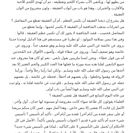
من يطهو لها ، ويكتفي الأب بشراء اللحم وتقطيعه ، ثم أن يُهدى اللحم للأحبة
والأقارب والجيران ، وهذا هو باب من أبواب العقيقة ، ولون مشروع من الوان
العقيقة .
هل يشرع إن ذبحنا العقيقة أن نكسر العظم ، أم أن العقيقة تقطع من المفاصل ؟
من انفرادات مذهب الشافعية أن العقيقة لا يكسر لحمها ، وإنما تقطع من
المفاصل فحسب ، فعند الشافعية لا يجوز لك أن تكسر عظم العقيقة ، قالوا :
وفي هذا تيمن بسلامة المولود ، لو نظرنا في مستندهم في هذا الدليل لوجدنا حديثا
يروى عن عائشة عن النبي صلى الله عليه وسلـم وهو ضعيف جداً ، ويروى عن
عائشة وهو ضعيف أيضاً ، ويروى عن عطاء قوله ، وأصوب الأقوال عند المُحدثين
أنه من قول عطاء ، ونحن لسنا ملزمين بقول تابعي ، نعم لو كان هذا معروف عند
جميع التابعين لقلنا هذه سنة مورثة ما فعلها هذا العدد الكبير والجم الغفير إلا بعد
أخذها من رسول الله صلى الله عليه وسلـم ، ولكن لما رأينا رجلاً واحداً ، ورأينا
الرواة قد وهموا وخلطوا ، وأن بعضهم قد أخطأ ، فجعله عن عائشة ، بل بعضهم
جعله عن رسول الله صلى الله عليه وسلـم ، فلو ثبت عن عائشة لقلنا به ، ولو ثبت
عن النبي صلى الله عليه وسلـم فهذا أيضاً من باب أولى .
من فاته اليوم السابع في العقيقة هل تقضى العقيقة ؟
العلماء يقولون كل طاعة سواء كانت مفروضة أو مسنونة لها حدان ، أول وأخر ،
الأصل إن فاتت ألا تقضى إلا بنص خاص ، وهذا أصل مهم ، فمن كان منكم مريضا
أو على سفر فعدة من أيام أخر} فعدة من أيام أخر ، تأكيد أم تأسيس ؟ تأسيس
شيء جديد أم تأكيد شيء قديم ؟ الجواب تأسيس وليس تأكيداً ، الأصل في كل
الأحكام أن تُحمل على التأسيس ﻻ على التأكيد ، لماذا هي تأسيس شيء جديد؟
ﻷن اﻷصل إن فات فلا يجب باﻷمر اﻷول وإنما يحتاج إلى أمر جديد لو كان يجب