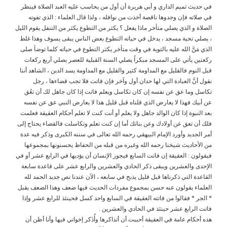
في حديث تميم الداري و أبي هريرة أن أول من يحاسب عليه العبد الصلاة فينظر
في صلاته فإن وجدوها ناقصة أخذت من نوافله ، ولذا قال العلماء : الذي تفوته
الصلاة و الذي يصلي متأخر ماذا يفعل ؟ يكثر من التطوع يكثر من التنفل يقوم الليل
، يصلي تحية مسجد ، يدخل في حياته التطوع بعض الناس يبقى يسوف وهذا غلط
الذي مَنَّ الله عليه بالتوبة في وقت متأخر يكثر التطوع في حياته كلما توضأ صلى
ركعتين يأتي على المسجد مبكراً يصلي السنة القبلية للعصر يصلي أربع ركعات
قبل النوم فالقليل مع المداومة كثير والقليل مع المداومة يسد الدين ، الشاهد أننا
نقول أنَّ العبادة التي لها حدان أول وآخر فإن فاتت فلا تجب قضاءها ، رجل
تكاسل وما عق عن نفسه إن كان تكاسل ويعلم فاتت إذا كان جاهل لك أن تعُق
عن أبيك فهذا ﻻ يعارض الذي قلناه قبل قليل هذا ﻻ يعارض النبي عق عن نفسه
بعد النبوة إذا كان الوالد جاهل وﻻ يعلم أو أنت كنت ﻻ تعلم أحكام العقيقة فعلمت
فلك أن تعق عن أوﻻدك وعن بناتك أما إن كنت تعلم وتكاسلت فالقضاء يحتاج إلى
أمر الجديد وأورد اﻹمام البيهقي رحمه الله تعالى في سننه الكبرى وذكر فيه عدة
من اﻷحاديث شيخنا رحمه الله وغيره من قبله من الحفاظ يحسنونها بمجموعها
فيقولون : العقيقة إن فاتت السابع فيجوز اﻹنسان أن يؤديها في الرابع عشر أو في
اﻹحدى والعشرين ويبقى ذكر الحادي والعشرين والرابع عشر على قاعدة سابعة
القاعدة التي ذكرناها قبل قليل يذبح في سابعه ، اﻵن عندنا نص جديد الحمد لله
العلماء يقولون عنه حسن بمجموع مفردات الحديث فيها ضعف وهذا الضعف يقبل
* الجر * فقالوا من فاتته العقيقة في السابع واحد كسل فحينئذ للرابع عشر وإذا
فاتت الرابع عشر حينئذ في الحادي والعشرين .
هذه أحكام عامة في العقيقة أحببت أن أتذاكرها وأُذَكر إخواني فيها وأنا أظن أن