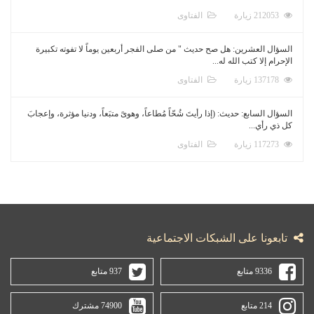
212053 زيارة
الفتاوى
السؤال العشرين: هل صح حديث " من صلى الفجر أربعين يوماً لا تفوته تكبيرة
الإحرام إلا كتب الله له...
137178 زيارة
الفتاوى
السؤال السابع: حديث: (إذا رأيتَ شُحّاً مُطاعاً، وهوىً متبَعاً، ودنيا مؤثرة، وإعجابَ
كل ذي رأي...
117273 زيارة
الفتاوى
تابعونا على الشبكات الاجتماعية
9336 متابع
937 متابع
214 متابع
74900 مشترك