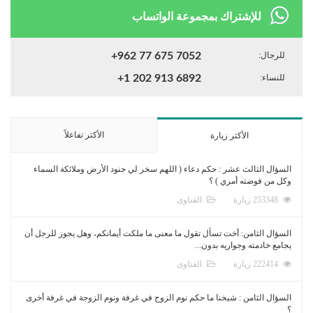
للإشتراك بمجموعة الواتساب
للرجال:
+962 77 675 7052
للنساء:
+1 202 913 6892
الأكثر تفاعلاً
الأكثر زيارة
السؤال الثالث عشر : حكم دعاء ( اللهم سخر لي جنود الأرض وملائكة السماء
وكل من فوضته أمري ) ؟
253348 زيارة
الفتاوى
السؤال الثامن: أخت تسأل تقول ما معنى ما ملكت أيمانكم، وهل يجوز للرجل أن
يجامع خادمته وجواريه بدون...
222414 زيارة
الفتاوى
السؤال الثامن : شيخنا ما حكم نوم الزوج في غرفة ونوم الزوجة في غرفة أخرى
؟