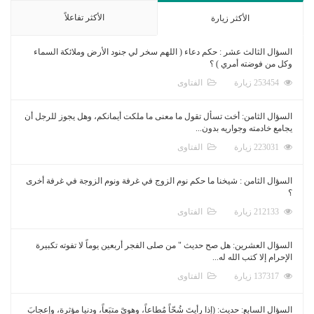
الأكثر تفاعلاً
الأكثر زيارة
السؤال الثالث عشر : حكم دعاء ( اللهم سخر لي جنود الأرض وملائكة السماء
وكل من فوضته أمري ) ؟
253454 زيارة
الفتاوى
السؤال الثامن: أخت تسأل تقول ما معنى ما ملكت أيمانكم، وهل يجوز للرجل أن
يجامع خادمته وجواريه بدون...
223031 زيارة
الفتاوى
السؤال الثامن : شيخنا ما حكم نوم الزوج في غرفة ونوم الزوجة في غرفة أخرى
؟
212133 زيارة
الفتاوى
السؤال العشرين: هل صح حديث " من صلى الفجر أربعين يوماً لا تفوته تكبيرة
الإحرام إلا كتب الله له...
137317 زيارة
الفتاوى
السؤال السابع: حديث: (إذا رأيتَ شُحّاً مُطاعاً، وهوىً متبَعاً، ودنيا مؤثرة، وإعجابَ