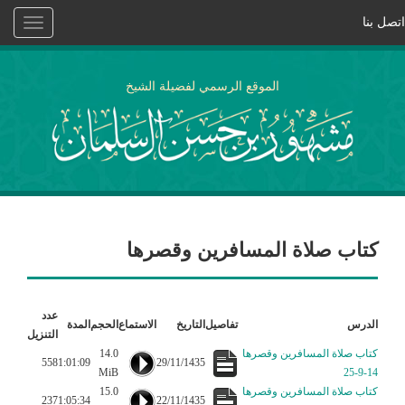
اتصل بنا
Toggle
vigation
الموقع الرسمي لفضيلة الشيخ
كتاب صلاة المسافرين وقصرها
عدد
الدرس
تفاصيل
التاريخ
الاستماع
الحجم
المدة
التنزيل
كتاب صلاة المسافرين وقصرها
14.0
558
1:01:09
29/11/1435
MiB
14-9-25
كتاب صلاة المسافرين وقصرها
15.0
237
1:05:34
22/11/1435