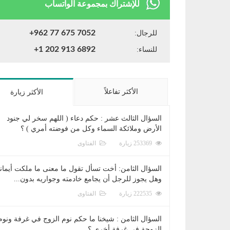
للإشتراك بمجموعة الواتساب
+962 77 675 7052
للرجال:
+1 202 913 6892
للنساء:
الأكثر تفاعلاً
الأكثر زيارة
السؤال الثالث عشر : حكم دعاء ( اللهم سخر لي جنود
الأرض وملائكة السماء وكل من فوضته أمري ) ؟
253369 زيارة
الفتاوى
السؤال الثامن: أخت تسأل تقول ما معنى ما ملكت أيمان
وهل يجوز للرجل أن يجامع خادمته وجواريه بدون...
222535 زيارة
الفتاوى
السؤال الثامن : شيخنا ما حكم نوم الزوج في غرفة ونوم
الزوجة في غرفة أخرى ؟