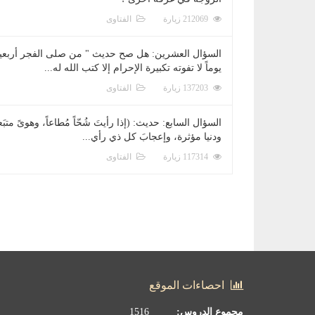
212069 زيارة
الفتاوى
السؤال العشرين: هل صح حديث " من صلى الفجر أربعي
يوماً لا تفوته تكبيرة الإحرام إلا كتب الله له...
137203 زيارة
الفتاوى
السؤال السابع: حديث: (إذا رأيتَ شُحّاً مُطاعاً، وهوىً متبَعا
ودنيا مؤثرة، وإعجابَ كل ذي رأي...
117314 زيارة
الفتاوى
احصاءات الموقع
مجموع الدروس:
1516