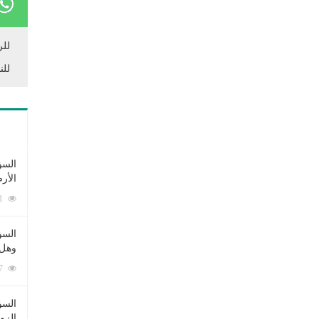
للر
للن
السؤ
الأر
253371 زيارة
السؤ
وهل 
222547 زيارة
السؤ
الزو