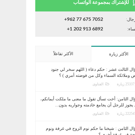
للإشتراك بمجموعة الواتساب
+962 77 675 7052
جال:
+1 202 913 6892
ساء:
الأكثر تفاعلاً
الأكثر زيارة
ال الثالث عشر : حكم دعاء ( اللهم سخر لي جنود
ض وملائكة السماء وكل من فوضته أمري ) ؟
الفتاوى
ال الثامن: أخت تسأل تقول ما معنى ما ملكت أيمانكم،
يجوز للرجل أن يجامع خادمته وجواريه بدون...
الفتاوى
ال الثامن : شيخنا ما حكم نوم الزوج في غرفة ونوم
جة في غرفة أخرى ؟