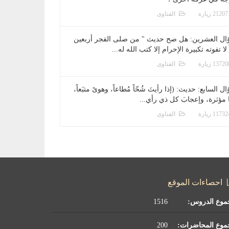
الفتاوى
ال العشرين: هل صح حديث " من صلى الفجر أربعين
 لا تفوته تكبيرة الإحرام إلا كتب الله له...
الفتاوى
ل السابع: حديث: (إذا رأيتَ شُحّاً مُطاعاً، وهوىً متبَعاً،
ا مؤثرة، وإعجابَ كل ذي رأي...
الفتاوى
احصاءات الموقع
موع الدروس:
1516
موع المحاضرات:
200