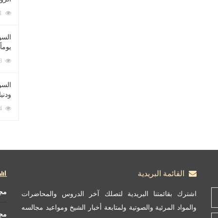
212071 زيارة
السؤ
يوماً
137208 زيارة
السؤا
ودني
117324 زيارة
القائمة البريدية
مج
اشترك بقائمتنا البريدية لتصلك آخر الدروس والمحاضرات
والمواد المرئية والصوتية ولمتابعة أخبار الشيخ ومواعيد مجالسه
مج