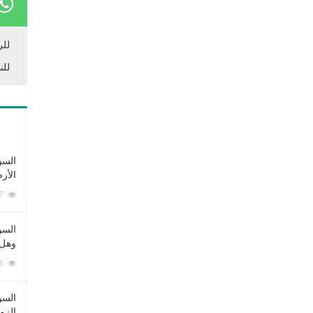
للر
للن
السؤ
الأر
253397 زيارة
السؤ
وهل 
222738 زيارة
السؤ
الزو