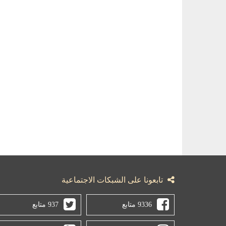
تابعونا على الشبكات الاجتماعية
9336 متابع
937 متابع