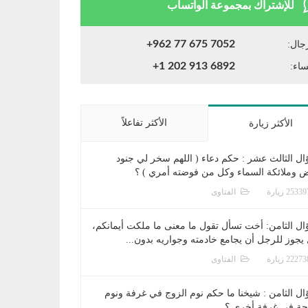
للإشتراك بمجموعة الواتساب
+962 77 675 7052
جال:
+1 202 913 6892
ساء:
الأكثر تفاعلاً
الأكثر زيارة
ال الثالث عشر : حكم دعاء ( اللهم سخر لي جنود
ض وملائكة السماء وكل من فوضته أمري ) ؟
الفتاوى
ال الثامن: أخت تسأل تقول ما معنى ما ملكت أيمانكم،
يجوز للرجل أن يجامع خادمته وجواريه بدون...
الفتاوى
ال الثامن : شيخنا ما حكم نوم الزوج في غرفة ونوم
جة في غرفة أخرى ؟