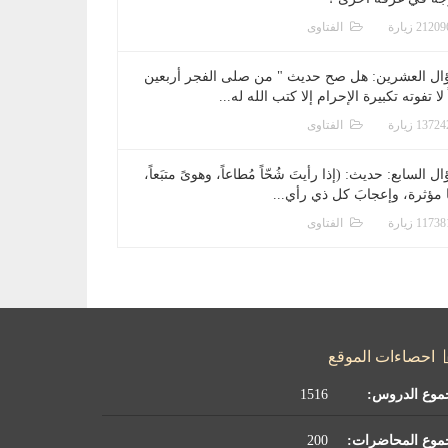
الفتاوى
ال العشرين: هل صح حديث " من صلى الفجر أربعين
 لا تفوته تكبيرة الإحرام إلا كتب الله له...
الفتاوى
ل السابع: حديث: (إذا رأيتَ شُحّاً مُطاعاً، وهوىً متبَعاً،
ا مؤثرة، وإعجابَ كل ذي رأي...
الفتاوى
احصاءات الموقع
موع الدروس:
1516
موع المحاضرات:
200