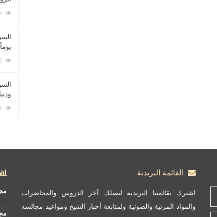
212096 زيارة
السؤ
يوماً
137242 زيارة
السؤا
ودني
117381 زيارة
القائمة البريدية
مج
اشترك بقائمتنا البريدية لتصلك آخر الدروس والمحاضرات
والمواد المرئية والصوتية ولمتابعة أخبار الشيخ ومواعيد مجالسه
مج