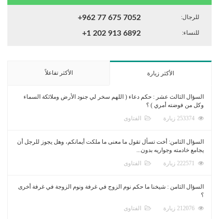
للرجال:
+962 77 675 7052
للنساء:
+1 202 913 6892
الأكثر تفاعلاً
الأكثر زيارة
السؤال الثالث عشر : حكم دعاء ( اللهم سخر لي جنود الأرض وملائكة السماء
وكل من فوضته أمري ) ؟
253374 زيارة
الفتاوى
السؤال الثامن: أخت تسأل تقول ما معنى ما ملكت أيمانكم، وهل يجوز للرجل أن
يجامع خادمته وجواريه بدون...
222571 زيارة
الفتاوى
السؤال الثامن : شيخنا ما حكم نوم الزوج في غرفة ونوم الزوجة في غرفة أخرى
؟
212076 زيارة
الفتاوى