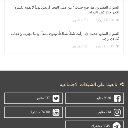
السؤال العشرين: هل صح حديث " من صلى الفجر أربعين يوماً لا تفوته تكبيرة
الإحرام إلا كتب الله له...
137218 زيارة
الفتاوى
السؤال السابع: حديث: (إذا رأيتَ شُحّاً مُطاعاً، وهوىً متبَعاً، ودنيا مؤثرة، وإعجابَ
كل ذي رأي...
117335 زيارة
الفتاوى
تابعونا على الشبكات الاجتماعية
9336 متابع
937 متابع
214 متابع
74900 مشترك
3045 مشترك