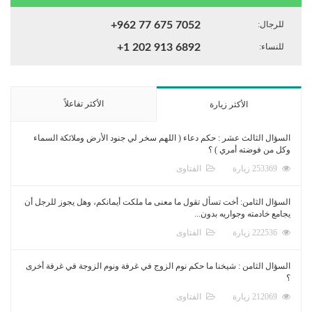
للرجال:
+962 77 675 7052
للنساء:
+1 202 913 6892
الأكثر تفاعلاً
الأكثر زيارة
السؤال الثالث عشر : حكم دعاء ( اللهم سخر لي جنود الأرض وملائكة السماء
وكل من فوضته أمري ) ؟
253369 زيارة
الفتاوى
السؤال الثامن: أخت تسأل تقول ما معنى ما ملكت أيمانكم، وهل يجوز للرجل أن
يجامع خادمته وجواريه بدون...
222536 زيارة
الفتاوى
السؤال الثامن : شيخنا ما حكم نوم الزوج في غرفة ونوم الزوجة في غرفة أخرى
؟
212069 زيارة
الفتاوى