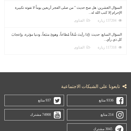
السؤال العشرين: هل صح حديث " من صلى الفجر أربعين يوماً لا تفوته تكبيرة
الإحرام إلا كتب الله له...
137204 زيارة
الفتاوى
السؤال السابع: حديث: (إذا رأيتَ شُحّاً مُطاعاً، وهوىً متبَعاً، ودنيا مؤثرة، وإعجابَ
كل ذي رأي...
117318 زيارة
الفتاوى
تابعونا على الشبكات الاجتماعية
9336 متابع
937 متابع
214 متابع
74900 مشترك
3045 مشترك