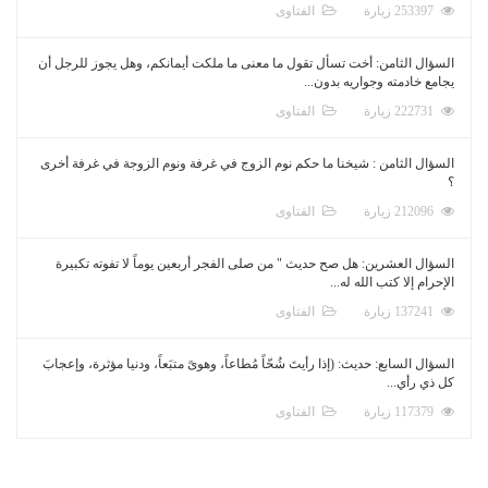
253397 زيارة
الفتاوى
السؤال الثامن: أخت تسأل تقول ما معنى ما ملكت أيمانكم، وهل يجوز للرجل أن
يجامع خادمته وجواريه بدون...
222731 زيارة
الفتاوى
السؤال الثامن : شيخنا ما حكم نوم الزوج في غرفة ونوم الزوجة في غرفة أخرى
؟
212096 زيارة
الفتاوى
السؤال العشرين: هل صح حديث " من صلى الفجر أربعين يوماً لا تفوته تكبيرة
الإحرام إلا كتب الله له...
137241 زيارة
الفتاوى
السؤال السابع: حديث: (إذا رأيتَ شُحّاً مُطاعاً، وهوىً متبَعاً، ودنيا مؤثرة، وإعجابَ
كل ذي رأي...
117379 زيارة
الفتاوى