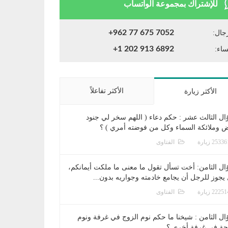
للإشتراك بمجموعة الواتساب
+962 77 675 7052
جال:
+1 202 913 6892
ساء:
الأكثر تفاعلاً
الأكثر زيارة
ال الثالث عشر : حكم دعاء ( اللهم سخر لي جنود
ض وملائكة السماء وكل من فوضته أمري ) ؟
الفتاوى
ال الثامن: أخت تسأل تقول ما معنى ما ملكت أيمانكم،
يجوز للرجل أن يجامع خادمته وجواريه بدون...
الفتاوى
ال الثامن : شيخنا ما حكم نوم الزوج في غرفة ونوم
جة في غرفة أخرى ؟