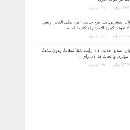
الفتاوى
ال العشرين: هل صح حديث " من صلى الفجر أربعين
 لا تفوته تكبيرة الإحرام إلا كتب الله له...
الفتاوى
ل السابع: حديث: (إذا رأيتَ شُحّاً مُطاعاً، وهوىً متبَعاً،
ا مؤثرة، وإعجابَ كل ذي رأي...
الفتاوى