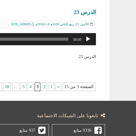
الدرس 23
الأثنين 21 ربيع الثاني 1439ﻫ 8-1-2018م
SITE_ADMIN
مشغل
00:00
الصوت
الدرس 23
الصفحة 3 من 15
«
1
2
3
4
5
...
10
تابعونا على الشبكات الاجتماعية
9336 متابع
937 متابع