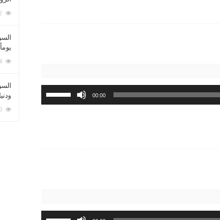
أعلى/
أسفل
212062 زيارة
لزيادة
السؤ
أو
يوماً
خفض
137194 زيارة
مستوى
الصوت.
السؤا
استخدم
ودني
00:00
مفاتيح
117310 زيارة
الأسهم
أعلى/
أسفل
لزيادة
أو
خفض
مستوى
الصوت.
استخدم