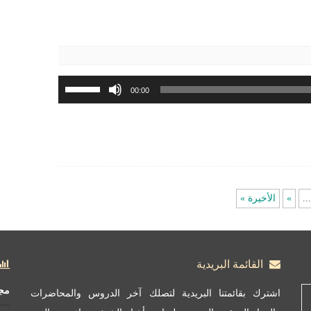
أو
خفض
مستوى
الصوت.
استخدم
00:00
مفاتيح
الأسهم
أعلى/
أسفل
لزيادة
أو
...
»
الأخيرة »
خفض
مستوى
الصوت.
القائمة البريدية
مج
اشترك بقائمتنا البريدية لتصلك آخر الدروس والمحاضرات