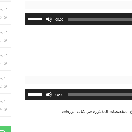
تفسي
استخدم
5383 زيارة
00:00
مفاتيح
الأسهم
تفسي
أعلى/
5147 زيارة
أسفل
لزيادة
تفسير
أو
5164 زيارة
خفض
مستوى
تفسير
الصوت.
5052 زيارة
استخدم
00:00
مفاتيح
تفسير 
الأسهم
5166 زيارة
ع المخصصات المذكورة في كتاب الورقات
أعلى/
أسفل
لزيادة