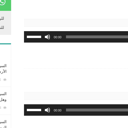
أو
خفض
مستوى
للر
الصوت.
للن
استخدم
00:00
مفاتيح
الأسهم
أعلى/
أسفل
السؤ
لزيادة
الأر
أو
253361 زيارة
خفض
مستوى
السؤ
الصوت.
وهل 
استخدم
222514 زيارة
00:00
مفاتيح
الأسهم
السؤ
الزو