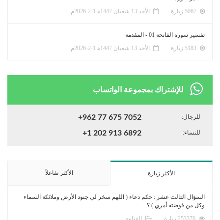
5067 زيارة
الأحد 13 شعبان 1447ﻫ 1-2-2026م
تفسير سورة الفاتحة 01 - المقدمة
5183 زيارة
الأحد 13 شعبان 1447ﻫ 1-2-2026م
للإشتراك بمجموعة الواتساب
للرجال:
+962 77 675 7052
للنساء:
+1 202 913 6892
الأكثر تفاعلاً
الأكثر زيارة
السؤال الثالث عشر : حكم دعاء ( اللهم سخر لي جنود الأرض وملائكة السماء
وكل من فوضته أمري ) ؟
253376 زيارة
الفتاوى