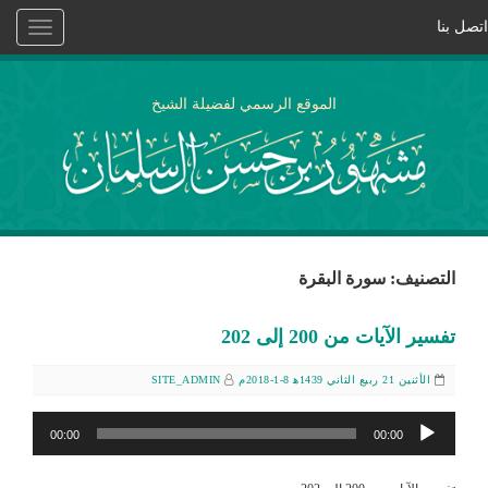
اتصل بنا
Toggle
vigation
الموقع الرسمي لفضيلة الشيخ
التصنيف: سورة البقرة
تفسير الآيات من 200 إلى 202
الأثنين 21 ربيع الثاني 1439ﻫ 8-1-2018م
SITE_ADMIN
مشغل
00:00
00:00
الصوت