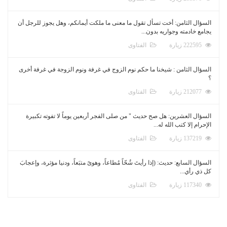
السؤال الثامن: أخت تسأل تقول ما معنى ما ملكت أيمانكم، وهل يجوز للرجل أن
يجامع خادمته وجواريه بدون...
222595 زيارة
الفتاوى
السؤال الثامن : شيخنا ما حكم نوم الزوج في غرفة ونوم الزوجة في غرفة أخرى
؟
212077 زيارة
الفتاوى
السؤال العشرين: هل صح حديث " من صلى الفجر أربعين يوماً لا تفوته تكبيرة
الإحرام إلا كتب الله له...
137219 زيارة
الفتاوى
السؤال السابع: حديث: (إذا رأيتَ شُحّاً مُطاعاً، وهوىً متبَعاً، ودنيا مؤثرة، وإعجابَ
كل ذي رأي...
117340 زيارة
الفتاوى