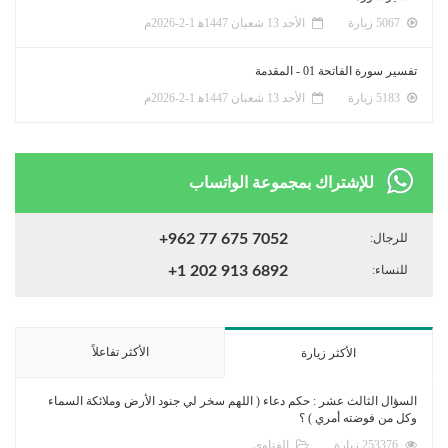
5067 زيارة
الأحد 13 شعبان 1447ﻫ 1-2-2026م
تفسير سورة الفاتحة 01 - المقدمة
5183 زيارة
الأحد 13 شعبان 1447ﻫ 1-2-2026م
للإشتراك بمجموعة الواتساب
للرجال:
+962 77 675 7052
للنساء:
+1 202 913 6892
الأكثر تفاعلاً
الأكثر زيارة
السؤال الثالث عشر : حكم دعاء ( اللهم سخر لي جنود الأرض وملائكة السماء
وكل من فوضته أمري ) ؟
253376 زيارة
الفتاوى