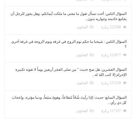
السؤال الثامن: أخت تسأل تقول ما معنى ما ملكت أيمانكم، وهل يجوز للرجل أن
يجامع خادمته وجواريه بدون...
222588 زيارة
الفتاوى
السؤال الثامن : شيخنا ما حكم نوم الزوج في غرفة ونوم الزوجة في غرفة أخرى
؟
212077 زيارة
الفتاوى
السؤال العشرين: هل صح حديث " من صلى الفجر أربعين يوماً لا تفوته تكبيرة
الإحرام إلا كتب الله له...
137218 زيارة
الفتاوى
السؤال السابع: حديث: (إذا رأيتَ شُحّاً مُطاعاً، وهوىً متبَعاً، ودنيا مؤثرة، وإعجابَ
كل ذي رأي...
117337 زيارة
الفتاوى