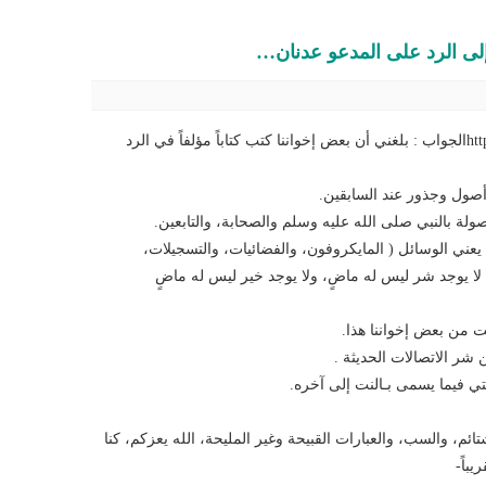
لى الرد على المدعو عدنان…
http://meshhoor.com/wp/wp-content/uploads/2016/12/.mp3الجواب : بلغني أن بعض إخواننا كتب كتاباً مؤلفاً في الرد
 أصول وجذور عند السابقين.
ة بالنبي صلى الله عليه وسلم والصحابة، والتابعين.
يعني الوسائل ( المايكروفون، والفضائيات، والتسجيلات،
 لا يوجد شر ليس له ماضٍ، ولا يوجد خير ليس له ماضٍ
ت من بعض إخواننا هذا.
شر الاتصالات الحديثة .
ي فيما يسمى بـالنت إلى آخره.
لشتائم، والسب، والعبارات القبيحة وغير المليحة، الله يعزكم، كنا
باً-