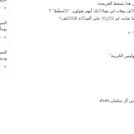
ل هذا تسقط الفريضة.
212077 زيارة
ٙف وهات لي بعِبارٙتِك أنهم يقولون: “تٙسقُط” ؟
ا شابه، لم تدٙرُجٙ على ألسِنٙة السّٙلف!!
السؤ
يوماً
 !!
137218 زيارة
السؤا
وليس الحُرمة”.
ودني
117337 زيارة
حسن آل سلمان.✍✍