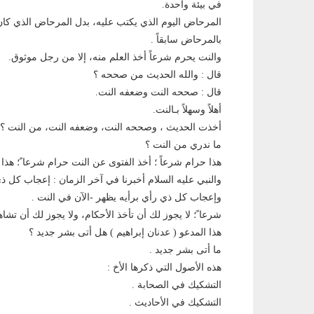
في بيئة واحدة.
المرحاض اليوم الذي يكتب عليه، بدل المرحاض الذي كان يك
بالمرحاض سابقاً .
والنت يحرم شرعاً أخذ العلم منه، إلا من رجل موثوق.
قال : والله الحديث من صححه ؟
قال : صححه النت وضعفه النت.
أهلاً وسهلاً بـالنت.
أخذت الحديث ، وصححه النت، وضعفه النت، من النت ؟
ما ندري من النت ؟
هذا حرام شرعاً ؛ أخذ الفتوى عن النت حرام شرعا ً؛ هذا
والنبي عليه السلام أخبرنا في آخر الزمان : إعجاب كل ذي
وإعجاب كل ذي رأي برأيه يظهر -الآن في النت .
شرعا ً؛ لا يجوز لك أن تأخذ الأحكام، ولا يجوز لك أن تشاهد
هذا المدعو ( عدنان إبراهيم ) هل أتى بشر جديد ؟
ما أتى بشر جديد .
هذه الأصول التي ذكرها الأخ :
التشكيك في الصحابة .
التشكيك في الأحاديث .