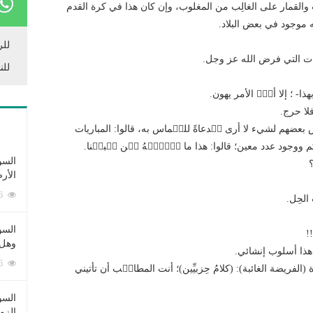
ت والقمار على الغالِب من المغلوب، وإن كان هذا في كرة القدم
ه موجود في بعض البلاد.
للر
اجبات التي فرض الله عز وجل.
للن
- ؛ إلا أنّٙ الأمر يهون.
فلا حرج.
عضهم لشيء لا أرى مٙدعاةً للحٙماس به، قالوا: المباريات
م ووجود عدد معين؛ قالوا: هذا ما عٙرٙفٙهُ مٙن قٙبلٙنا.
السؤ
؟
الأر
253376 زيارة
الحِل.
السؤ
!
وهل 
هذا أسلوب إنشائي.
222586 زيارة
لفريضة الغائبة): (كلامُ حِزبيِّين)؛ أنت المطالٙب أن تأتيني
السؤ
الزو