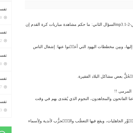
تفسي
5400 زيارة
http://meshhoor.com/wp/wp-content/uploads/2017/04/س-2-1.mp3السؤال الثاني: ما حكم مشاهدة مباريات كرة القدم إن
تفسي
5162 زيارة
يها، ومِن مخططات اليهود التي أعلٙنوا عنها: إشغال الناس
تفسير
5180 زيارة
ٙحُلُّ بعض مشاكل البلاد الفقيرة.
تفسير
5067 زيارة
 المرمى !!
نا الفاتحون والمجاهدون، النجوم الذي يُقتدى بهم في وقت
تفسير 
5183 زيارة
وِّر الجاهليات، ويقع فيها التعصُّب والتّٙحزُّب لأندية ولِأسماء