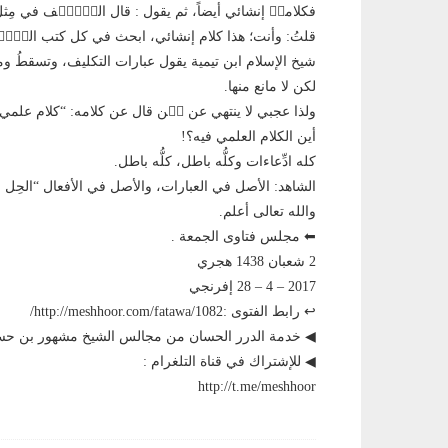
فكلامكٙ إنشائي أيضاً، ثم يقول : قال السّٙلٙف في مِث
قلتُ: وأنت؛ هذا كلام إنشائي، ابحث في كل كتب السّٙل
شيخ الإسلام ابن تيمية يقول عبارات التكليف، وتسقطُ وم
لكن لا مانع منها.
ولذا عجبي لا ينتهي عن مٙن قال عن كلامه: “كلام علمي”
أين الكلام العلمي فيه؟!
كله ادِّعاءات وكلُّه باطل، كلُّه باطل.
الشاهد: الأصل في العبارات، والأصل في الأفعال “الحِل 
والله تعالى أعلم.
⬅ مجلس فتاوى الجمعة .
2 شعبان 1438 هجري
2017 – 4 – 28 إفرنجي
↩ رابط الفتوى :http://meshhoor.com/fatawa/1082/
◀ خدمة الدرر الحسان من مجالس الشيخ مشهور بن 
◀ للإشتراك في قناة التلغرام :
http://t.me/meshhoor