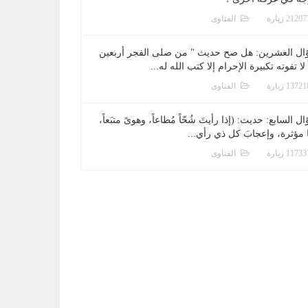
الفتاوى
ال العشرين: هل صح حديث " من صلى الفجر أربعين
 لا تفوته تكبيرة الإحرام إلا كتب الله له...
الفتاوى
ل السابع: حديث: (إذا رأيتَ شُحّاً مُطاعاً، وهوىً متبَعاً،
ا مؤثرة، وإعجابَ كل ذي رأي...
الفتاوى