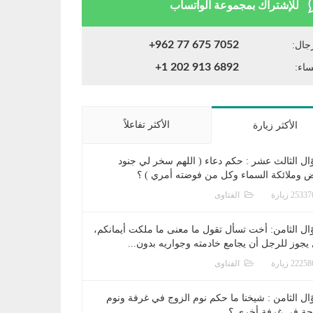
للإشتراك بمجموعة الواتساب
+962 77 675 7052
جال:
+1 202 913 6892
ساء:
الأكثر تفاعلاً
الأكثر زيارة
ال الثالث عشر : حكم دعاء ( اللهم سخر لي جنود
ض وملائكة السماء وكل من فوضته أمري ) ؟
الفتاوى
ال الثامن: أخت تسأل تقول ما معنى ما ملكت أيمانكم،
يجوز للرجل أن يجامع خادمته وجواريه بدون...
الفتاوى
ال الثامن : شيخنا ما حكم نوم الزوج في غرفة ونوم
جة في غرفة أخرى ؟