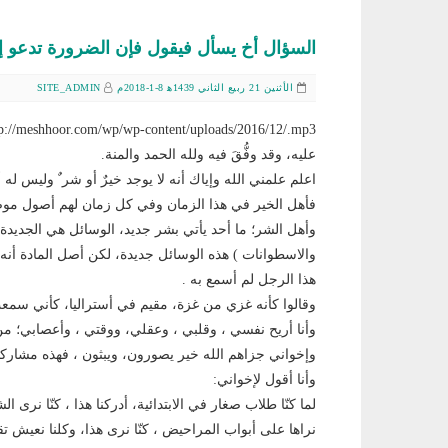
السؤال أخ يسأل فيقول فإن الضرورة تدعو إ
الأثنين 21 ربيع الثاني 1439ﻫ 8-1-2018م
SITE_ADMIN
عليه، وقد وفُّقَ فيه ولله الحمد والمنة.
اعلم علمني الله وإياك أنه لا يوجد خيرٌ أو شر ٌ وليس له
فأهل الخير في هذا الزمان وفي كل زمان لهم أصول موصول
وأهل الشر؛ ما أحد يأتي بشر جديد، الوسائل هي الجديدة 
والاسطوانات ) هذه الوسائل جديدة، لكن أصل المادة أنه
هذا الرجل لم أسمع به .
وقالوا كأنه غزي من غزة، مقيم في أستراليا، كأني سمع
وأنا أريح نفسي ، وقلبي ، وعقلي، ووقتي ، وأعصابي؛ من 
وإخواني جزاهم الله خير يصورون، ويبثون ، فهذه مشاركت
وأنا أقول لإخواني:
لما كنّا طلاب صغار في الابتدائية، أدركنا هذا ، كنّا نرى ا
نراها على أبواب المراحيض ، كنّا نرى هذا، وكلنا نعيش تقري