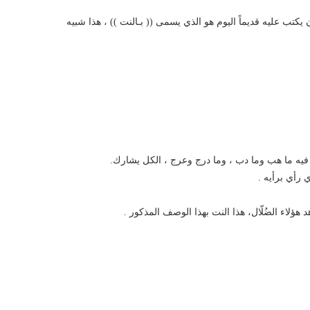
تب عليه قديماً اليوم هو الذي يسمى (( بـالنت )) ، هذا شبيه
 فيه ما هب وما دب ، وما درج وعرج ، الكل يشارك.
 رأي برأيه .
 هؤلاء الضُلّال، هذا النت بهذا الوصف المذكور .