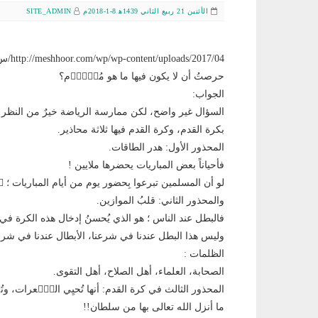
الأثنين 21 ربيع الثاني 1439ﻫ 8-1-2018م
SITE_ADMIN
حرصتُ أن لا يكون فيها ما هو مُحٙرّٙم؟
الجواب:
السؤال غير واضح، لكن ممارسة الرياضة خيرٌ من النظر إل
بكرة القدم، وكرة القدم فيها ثلاثة محاذير.
المحذور الأول: هدر الطاقات.
فأحياناً بعض المباريات يحضرها ملايين !
لو أن المسلمين تبرعوا بِحضور يوم من أيام المباريات ؛ ت
والمحذور الثاني: قلبُ الموازين.
فالبطل عند الناس ؛ هو الذي يُحسنُ إدخال هذه الكرة في
وليس هذا البطل عندنا في شرعنا، الأبطال عندنا في شرع
الظلمات :
الصحابة، العلماء، أهل الصلاح، أهل التقوى.
المحذور الثالث في كرة القدم: أنها تُحيِي النّٙعرات، وتُثٙ
ما أنزل الله تعالى بها من سلطان!!