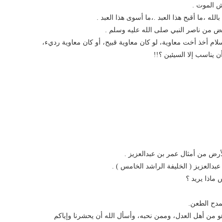
اش الموت .
له ،ما أقبح هذا العبد .،ما أسوى هذا العبد .
غض من ناصر النبي صلى الله عليه وسلم .
لسلام أخذ أخت معاوية، لو كان معاوية قبيح، أو كان معاوية رديء،
ن يناسب إلا السيئين ؟!!
أرض من أمثال عمر بن عبدالعزيز .
بدالعزيز ( الخليفة الراشد الخامس ) .
ماذا يريد ؟
مدح الطعن.
 من أهل العدل، وممن نحبه، وأسأل الله أن يحشرنا وإياكم