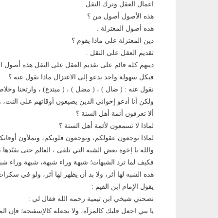
اعمال العقل وترك النقل .
هذه الأصول أصول من ؟
هذه أصول المعتزلة .
دين المعتزلة على ماذا يقوم ؟
تقديم العقل على النقل .
دينهم كله قائم على تقديم العقل على النقل هذه أصول ال
فبكل سهولة واحد يدعو إلى الاعتزال ماذا نقول عنه ؟
نقول عنه : ( ضال ) ، ( مضل ) ، ( مبتدع) ، وارتحنا وخلا
ولكن أنا أدعو إخواني الذين يضيعون أوقاتهم على النت، 
ألا تعرفون أئمة أهل السنة ؟
لماذا لا تسمعون لأئمة أهل السنة ؟
لماذا توجعون عقولكم، وتوجعون قلوبكم، وتملأون أوقاتك
والله يا إخوة بعض الشبه التي تلقى ، العالم حتى يفنّده
فكيف لما ترد الشبهات؛ شبهة وراء شبهة، شبهة وراء شبه
هذه الشبه لها أثر، ولا بد أن يظهر لها أثر، ولو في سكرا
يقول الإمام ابن القيم :
نصحني شيخي ابن تيمية رحمه الله فقال لي :
يا بني اجعل قلبك كالمرآة، ولا تجعله كالإسفنجة؛ فإن ا