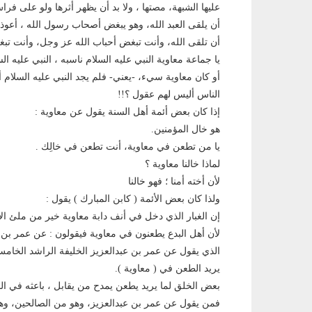
عليها الشبهة، مصتها ، ولا بد أن يظهر أثرها ولو على فر
أن يلقى العبد الله، وهو يبغض أصحاب رسول الله ، أعوذ بال
أن تلقى الله، وأنت تبغض أحباب الله عز وجل، وأنت تب
يا جماعة معاوية النبي عليه السلام ناسبه ، النبي عليه ا
أو كان معاوية سيء، -يعني- فلم يجد النبي عليه السلام أ
الناس أليس لهم عقول ؟!!
إذا كان بعض أئمة أهل السنة يقول عن معاوية :
هو خال المؤمنين.
يا من تطعن في معاوية، أنت تطعن في خالِك .
لماذا خالنا معاوية ؟
لأن أخته أمنا ؛ فهو خالنا
ولذا كان بعض الأئمة ( كابن المبارك ) يقول :
إن الغبار الذي دخل في أنف دابة معاوية خير من ملئ ال
لأن أهل البدع يطعنون في معاوية فيقولون : عن عمر بن ع
الذي يقول عن عمر بن عبدالعزيز الخليفة الراشد الخامس 
يريد الطعن في ( معاوية ).
بعض الخلق لما يريد يطعن يمدح من يقابل ، باعثه في ال
فمن يقول عن عمر بن عبدالعزيز، وهو من الصالحين، وهو