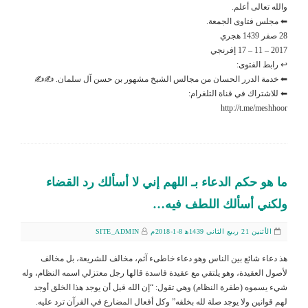
والله تعالى أعلم.
⬅ مجلس فتاوى الجمعة.
28 صفر 1439 هجري
2017 – 11 – 17 إفرنجي
↩ رابط الفتوى:
⬅ خدمة الدرر الحسان من مجالس الشيخ مشهور بن حسن آل سلمان. ✍✍
⬅ للاشتراك في قناة التلغرام:
http://t.me/meshhoor
ما هو حكم الدعاء بـ اللهم إني لا أسألك رد القضاء
ولكني أسألك اللطف فيه…
الأثنين 21 ربيع الثاني 1439ﻫ 8-1-2018م
SITE_ADMIN
هذ دعاء شائع بين الناس وهو دعاء خاطىء آثم، مخالف للشريعة، بل مخالف
لأصول العقيدة، وهو يلتقي مع عقيدة فاسدة قالها رجل معتزلي اسمه النظام، وله
شيء يسموه (طفرة النظام) وهي تقول: “إن الله قبل أن يوجد هذا الخلق أوجد
لهم قوانين ولا يوجد صلة لله بخلقه” وكل أفعال المضارع في القرآن ترد عليه.