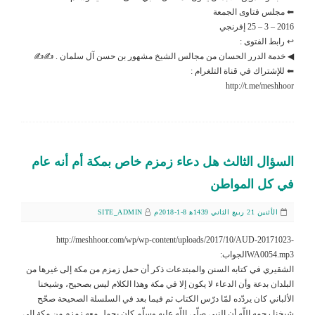
⬅ مجلس فتاوى الجمعة
2016 – 3 – 25 إفرنجي
↩ رابط الفتوى :
◀ خدمة الدرر الحسان من مجالس الشيخ مشهور بن حسن آل سلمان . ✍✍
⬅ للإشتراك في قناة التلغرام :
http://t.me/meshhoor
السؤال الثالث هل دعاء زمزم خاص بمكة أم أنه عام
في كل المواطن
الأثنين 21 ربيع الثاني 1439ﻫ 8-1-2018م
SITE_ADMIN
http://meshhoor.com/wp/wp-content/uploads/2017/10/AUD-20171023-
WA0054.mp3الجواب:
الشقيري في كتابه السنن والمبتدعات ذكر أن حمل زمزم من مكة إلى غيرها من
البلدان بدعة وأن الدعاء لا يكون إلا في مكة وهذا الكلام ليس بصحيح، وشيخنا
الألباني كان يردّده لمّا درّس الكتاب ثم فيما بعد في السلسلة الصحيحة صحّح
شيخنا رحمه اللّه أن النبي صلّى اللّه عليه وسلّم كان يحمل معه زمزم من مكة إلى