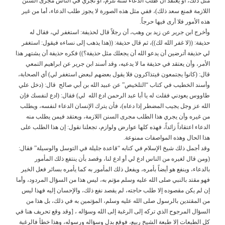
مثل ذلك، أو يعتقد أن طلب الدعاء سنة تلزم، أو تجري في الناس مجرى السنن
اللازمة فمنع سعد ذلك)، ففي مثل هذه الصورة لا يجوز طلب الدعاء، أما من غير
هذه الأمور فلا أرى فيها حرجاً.
وأخرج ابن جرير عن زيد بن وهب، أن رجلاً قال لحذيفة: استغفر لي، فقال له
حذيفة: ((لا غفر الله لك))، ثم قال حذيفة: ((هذا يذهب إلى نساءه فيقول: استغفر
لي حذيفة أترضين أن يدعو الله أن يجعلك مثل حذيفة؟)) فكره حذيفة أن يشتهر هذا
الأمر، وأن يعتقد في حذيفة ما لا يدعيه، وقد أسند ابن جرير عن ابراهيم التمعي
قال: (كانوا يجتمعون فيتذاكرون فلا يقول بعضهم لبعض استغفر لي) أي الصحابة،
وأسند الخطيب في كتاب “التلخيص” عن عبيد الله بن أبي صالح قال: (دخل علي
طاووس يعودني فقلت له يا أبا عبد الرحمن ادع الله لي) فقال: (ادع لنفسك فإن
الله عز وجل يجيب المضطر إذا دعاه)، فأن يترك الإنسان الدعاء لنفسه، ويطلب
من غيره وأن يجري هذا الطلب مجرى السنن اللازمة، ويعتقد فيمن يطلب منه
الدعاء اعتقاداً زائداً، فهذه كلها عوارض ولوازم، تجعلنا نقول: إن هذا الطلب على
هذا الحال وهذه المواصفات ممنوعة.
وقد أجمل ذلك شيخ الإسلام في كتابه “قاعدة جليلة في التوسل والوسيلة” فقال:
(ومن قال لغيره من الناس ادع لي أو ادع لنا، وقصد بأن ينتفع ذلك المأمور
بالدعاء، وينفع هو أيضاً بأمره، ويفعل ذلك المأمور به كما يأمره بسائر فعل الخير
فهو مقتد بالنبي صلى الله عليه وسلم مؤتم به، ليس هذا من السؤال المردود، وأما
إن لم يكن مقصوده إلا طلب حاجته، لم يقصد نفع ذلك، والإحسان إليه فهذا ليس
من المقتدين بالرسول صلى الله عليه وسلم، المؤتمين به في ذلك، بل هذا من
السؤال المرجوح الذي تركه إلى الرغبة إلى الله وسؤاله ، [وقد وقع تحريف هنا في
كل الطبعات إلا طبعة الشيخ ربيع، فوقع بدل وسؤاله ورسوله، وهذا خطأ فالرغبة