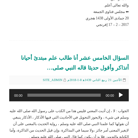
والله تعالى أعلم.
⬅ مجلس فتاوى الجمعة
20 جمادى الأولى 1438 هجري
2017 – 2 – 17 إفرنجي
السؤال الخامس عشر أنا طالب علم مبتدئ أحيانا
أتذاكر وأقول حديثا قاله النبي صلى…
الأثنين 21 ربيع الثاني 1439ﻫ 8-1-2018م
SITE_ADMIN
مشغل
00:00
00:00
الصوت
الجواب : لا ، إن أديت المعني فليس هذا من الكذب على رسول الله صلى الله عليه
وسلم في شيء ، ولايجوز التحويل في الأحاديث التي فيها الأذكار ، الأذكار ينبغي
أن نقولها كما علمنا النبي صلى الله عليه وسلم ، رواية الحديث بالمعنى على أن
لايغير المعنى أمر جائز ،ولا سيما في المذاكرة ،وإن قيل الحديث من الذاكرة، وأما
الكتابة والتدوين فلا بد أن يكون كما قال النبي صلى الله عليه وسلم .