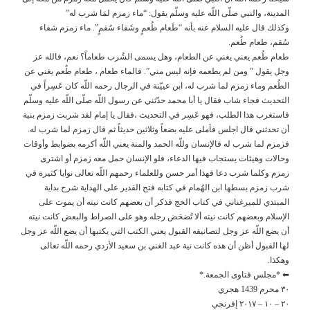
المدينة، والنبي صلّى اللّه عليه وسلّم يقول: “ماء زمزم لمَا شرب له”
وكذلك قال عليه السلام عنه بأنه “طَعام طُعمٍ وشَفاء سُقمٍ”. ماء زمزم شفاء
سُقم، طعام طُعم.
طعام طُعم يعني يغني عن الطعام، وهل يسمى الشُرب طعاماً؟ نعم، فالله عز
وجل يقول ” ومن لم يطعمه فإنه ليس مني”. فالماء طعام ، طعام طُعم يغني عن
الطُعم وماء زمزم لما شرب له، ابن عييّنة في الرجال رحمه اللّه كان عَسِراً في
التحديث فجاء شاب فقال يا أبا محمد حدّثني عن رسول اللّه صلّى اللّه عليه وسلّم
فاستغرب هذا الطلب، فهو عَسِر في التحديث ،فقال يا إمام لقد شربت زمزم بنية
أن تحدثني قال اجلس فأملى عليه بضعاً وثلاثين حديثاً ثم قال زمزم لما شرب له.
فزمزم لما شرب له فالإنسان وللّه الحمد والمنة يعني اللّه أكرمه بضوابط وأوقات
وحالات وهيئات يستجاب فيها الدعاء، فلو الإنسان حمل معه زمزم أو اشترى
زمزم وكلما شرب دعا فهذا أمر حسن وللعلماء رحمهم اللّه تعالى نوايا كثيرة في
شرب زمزم بسطها ابن الهُمام في كتابه فتح القدير على الهداية شرح بداية
المبتدي للميرغناني في كتاب الحج فذكر أن بعضهم كانت نيته أن يموت على
الإسلام وبعضهم كانت نيته ألا تُضحَض رجله وهو على الصراط والبعض كانت نيته
أن يضع اللّه عز وجل لتصانيفه القبول يعني الكتب التي يكتبها أن يضع اللّه عز وجل
لها القبول أظن أن هذه كانت نية عبد الغني بن سعيد الأزدي رحمه اللّه تعالى
وهكذا.
⬅ *مجلس فتاوى الجمعة.*
٣٠ محرم 1439 هجري
٢٠ – ١٠ – ٢٠١٧ إفرنجي