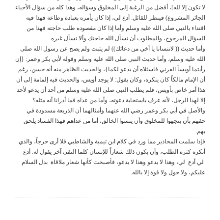
لا تكون إلا لله]، أفضل من الرغبة إلى المخلوق وسؤاله، وهذا كله من سؤال الأحياء
الجائز المشروع) فينظر للقائل: أدع لي، إذا كان يأمره بعبادة وطاعة فهذا فيه
اقتداء بالنبي صلى الله عليه وسلم وأما إذا كان مقصوده طلب حاجته فهذا من
السؤال المرجوح، والمطلوب أن تسأل الله حاجتك وألا تسأل غيره.
وأما حديث (( لاتنسانا يا أخي من دعائك)) لم يثبت ولم يصح عن رسول الله صلى
الله عليه وسلم، وأما حديث النبي صلى الله عليه وسلم وقوله لأبي بكر وعمر: {إن
رأيتما أويساً القرني فاسئلاه أن يدعو لكما}، والحديث الظاهر منه أنه حسن، رغم
أن الإمام مالكاً كان ينكره، وكان يقول: لا يوجد أويس، والحديث فيه إلمامة إلى أن
هذا أمر خاص بأويس، فلم يطلب النبي صلى الله عليه وسلم من أحد أن يدعو لأحد
إلا لهذا الرجل، لأنه عرف باستجابة دعوته، وأما من عداه فما أدرانا أنه مثله؟
والأصل في أبي بكر وعمر رضي الله عنهما وأمثالهما أن الذريعة مسدودة في
حقهم بأن يتجهوا للمخلوق وأن ينسوا الخالق، أما من عداهم فهذا الفساد يلحق
بهم.
فإذا سلمت المحاذير مما ورد في كلام ابن تيمية والشاطبي فلا أرى حرجاً، والذي
أنكره كثرة الطلب، وأن يكون ذلك شعاراً للإنسان كلما التقى آخر يقول له: أدع
لي أدع لي، وهذا لا يدعو وهذا لا يدعو، فأصبحت كأنها شعار ملاقاة بدل السلام
عليكم، ولا حول ولا قوة إلا بالله.