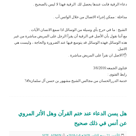
دعاء الرقية فانت عندها يحصل لك الرقية فهذا لا ليس بالصحيح .
مداخلة : ممكن إجراء الاتصال من خلال الواتس آب .
الشيخ : ما في حرج بأي وسيلة من الوسائل اذا سمع الانسان الآيات .
مع أننا نقول بأن الأصل في الرقية أن يقرأ الرجل على المريض مباشرة من غير
هذه الوسائل فهذه الوسائل قد يتوسع فيها عند الضرورة والحاجة ، وليست هي
الاصل.
✋?الاصل ان نقرأ على المريض مباشرة .
فتاوى الجمعه:3/6/2016
رابط الفتوى :
خدمة الدررالحسان من مجالس الشيخ مشهور بن حسن آل سلمان✍?
هل يسن الدعاء عند ختم القرآن وهل الأثر المروي
عن أنس في ذلك صحيح
الأثنين 21 ربيع الثاني 1439ﻫ 8-1-2018م
SITE_ADMIN