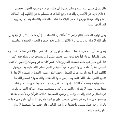
والرسول صلى الله عليه وسلم يخبرنا أن صلة الأرحام وحسن الجوار وحسن
الأخلاق تزيد في الأعمار، والدعاء يرفع البلاء، فالمسلم يدعو: ((اللهم إني أسألك
العفو والعافية)) فيرفع عنه من البلاء ما شاء، فالدعاء والقضاء يتعالجان، أيهما
كان أقوى غلب.
ومن لوازم الدعاء بـ(اللهم إني لا أسألك رد القضاء…..) أن ما كتب لا يبدل ولا يغير،
وأن الله لا صلة له بالناس ولا بالكون، على وفق طفرة النظام العقيدة الفاسدة.
ونحن نسأل الله في دعاءنا الشفاء، ونقول يا رب اشفني، فإذا كان هذا قد كتب ولا
يغير، فلماذا الدعاء إذاً وقد ثبت عند الاسماعيلي في مستخرجه بإسناد جيد، كما
قال ابن كثير في كتابه (مسند الفاروق) أن عمر كان يدعو ويقول: ((اللهم إن كنت
كتبتني شقياً، فامحني واكتبني سعيداً)) وكان النبي صلى الله عليه وسلم يقول:
{اللهم إني أعوذ بك من درك الشقاء وجهد البلاء وسوء القضاء، وشماتة الأعداء}
فتعوذ النبي صلى الله عليه وسلم من سوء القضاء، والله يقول: {يمحو الله ما
يشاء ويثبت وعنده أم الكتاب}، وليلة القدر يمحو الله ما يشاء ويثبت ما يشاء،
وهذا شيء غيبي لا نعرفه، وللطاعة بركة، وللمعصية شؤم، وبركة الطاعة تكون
في المال والأهل والذات والعمر، وشؤم المعصية كذلك، فلو أن رجلاً عمل طاعة
ووضعها في صخرة في باطن الأرض، فإن بركتها وثمرتها لا بد أن تظهر في حياته،
ولو أن رجلاً عمل سيئة، وأخفاها عن أعين الناس فإن حسرتها وشؤمها لا بد أن
تظهر في حياته.