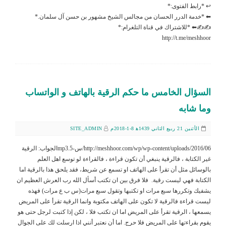
↩ *رابط الفتوى:*
⬅ *خدمة الدرر الحسان من مجالس الشيخ مشهور بن حسن آل سلمان.*
✍✍⬅ *للاشتراك في قناة التلغرام:*
http://t.me/meshhoor
السؤال الخامس ما حكم الرقية بالهاتف و الواتساب
وما شابه
الأثنين 21 ربيع الثاني 1439ﻫ 8-1-2018م
SITE_ADMIN
http://meshhoor.com/wp/wp-content/uploads/2016/06/س-5.mp3الجواب: الرقية
غير الكتابة ، فالرقية ينبغي أن تكون قراءة ، فالقراءة لو توسع اهل العلم
بالوسائل مثل أن تقرأ على الهاتف او تسمع عن شريط، فقد يلحق هذا بالرقية اما
الكتابة فهي ليست رقية. فلا فرق بين ان تكتب أسأل الله رب العرش العظيم ان
يشفيك وتكررها سبع مرات او تكتبها وتقول سبع مرات(س ب ع مرات) فهذه
ليست قراءة فالرقية لا تكون على الهاتف مكتوبة وانما الرقية تقرأ على المريض
يسمعها ، الرقية تقرأ على المريض اما ان تكتب فلا ، لكن إذا كتبت لرجل حتى هو
يقوم بقراءتها على المريض فلا حرج. اما أن نعتبر أنني اذا ارسلت لك على الجوال