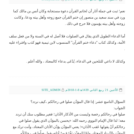
نعم؛ ثبت في جملة آثار أن لخاتم القرآن دعوة مستجابة وكان أنس بن مالك كما
ورد في سند سعيد بن منصور إن ختم القرآن جمع زوجه وأهل بيته ودعا، وكانت
زوجته وأهل بيته يؤمنون فلا حرج في ذلك .
أما الدعاء الطويل الذي يقال في الصلوات فلا أصل له في السنة ولا من فعل سلف
الأمة، وكذلك كتاب “دعاء ختم القرآن” المنسوب لابن تيمية فهو كذب وافتراء عليه
.
وكذلك لا داعي للتلحين في الدعاء، يُدْعَى بدعاء كالمعتاد ، والله أعلم .
الأثنين 21 ربيع الثاني 1439ﻫ 8-1-2018م
SITE_ADMIN
السؤال التاسع عشر: إذا قال المؤذّن صلوا في رحالكم ،كيف نردد؟
الجواب:
صلوا في رحالكم رخصة وليست من الأذكار الأذان؛ فغير مطلوب منك أن تردد
معه؛ لذا قال الإمام النووي رحمه الله: «يحسن بالمؤذّن الذي يقول صلوا في
رحالكم أنْ يقولها عَقب الأذان»؛ يعني المؤذّن يؤذّن الأذان المعتاد، وأنت تردّد مع
المؤذّن بالتّردادِ المعتاد، ولمّا المؤذّن يَفْرُغ مِنْ أذانِه يقول صلّوا في رِحالِكُم.