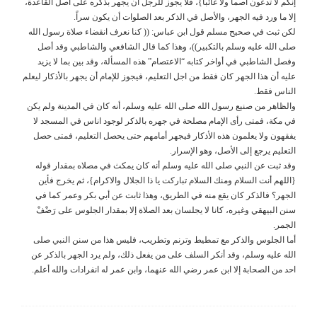
إنكم لا تدعون أصماً ولا غائباً}، فلا يجوز للرجل أن يجهر بذكره على أصل القاعدة،
إلا ما ورد فيه الجهر، والأصل في الذكر بعد الصلوات أن يكون سراً.
لكن ثبت في صحيح مسلم قول ابن عباس: (( كنا نعرف انقضاء صلاة رسول الله
صلى الله عليه وسلم بالتكبير))، وهذا كما قال الشافعي والشاطبي وقد أصل
وفصل الشاطبي في أواخر كتابه “الاعتصام” هذه المسألة، وقد بين بما لا يزيد
عليه أن هذا الجهر كان فقط من اجل التعليم، فيجوز للإمام أن يجهر بالأذكار ليعلم
الناس فقط.
والظاهر من صنيع رسول الله صلى الله عليه وسلم، أنه كان في المدينة ولم يكن
في مكة، فمتى رأى الإمام مصلحة في جهره بالذكر لوجود اناس في المسجد لا
يفقهون ولا يعلمون هذه الأذكار فيجهر أمامهم حتى يحصل التعليم، فمتى حصل
التعليم يرجع إلى الأصل، وهو الإسرار.
وقد ثبت عن النبي صلى الله عليه وسلم أنه كان يمكث في مصلاه بمقدار قوله
{اللهم أنت السلام ومنك السلام تباركت يا ذا الجلال والاكرام}، ثم يخرج فأين
الجهر؟ فالذكر كان يقع منه في الطريق، وهذا ثابت عن أبي بكر وعمر كما في
سنن البيهقي وغيره، كانا لا يجلسان بعد الصلاة إلا بمقدار الجلوس على رَضْفْ
الجمر.
أما الجلوس والذكر مع تمطيط وترنم وتطريب، فليس هذا من سنن النبي صلى
الله عليه وسلم، وقد أنكر السلف على من يفعل ذلك، ولم يرد الجهر بالذكر عن
احد من الصحابة إلا ابن عمر رضي الله عنهما، وابن عمر له انفرادات والله أعلم.