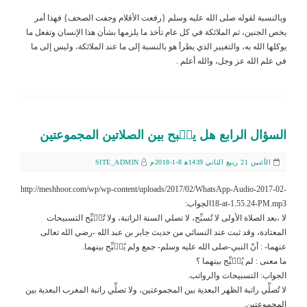
وبالنسبة لقوله صلى الله عليه وسلم {رفعت الأقلام وجفت الصحف} فهذا أمر
يخص الجنين، ثم الملائكة في كل عام تأخذ ما يلزمها بشأن هذا الإنسان وتفعل ما
يوكلها الله به، والتغيير الذي يطرأ هو بالنسبة إلى ما عند الملائكة، وليس إلى ما
في علم الله عز وجل، والله أعلم .
السؤال الرابع هل يسٙبح بين الصلاتين المجموعتين
الأثنين 21 ربيع الثاني 1439ﻫ 8-1-2018م
SITE_ADMIN
http://meshhoor.com/wp/wp-content/uploads/2017/02/WhatsApp-Audio-2017-02-
18-at-1.55.24-PM.mp3الجواب:
لا ،بعد الصلاة الأولى لا تُسبِّح، لا تصلي السنة الراتبة، ولا تُسٙبِّح التسبيحات
المعتادة، وقد ثبت عند النسائي من حديث جابر بن عبد الله -رضي الله تعالى
عنهما- : أنّ النبي-صلى الله عليه وسلم- جمع ولم يُسٙبِّح بينهما.
ما معنى : لم يُسٙبِّح بينهما ؟
الجواب: التسبيحات والرواتب.
لا تُصلِّي راتبة الظهر البعدية بين المجموعتين، ولا تصلِّي راتبة المغرب البعدية بين
المجموعتين.