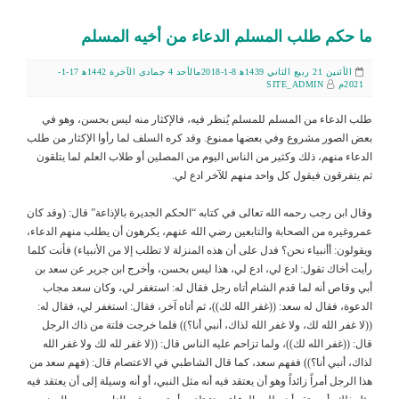
ما حكم طلب المسلم الدعاء من أخيه المسلم
الأثنين 21 ربيع الثاني 1439ﻫ 8-1-2018م
الأحد 4 جمادى الآخرة 1442ﻫ 17-1-
2021م
SITE_ADMIN
طلب الدعاء من المسلم للمسلم يُنظر فيه، فالإكثار منه ليس بحسن، وهو في
بعض الصور مشروع وفي بعضها ممنوع. وقد كره السلف لما رأوا الإكثار من طلب
الدعاء منهم، ذلك وكثير من الناس اليوم من المصلين أو طلاب العلم لما يتلقون
ثم يتفرقون فيقول كل واحد منهم للآخر ادع لي.
وقال ابن رجب رحمه الله تعالى في كتابه “الحكم الجديرة بالإذاعة” قال: (وقد كان
عمروغيره من الصحابة والتابعين رضي الله عنهم، يكرهون أن يطلب منهم الدعاء،
ويقولون: أأنبياء نحن؟ فدل على أن هذه المنزلة لا تطلب إلا من الأنبياء) فأنت كلما
رأيت أخاك تقول: ادع لي، ادع لي، هذا ليس بحسن، وأخرج ابن جرير عن سعد بن
أبي وقاص أنه لما قدم الشام أتاه رجل فقال له: استغفر لي، وكان سعد مجاب
الدعوة، فقال له سعد: ((غفر الله لك))، ثم أتاه آخر، فقال: استغفر لي، فقال له:
((لا غفر الله لك، ولا غفر الله لذاك، أنبي أنا؟)) فلما خرجت فلتة من ذاك الرجل
قال: ((غفر الله لك))، ولما تزاحم عليه الناس قال: ((لا غفر لله لك ولا غفر الله
لذاك، أنبي أنا؟)) ففهم سعد، كما قال الشاطبي في الاعتصام قال: (فهم سعد من
هذا الرجل أمراً زائداً وهو أن يعتقد فيه أنه مثل النبي، أو أنه وسيلة إلى أن يعتقد فيه