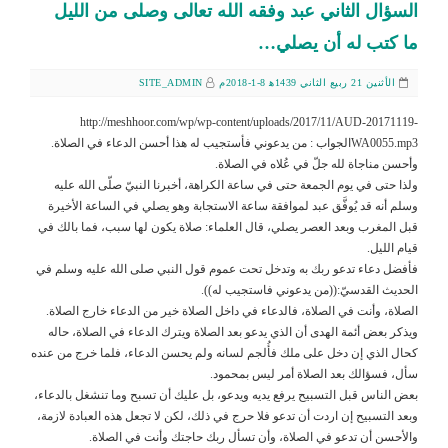
السؤال الثاني عبد وفقه الله تعالى وصلى من الليل
ما كتب له أن يصلي…
الأثنين 21 ربيع الثاني 1439ﻫ 8-1-2018م
SITE_ADMIN
http://meshhoor.com/wp/wp-content/uploads/2017/11/AUD-20171119-
WA0055.mp3الجواب : من يدعوني فأستجيب له هذا أحسن الدعاء في الصلاة.
وأحسن مناجاة لله جلّ في عُلاه في الصلاة.
ولذا حتى في يوم الجمعة حتى في ساعة الكراهة، أخبرنا النبيّ صلّى الله عليه
وسلم أنه قد يُوفَّق عبد لموافقة ساعة الاستجابة وهو يصلي في الساعة الأخيرة
قبل المغرب وبعد العصر يصلي، قال العلماء: صلاة يكون لها سبب، فما بالك في
قيام الليل.
فأفضل دعاء تدعو ربك به وتدخل تحت عموم قول النبي صلى الله عليه وسلم في
الحديث القدسيّ:((من يدعوني فاستجيب له)).
الصلاة، وأنت في الصلاة، فالدعاء في داخل الصلاة خير من الدعاء خارج الصلاة.
ويذكر بعض أئمة الهدى أن الذي يدعو بعد الصلاة ويترك الدعاء في الصلاة، حاله
كحال الذي إن دخل على ملك فأُلجم لسانه ولم يحسن الدعاء، فلما خرج من عنده
سأل، فسؤالك بعد الصلاة أمر ليس بمحمود.
بعض الناس قبل التسبيح يرفع يديه ويدعو، بل عليك أن تسبح وما تنشغل بالدعاء،
وبعد التسبيح إن اردت أن تدعو فلا حرج في ذلك، لكن لا تجعل هذه العبادة لازمة،
والأحسن أن تدعو في الصلاة، وأن تسأل ربك حاجتك وأنت في الصلاة.