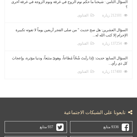
السؤال الثامن : شيخنا ما حكم نوم الزوج في غرفة ونوم الزوجة في غرفة أخرى
؟
212101 زيارة
الفتاوى
السؤال العشرين: هل صح حديث " من صلى الفجر أربعين يوماً لا تفوته تكبيرة
الإحرام إلا كتب الله له...
137254 زيارة
الفتاوى
السؤال السابع: حديث: (إذا رأيتَ شُحّاً مُطاعاً، وهوىً متبَعاً، ودنيا مؤثرة، وإعجابَ
كل ذي رأي...
117400 زيارة
الفتاوى
تابعونا على الشبكات الاجتماعية
9336 متابع
937 متابع