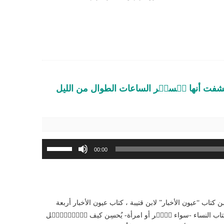
تشفت أنها تٙسهٙر الساعات الطوال من الليل
استخدم
00:00
مفاتيح
الأسهم
أعلى/
أسفل
ن كتاب “عيون الأخبار” لابن قتيبة ، كتاب عيون الأخبار أربعة
لزيادة
كتاب النساء -سواء ذٙكٙر أو امرأة- يُحسِن كيف تٙتٙبٙعّٙل
أو