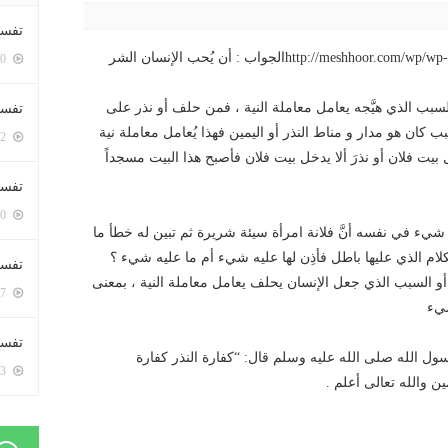
تفسي
http://meshhoor.com/wp/wp-content/uploads/2016/10/AUD-20161014-WA0004.mp3الجواب : أن يُحب الإنسان الشر
5400 زيارة
َ السبب الذي هيَّجه يعامل معاملة النية ، فمن حلف أو نذر على
تفسي
بب كان هو مدار و مناط النذر أو اليمين فهذا يُعامل معاملة نية
5162 زيارة
ل بيت فلان أو نذرَ ألا يدخل بيت فلان فأصبح هذا البيت مسجداً
تفسير
5180 زيارة
ع شيء في نفسه أنَّ فلانة امرأة سيئة شريرة ثم تبين له خطأ ما
لكلام الذي عليها باطل فأذِن لها عليه شيء أم ما عليه شيء ؟
تفسير
أو السبب الذي جعل الإنسان يحلف يعامل معاملة النية ، بمعنى
5067 زيارة
شيء
تفسير 
 الله صلى الله عليه وسلم قال: “كفارة النذر كفارة
5183 زيارة
ين والله تعالى أعلم .