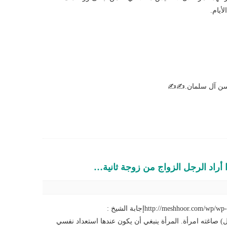
أيام.
حسن آل سلمان.✍✍
أراد الرجل الزواج من زوجة ثانية…
http://meshhoor.إجابة الشيخ :
ال) صاغته امرأة. المرأة ينبغي أن يكون عندها استعداد نفسي