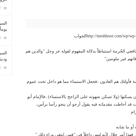
212077 زيارة
السؤ
يوماً
http://meshhoor.com/الجواب:
137218 زيارة
شافعي الحُرمة استنباطاً بدلالة المفهوم لقوله عز وجل “والذين هم
السؤا
انهم غير ملومين”
ودني
117338 زيارة
مة فأولئك هم العادون ،فجعل الاستمناء مما هو داخل تحت عموم
ن يسكنها (ولا تسكن شهوته على الراجح بالاستمناء) ،فالإمام أبو
نت قد أحاطت مقدماته فيه يقول أرجو أن ينجو رأسا برأس،
ام
 أو ما شابه
ر فهذا أمر حلال لأنه ليس داخلاً في “فمن ابتغى وراء ذلك ”