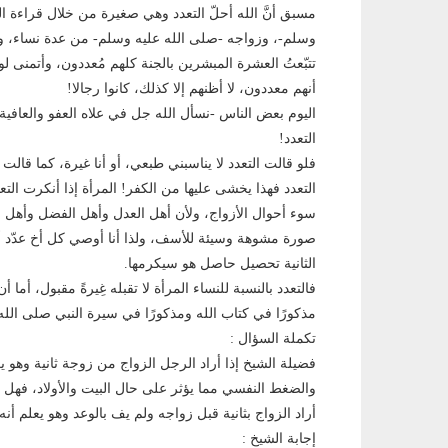
مسبق أنَّ الله أحلّ التعدد وهي صغيرة من خلال قراءة 
وسلم-، وزواجه -صلى الله عليه وسلم- من عدة نساء، وز
تتبّعتُ العشرة المبشرين بالجنة كلهم مُعددون، وأتمنى لو أ
أنهم معددون، لا أظنهم إلا كذلك، كانوا رجالا!
اليوم بعض الناس -نسأل الله جل في علاه العفو والعافية
التعدد!
فلو قالت التعدد لا يناسبني طبعي، أو أنا غيرة، كما قالت 
التعدد فهذا يخشى عليها من الكفر! المرأة إذا أنكرت التع
سوء أحوال الأزواج، ولأن أهل العدل وأهل الفضل وأهل العل
صورة مشوهة وسيئة للأسف، ولذا أنا أوصي كل أخ عدّد أن ي
الثانية تحصيل حاصل هو سيكرمها.
فالتعدد بالنسبة للنساء المرأة لا تقبله غِيرةً مقبول، أما 
مذكورًا في كتاب الله ومذكورًا في سيرة النبي صلى الله
تكملة السؤال :
فضيلة الشيخ إذا أراد الرجل الزواج من زوجة ثانية وهو 
والضغط النفسي مما يؤثر على حال البيت والأولاد، فهل ي
أراد الزواج بثانية قبل زواجه ولم يف بالوعد وهو يعلم أنه 
إجابة الشيخ :