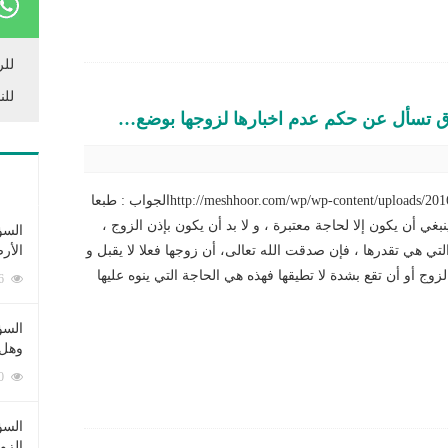
للر
للن
ق تسأل عن حكم عدم اخبارها لزوجها بوضع…
http://meshhoor.com/wp/wp-content/uploads/2016/12/WhatsApp-Audio-2016-12-14-at-7.39.04-AM.mp3الجواب : طبعا
غي أن يكون إلا لحاجة معتبرة ، و لا بد أن يكون بإذن الزوج ،
السؤ
تي هي تقدرها ، فإن صدقت الله تعالى، أن زوجها فعلا لا يقبل و
الأر
زوج أو أن تقع بشدة لا تطيقها فهذه هي الحاجة التي ينوه عليها
253376 زيارة
السؤ
وهل 
222590 زيارة
السؤ
الزو