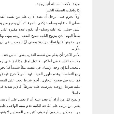
صيغة الأخت السائلة أنها زوجة.
إذا وافقت الصيغة الخبر:
أولاً: يحرم على الرجل أن يعدد إلا إن علم من نفسه القد
-صلى الله عليه وسلم-: (كفى بالمرء اثماً أن يضيع من ي
النبي -صلى الله عليه وسلم- أن يكون عنده مقدرة على ا
طبعاً اليوم الذي يتزوج الثانية تصبح النفقة أربعة بيوت 
من حقوقها فإنها تطلب زيادة؛ بمعنى أنَّ المعدد ينبغي أن 
الأول.
الأمر الآخر: أن يعلم من نفسه العدل، بعض الناس عنده عا
ولا يضع الأشياء في أماكنها، فنقول لمثل هذا ابق على 
بالتعدد، أما إن وجد الإنسان في نفسه ميلاً شديداً فلا يج
ومع التماسك وعدم ظهور الحيف فهذا أمر لا حرج فيه (وأ
كما ثبت في صحيح البخاري، أحق شرط يجب على المسلم أن 
عليه شرط -زوجته شرطت عليه شرطاً- فالإثم شديد في عد
حاصلاً.
وأنصح كل من أراد أن يعدد عليه أن لا يعمل على أن يبني بيت
يعني من ترتب على نكاحه الثانية هدم بيته، الواجب عليه 
من المعددين يضيعون أولادهم، كثير من المعددين لا يتقو