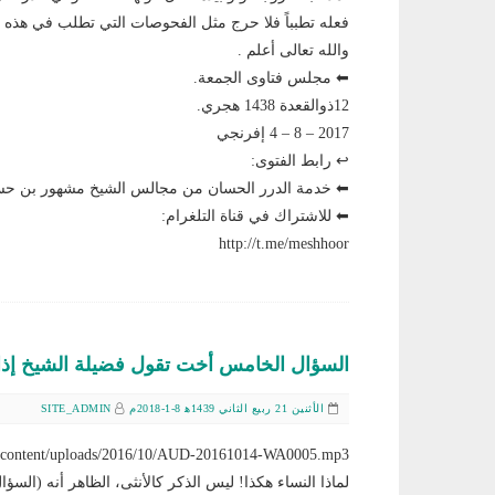
فعله تطبباً فلا حرج مثل الفحوصات التي تطلب في هذه ال
والله تعالى أعلم .
⬅ مجلس فتاوى الجمعة.
12ذوالقعدة 1438 هجري.
2017 – 8 – 4 إفرنجي
↩ رابط الفتوى:
⬅ خدمة الدرر الحسان من مجالس الشيخ مشهور بن 
⬅ للاشتراك في قناة التلغرام:
http://t.me/meshhoor
السؤال الخامس أخت تقول فضيلة الشيخ إذا 
الأثنين 21 ربيع الثاني 1439ﻫ 8-1-2018م
SITE_ADMIN
com/wp/wp-content/uploads/2016/10/AUD-20161014-WA0005.mp3
لماذا النساء هكذا! ليس الذكر كالأنثى، الظاهر أنه (السؤ