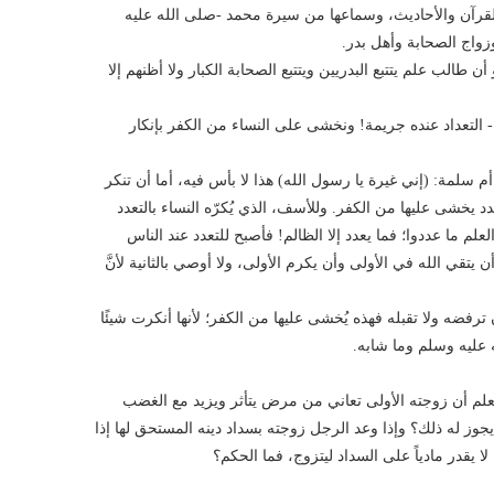
القرآن والأحاديث، وسماعها من سيرة محمد -صلى الله عليه
واج الصحابة وأهل بدر.
ن طالب علم يتتبع البدريين ويتتبع الصحابة الكبار ولا أظنهم إلا
- التعداد عنده جريمة! ونخشى على النساء من الكفر بإنكار
أم سلمة: (إني غيرة يا رسول الله) هذا لا بأس فيه، أما أن تنكر
دد يخشى عليها من الكفر. وللأسف، الذي يُكرّه النساء بالتعدد
م ما عددوا؛ فما يعدد إلا الظالم! فأصبح للتعدد عند الناس
تقي الله في الأولى وأن يكرم الأولى، ولا أوصي بالثانية لأنَّ
أن ترفضه ولا تقبله فهذه يُخشى عليها من الكفر؛ لأنها أنكرت شيئًا
 عليه وسلم وما شابه.
يعلم أن زوجته الأولى تعاني من مرض يتأثر ويزيد مع الغضب
جوز له ذلك؟ وإذا وعد الرجل زوجته بسداد دينه المستحق لها إذا
لا يقدر مادياً على السداد ليتزوج، فما الحكم؟