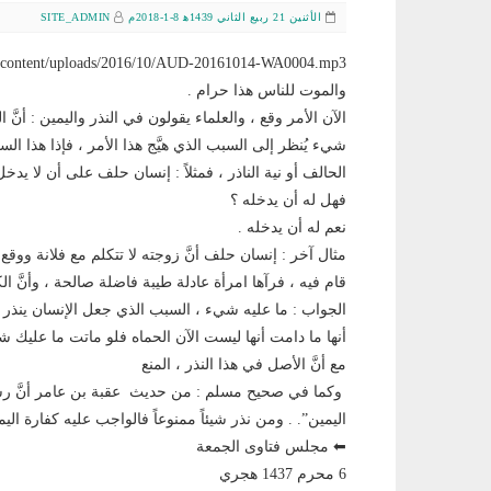
الأثنين 21 ربيع الثاني 1439ﻫ 8-1-2018م
SITE_ADMIN
والموت للناس هذا حرام .
الآن الأمر وقع ، والعلماء يقولون في النذر واليمين : أنّ
شيء يُنظر إلى السبب الذي هيَّج هذا الأمر ، فإذا هذا الس
الحالف أو نية الناذر ، فمثلاً : إنسان حلف على أن لا يدخ
فهل له أن يدخله ؟
نعم له أن يدخله .
مثال آخر : إنسان حلف أنَّ زوجته لا تتكلم مع فلانة ووق
قام فيه ، فرآها امرأة عادلة طيبة فاضلة صالحة ، وأنَّ ا
الجواب : ما عليه شيء ، السبب الذي جعل الإنسان ينذر 
أنها ما دامت أنها ليست الآن الحماه فلو ماتت ما عليك 
مع أنَّ الأصل في هذا النذر ، المنع
وكما في صحيح مسلم : من حديث عقبة بن عامر أنَّ رسول
اليمين”. . ومن نذر شيئاً ممنوعاً فالواجب عليه كفارة اليم
⬅ مجلس فتاوى الجمعة
6 محرم 1437 هجري