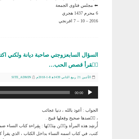
⬅ مجلس فتاوى الجمعة
6 محرم 1437 هجري
2016 – 10 – 7 افرنجي
السؤال السابعزوجتي صاحبة ديانة ولكني اك
تٙقرأ قصص الحب…
الأثنين 21 ربيع الثاني 1439ﻫ 8-1-2018م
SITE_ADMIN
مشغل
00:00
الصوت
الجواب : أعوذ بالله ، دنيا عجائب
، قٙصدها صحيح وفِعلها قبيح .
أُرشِد هذه المرأة ومٙن مِثلٙها : بِقِراءة كتاب النساء ضم
كتب، في كتاب اسمه النساء بداخل الكتاب ، الذي يقرأ 