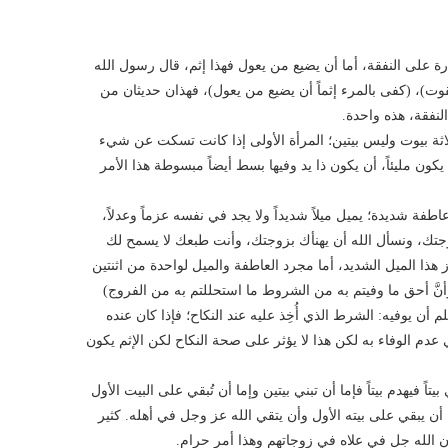
رة على النفقة، أما أن يضيع من يعول فهذا إثم، قال رسول الله
قوت)، (كفى بالمرء إثماً أن يضيع من يعول)، فهذان حديثان من
لنفقة، هذه واحدة.
وثلاثة بيوت وليس بيتين؛ المرأة الأولى إذا كانت تسكت عن شيء
يكون مليئاً، أن يكون ذا يد وفيها بسط أيضاً مبسوطة هذا الأمر
طفة شديدة؛ يميل ميلاً شديداً ولا يجد في نفسه عزماً وعدلاً،
زوجتك، ونسأل الله أن يهنأك بزوجتك، وأنت طبعك لا يسمح لك
وز هذا الميل الشديد، أما مجرد العاطفة والميل لواحدة من اثنتين
نَّ أحق ما وفيتم به من الشروط ما استحللتم به من الفروج)
يوفيه: الشرط الذي أُخِذ عليه عند النكاح؛ فإذا كان عنده
م الوفاء به لكن هذا لا يؤثر على صحة النكاح لكن الإثم يكون
اً فيهدم بيتاً فإما أن تبني بيتين وإما أن تُبقي على البيت الأول
أن يبقي على بيته الأول وأن يتقي الله عز وجل في أهله. كثير
ن الله جل في علاه في زوجاتهم وهذا أمر حرام.