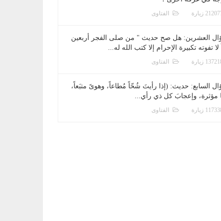
الفتاوى
ال العشرين: هل صح حديث " من صلى الفجر أربعين
 لا تفوته تكبيرة الإحرام إلا كتب الله له...
الفتاوى
ل السابع: حديث: (إذا رأيتَ شُحّاً مُطاعاً، وهوىً متبَعاً،
ا مؤثرة، وإعجابَ كل ذي رأي...
الفتاوى