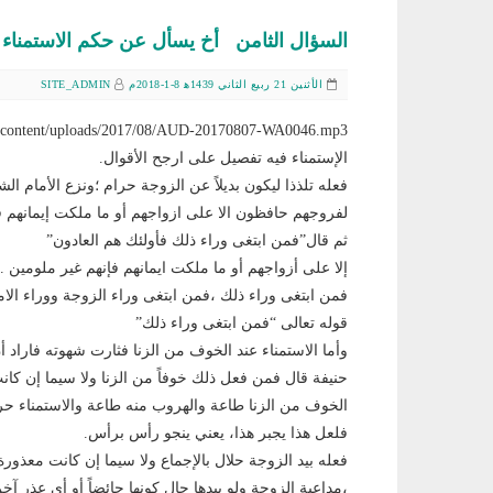
السؤال الثامن أخ يسأل عن حكم الاستمناء
الأثنين 21 ربيع الثاني 1439ﻫ 8-1-2018م
SITE_ADMIN
wp/wp-content/uploads/2017/08/AUD-20170807-WA0046.mp3
الإستمناء فيه تفصيل على ارجح الأقوال.
فعله تلذذا ليكون بديلاً عن الزوجة حرام ؛ونزع الأمام ال
لفروجهم حافظون الا على ازواجهم أو ما ملكت إيمانهم ف
ثم قال”فمن ابتغى وراء ذلك فأولئك هم العادون”
إلا على أزواجهم أو ما ملكت ايمانهم فإنهم غير ملومين .
فمن ابتغى وراء ذلك ،فمن ابتغى وراء الزوجة ووراء الا
قوله تعالى “فمن ابتغى وراء ذلك”
وأما الاستمناء عند الخوف من الزنا فثارت شهوته فاراد أ
حنيفة قال فمن فعل ذلك خوفاً من الزنا ولا سيما إن كا
الخوف من الزنا طاعة والهروب منه طاعة والاستمناء حر
فلعل هذا يجبر هذا، يعني ينجو رأس برأس.
فعله بيد الزوجة حلال بالإجماع ولا سيما إن كانت معذورة
،مداعبة الزوجة ولو بيدها حال كونها حائضاً أو أي عذر آخ