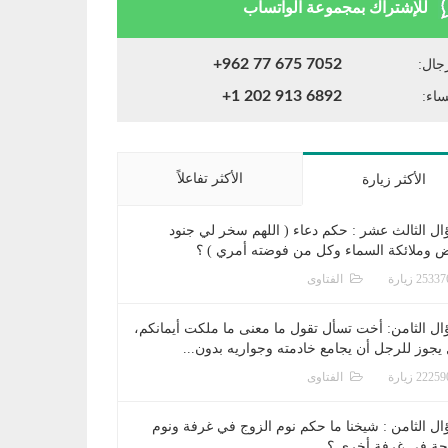
للإشتراك بمجموعة الواتساب
+962 77 675 7052
جال:
+1 202 913 6892
ساء:
الأكثر تفاعلاً
الأكثر زيارة
ال الثالث عشر : حكم دعاء ( اللهم سخر لي جنود
ض وملائكة السماء وكل من فوضته أمري ) ؟
الفتاوى
ال الثامن: أخت تسأل تقول ما معنى ما ملكت أيمانكم،
يجوز للرجل أن يجامع خادمته وجواريه بدون...
الفتاوى
ال الثامن : شيخنا ما حكم نوم الزوج في غرفة ونوم
جة في غرفة أخرى ؟