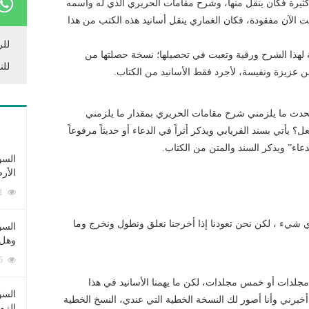
ب كثيرة فكان ينقل منها، وشرح مقامات الحريري الذي له واسمه
ت الآن مفقودة، فكان الغماري ينقل أسانيد هذه الكتب من هذا
للر
هذا الشرح ورقية وتعبت في تحصيلها؛ نسخة حصلتها من
للن
 عزيزة ونفيسة، لأجرد فقط الأسانيد من الكتاب.
حدث ما يلزمني شرح مقامات الحريري بمقدار ما يلزمني
 يأتي بسند الفريابي ويذكر أثراً في الدعاء أو حديثاً مرفوعاً
عاء” ويذكر السند والمتن من الكتاب.
السؤ
الأر
253381 زيارة
يء ، لكن نحن تعودنا إذا أخرجنا نعلق ونطول ونخرج وما
السؤ
وهل 
222615 زيارة
جلدات أو خمس مجلدات، لكن ما يهمنا الأسانيد في هذا
السؤ
 أخبرني وأنا أصور لك النسخة الخطية التي عندي، النسخ الخطية
الزو