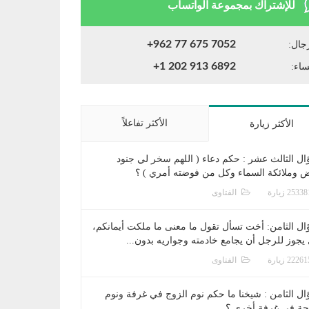
للإشتراك بمجموعة الواتساب
+962 77 675 7052
جال:
+1 202 913 6892
ساء:
الأكثر تفاعلاً
الأكثر زيارة
ال الثالث عشر : حكم دعاء ( اللهم سخر لي جنود
ض وملائكة السماء وكل من فوضته أمري ) ؟
الفتاوى
ال الثامن: أخت تسأل تقول ما معنى ما ملكت أيمانكم،
يجوز للرجل أن يجامع خادمته وجواريه بدون...
الفتاوى
ال الثامن : شيخنا ما حكم نوم الزوج في غرفة ونوم
جة في غرفة أخرى ؟