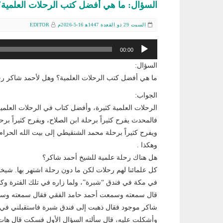
السؤال: ما هي أفضل كتب الرحلات العلمية
السبت 29 ذو القعدة 1447ﻫ 16-5-2026م
EDITOR
مشغل
00:00
الصوت
السؤال:
ما هي أفضل كتب الرحلات العلمية؟ وهل لأحمد شاكر ر
الجواب:
الرحلات العلمية كثيرة، وأفضل كتاب في الرحلات العلمي
فالمحدث يفرح كثيراً برحلة ابن الصلاح، ويفرح كثيراً بر
ويفرح كثيراً برحلة محمد الشنقيطي إلى بيت الله الحر
وهكذا .
هل هناك رحلة علمية للشيخ أحمد شاكر؟
كل علمائنا لهم رحلات لكن ما دون رحلة اشتهر بها. شيخن
في مكة في فندق “شبرة”، ولما زاره في تلك الفترة وكا
قال سمعته وسمعت أحمد حامد الفقي فقال سمعته وسمع
شاكر موجود فقال ذهبت إلى فندق شبرة فاستقبلني في 
وأشكلت عليه، قال سألته السؤال الأول فسكت قال هات 