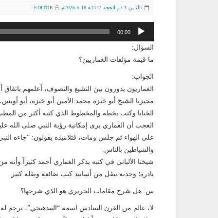
الأثنين 1 ذو الحجة 1447ﻫ 18-5-2026م
EDITOR
مشغل
00:00
الصوت
السؤال:
ما قيمة مؤلفات الغماريين؟
الجواب:
الغماريون يدورون بين التشيع والتصوف، أعلمهم باتفاق أ
مجيزنا الشيخ أبو خبزة محمد الأمين أبو خبزة، أبو أويس
الخبايا وكتب بخطه والمخطوط الذي كتبه أكثر من المطبو
العجب أن الغماري يرى إمكانية رؤية النبي صلى الله عل
على الهواء ثم جلس ومات، فتلاميذه يقولون: “جاءه النب
والشياطين بالناس.
شيخنا الألباني في كتبه يذكر الغماري أحمد كثيراً وأنه 
نادرة؛ وجدته ينقل من أسانيد كتب ضائعة ونقله كثير.
س: هل شرح مقامات الحريري هو الذي شرحها؟
لا، عالم من القرن السادس اسمه “البندهيجي”، ترجم له 