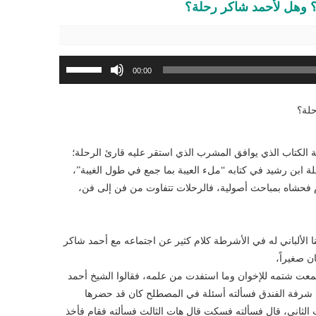
؟ وهل لأحمد شاكر رحلة؟
استخدم
00:00
مفاتيح
الأسهم
حلة؟
أعلى/
أسفل
لزيادة
ة الكتاب الذي يوافق المشرب الذي استقر عليه قارئ الرحلة؛
أو
حلة ابن رشيد في كتابه “ملء العيبة بما جمع في طول الغيبة”،
خفض
ام فحشاه بمباحث أصولية، فالرحلات تتفاوت من فن إلى فن،
مستوى
الصوت.
ا الألباني له في الأشرطة كلام كثير عن اجتماعه مع أحمد شاكر
ن صغيراً،
ت شتمه للإخوان وما استفدت من علمه، فقالوا الشيخ أحمد
شرفة الفندق فسألته أسئلة في المصطلح كان قد حضرها
الثاني، قال فسألته فسكت قال هات الثالث فسألته فقام فأخذ