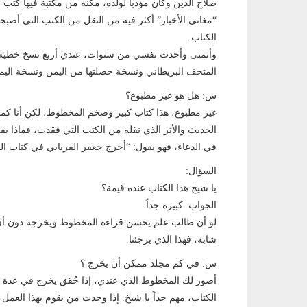
صلاح الدين وكان مؤدباً لولده، مكّنه من مكتبة فيها كت
“مغاني الأخبار” أكثر فيه من النقل من الكتب التي أصبح
الكتاب.
وأتمنى وأحدث نفسي من سنوات، عندي أربع نسخ خطية ل
المتحف البريطاني ونسخة حصلتها من اليمن ونسخة اليمن
س: هل هو غير مطبوع؟
غير مطبوع، هذا كتاب كبير وضخم المخطوط، لكن أنا كم
الحديث والأثر الذي نقله من الكتب التي فقدت، فماذا يفعل؟
في الدعاء، فهو يقول: “أخرج جعفر الفريابي في كتاب الد
السؤال:
يا شيخ هذا الكتاب عنده قيمة؟
الجواب: كبيرة جداً.
لو أن طالب علم يحسن قراءة المخطوط ويخرجه دون أي ش
شابه، فهذا الذي يرجئنا.
س: في كم مجلد ممكن أن يخرج ؟
أصور لك المخطوط الذي عندي، إذا حُقق يخرج في عدة م
الكتاب، مهم جداً يا شيخ. إذا وجدت من يقوم بهذا العمل