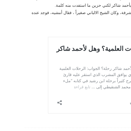
 بأحمد شاكر لكني حزين ما استفدت منه كلمة.
فة، وكان الشيخ الالباني صغيراً ، فقال أمشيه، فوجد عنده