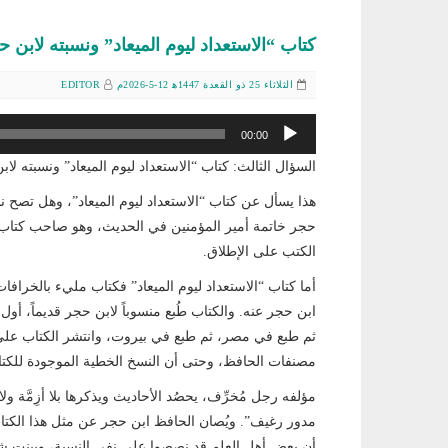
كتاب “الاستعداد ليوم الميعاد” ونسبته لابن 
الثلاثاء 25 ذو القعدة 1447ﻫ 12-5-2026م
EDITOR
مشغل
00:00
الصوت
السؤال الثالث: كتاب “الاستعداد ليوم الميعاد” ونسبته لا
هذا يسأل عن كتاب “الاستعداد ليوم الميعاد”، وهل تصح 
حجر خاتمة أمير المؤمنين في الحديث، وهو صاحب كتاب”
الكتب على الإطلاق.
أما كتاب “الاستعداد ليوم الميعاد” فكتاب مليء بالخرافات
ثم طبع في مصر، ثم طبع في بيروت، وانتشر الكتاب على 
مصنفات الحافظ، وحتى أن النسخ الخطية الموجودة للكتاب 
مؤلفه رجل مُخرِّف، يحصُد الأحاديث ويذكرها بلا أزِمَّة
مدور رغيف”. ويُصان الحافظ ابن حجر عن مثل هذا الكتا
أن بعض أهل العلم قد نصصوا على نفي النسبة، وبينت شيئاً