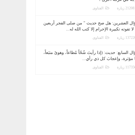
الفتاوى
ال العشرين: هل صح حديث " من صلى الفجر أربعين
 لا تفوته تكبيرة الإحرام إلا كتب الله له...
الفتاوى
ل السابع: حديث: (إذا رأيتَ شُحّاً مُطاعاً، وهوىً متبَعاً،
ا مؤثرة، وإعجابَ كل ذي رأي...
الفتاوى