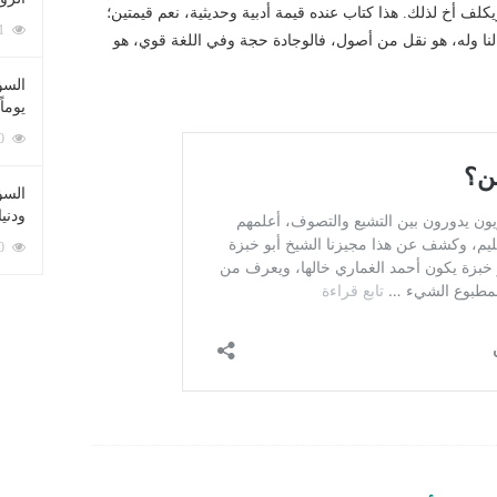
 نسخاً ورقية ويكلف أخ لذلك. هذا كتاب عنده قيمة أدبية وحديثية، نعم قيمتين؛
212081 زيارة
 وله، هو نقل من أصول، فالوجادة حجة وفي اللغة قوي، هو
السؤ
يوماً
137220 زيارة
السؤا
ودني
117350 زيارة