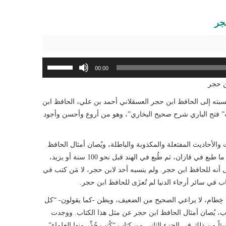
حجر
استخدم
00:00
مفاتيح
بن حجر
الأسهم
أعلى/
نسبته إلى الحافظ ابن حجر العسقلاني أحمد بن علي، الحافظ ابن
أسفل
 فتح الباري شرح صحيح البخاري”، وهو من أروع وأحسن وأجود
لزيادة
أو
 والأحاديث المفتعلة والمكذوبة والباطلة، ويُصان أمثال الحافظ
خفض
ابن حجر عنه. والكتاب طُبع منسوباً لابن حجر قديماً، أول ما طبع في قازان، ثم طُبع في الهند قبل نحو 100 سنة أو يزيد،
مستوى
أنه للحافظ ابن حجر. ولم ينسبه أحد لابن حجر، لا مَن كتب في
الصوت.
في سائر أرجاء الدنيا لم تُعزَى للحافظ ابن حجر.
 ولا خِطام، لا يراعي الصحيح من الضعيف، ويظن -كما يقولون- “كل
ب، يُصان أمثال الحافظ ابن حجر عن مثل هذا الكتاب. ووجدت
 من ذلك في الجزء الثاني من كتاب “كُتب حُذِّر منها العلماء”.