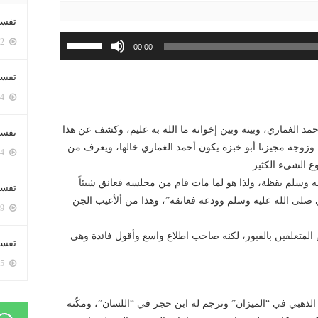
تفسي
استخدم
5402 زيارة
00:00
مفاتيح
الأسهم
تفسي
أعلى/
5164 زيارة
أسفل
لزيادة
حمد الغماري، وبينه وبين إخوانه ما الله به عليم، وكشف عن هذا
تفسير
أو
، وزوجة مجيزنا أبو خبزة يكون أحمد الغماري خالها، ويعرف من
5184 زيارة
خفض
ع الشيء الكثير.
مستوى
يه وسلم يقظة، ولذا هو لما مات قام من مجلسه فعانق شيئاً
تفسير
الصوت.
ي صلى الله عليه وسلم وودعه فعانقه”، وهذا من ألأعيب الجن
5069 زيارة
من المتعلقين بالقبور، لكنه صاحب اطلاع واسع وأقول فائدة وهي
تفسير 
5185 زيارة
الذهبي في “الميزان” وترجم له ابن حجر في “اللسان”، ومكّنه