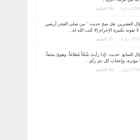
الفتاوى
ال العشرين: هل صح حديث " من صلى الفجر أربعين
 لا تفوته تكبيرة الإحرام إلا كتب الله له...
الفتاوى
ل السابع: حديث: (إذا رأيتَ شُحّاً مُطاعاً، وهوىً متبَعاً،
ا مؤثرة، وإعجابَ كل ذي رأي...
الفتاوى