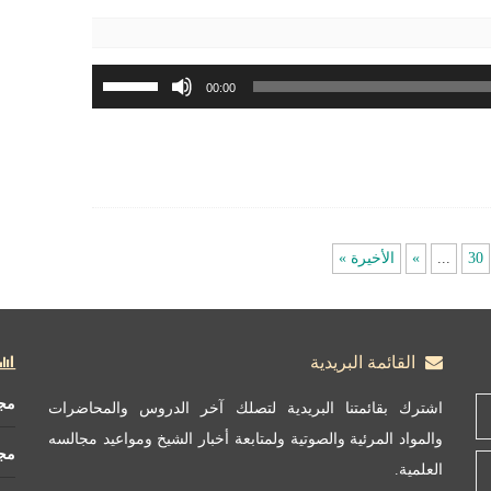
مستوى
الصوت.
استخدم
00:00
مفاتيح
الأسهم
أعلى/
أسفل
لزيادة
أو
30
...
»
الأخيرة »
خفض
مستوى
الصوت.
القائمة البريدية
مج
اشترك بقائمتنا البريدية لتصلك آخر الدروس والمحاضرات
والمواد المرئية والصوتية ولمتابعة أخبار الشيخ ومواعيد مجالسه
مج
العلمية.