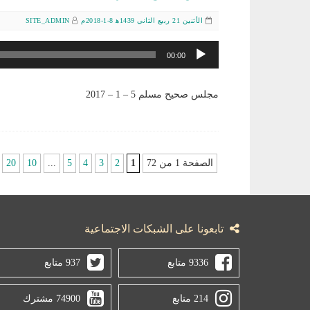
الأثنين 21 ربيع الثاني 1439ﻫ 8-1-2018م
SITE_ADMIN
مشغل
00:00
الصوت
مجلس صحيح مسلم 5 – 1 – 2017
الصفحة 1 من 72
1
2
3
4
5
...
10
20
تابعونا على الشبكات الاجتماعية
9336 متابع
937 متابع
214 متابع
74900 مشترك