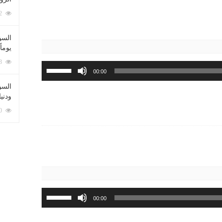
لزيادة
أو
212062 زيارة
خفض
السؤ
مستوى
يوماً
الصوت.
137193 زيارة
استخدم
00:00
مفاتيح
السؤا
الأسهم
ودني
أعلى/
117310 زيارة
أسفل
لزيادة
أو
خفض
مستوى
الصوت.
استخدم
00:00
مفاتيح
الأسهم