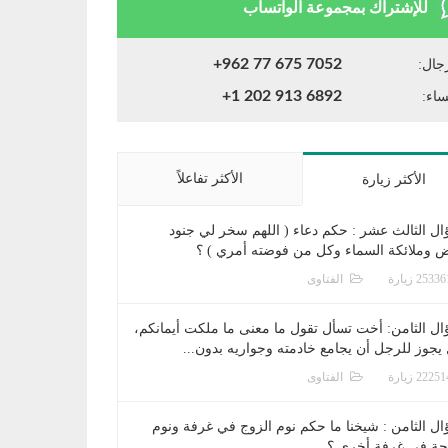
للإشتراك بمجموعة الواتساب
+962 77 675 7052
جال:
+1 202 913 6892
ساء:
الأكثر تفاعلاً
الأكثر زيارة
ال الثالث عشر : حكم دعاء ( اللهم سخر لي جنود
ض وملائكة السماء وكل من فوضته أمري ) ؟
الفتاوى
ال الثامن: أخت تسأل تقول ما معنى ما ملكت أيمانكم،
يجوز للرجل أن يجامع خادمته وجواريه بدون...
الفتاوى
ال الثامن : شيخنا ما حكم نوم الزوج في غرفة ونوم
جة في غرفة أخرى ؟