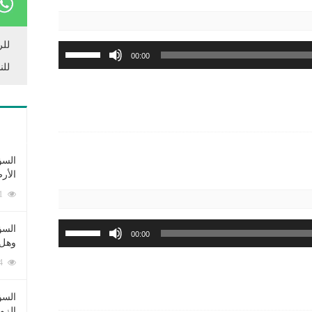
مستوى
الصوت.
للر
استخدم
00:00
مفاتيح
للن
الأسهم
أعلى/
أسفل
لزيادة
أو
السؤ
خفض
الأر
مستوى
253361 زيارة
الصوت.
استخدم
السؤ
00:00
وهل 
مفاتيح
الأسهم
222514 زيارة
أعلى/
أسفل
السؤ
الزو