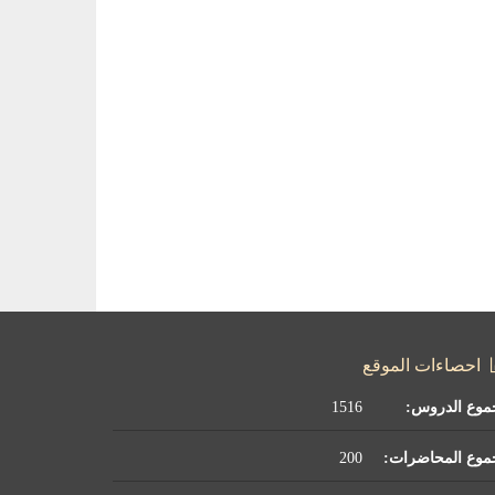
احصاءات الموقع
موع الدروس:
1516
موع المحاضرات:
200