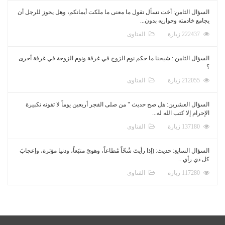
السؤال الثامن: أخت تسأل تقول ما معنى ما ملكت أيمانكم، وهل يجوز للرجل أن
يجامع خادمته وجواريه بدون...
222437 زيارة
الفتاوى
السؤال الثامن : شيخنا ما حكم نوم الزوج في غرفة ونوم الزوجة في غرفة أخرى
؟
212055 زيارة
الفتاوى
السؤال العشرين: هل صح حديث " من صلى الفجر أربعين يوماً لا تفوته تكبيرة
الإحرام إلا كتب الله له...
137180 زيارة
الفتاوى
السؤال السابع: حديث: (إذا رأيتَ شُحّاً مُطاعاً، وهوىً متبَعاً، ودنيا مؤثرة، وإعجابَ
كل ذي رأي...
117280 زيارة
الفتاوى