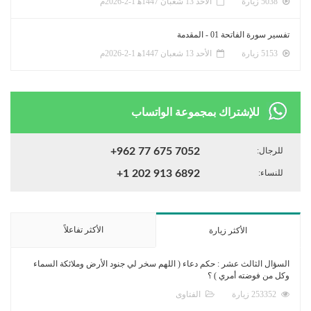
5038 زيارة
الأحد 13 شعبان 1447ﻫ 1-2-2026م
تفسير سورة الفاتحة 01 - المقدمة
5153 زيارة
الأحد 13 شعبان 1447ﻫ 1-2-2026م
للإشتراك بمجموعة الواتساب
للرجال:
+962 77 675 7052
للنساء:
+1 202 913 6892
الأكثر تفاعلاً
الأكثر زيارة
السؤال الثالث عشر : حكم دعاء ( اللهم سخر لي جنود الأرض وملائكة السماء
وكل من فوضته أمري ) ؟
253352 زيارة
الفتاوى