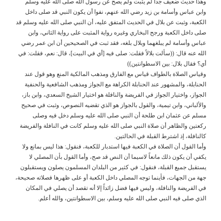
وهذا حديث ضعيف جداً لم يثبت ولم يصح عن رسول الله صلى الله عليه وسلم
وابن عباس وأسامة بن زيد رضي الله عنهم، نفوا أن يكون النبي قد صلى داخل
الكعبة، وثبت عن بلال في الحديث المتفق عليه، أن النبي صلى الله عليه وسلم قد
صلى داخل الكعبة ورجح البخاري وغيره رواية المثبت على رواية الثاني، وابن
عباس وأسامة لم يبلغهما وبلال بلغه، فقد ثبت في الصحيحين أن ابن عمر رضي
الله عنه قال: ((سألت بلالاً فقلت: صلى فيه [أي في البيت]، قال: نعم، فقلت: في
أي؟ فقال بلال: بين الاسطوانتين))
وقياس الصلاة بالطواف قياس مع الفارق ومذهب المالكية المنع وهو قول عند
الحنابلة، والمشهور عند الحنابلة الكراهة مع الجواز ومذهب الشافعية والحنفية
الجواز، واختيار الجواز في الفريضة والنافلة هو اختيار الشيخ السعدي، وابن باز،
والألباني، وابن تيمية، والقول بالجواز هو الذي تقضيه النصوص، وثبت في صحيح
مسلم عن عثمان ابن طلحة أن النبي صلى الله عليه وسلم دخل فيه وصلى
ركعتين والظاهر أن صلاة النبي صلى الله عليه وسلم كانت في النافلة والفريضة
كالنافلة، إذ اشترط القبلة في الحالتين.
وأما القول أن الصلاة في الكعبة فيها استدبار للكعبة، فنقول: هذا ليس بمانع ولا
يكفي أن يكون ذلك مانعاً لاسيما أن النص قد صح، وأما القول بأن المصلي لا
يستقبل جميع القبلة، فنقول: في كثير من البلدان المسلمون يصلون ويستقبلون
جهة من الجهات، فأينما توجه المصلي داخل الكعبة أو على ظهرها فصلاته صحيحة،
في الفريضة والنافلة، وليس فيها فضل زائداً إلا أنه تقصد أن يصلي في المكان
الذي صلى فيه النبي صلى الله عليه وسلم، بين الاسطوانتين، والله أعلم.