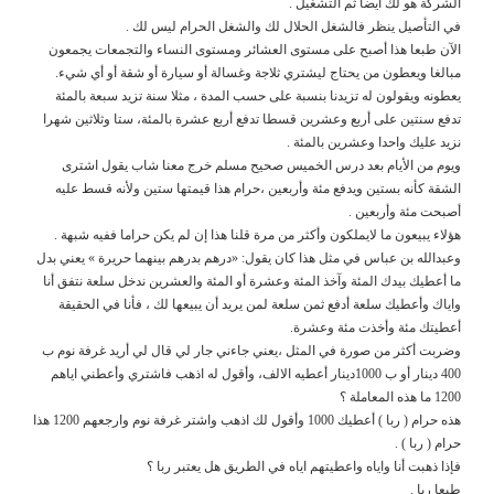
الشركة هو لك أيضا ثم التشغيل .
في التأصيل ينظر فالشغل الحلال لك والشغل الحرام ليس لك .
الآن طبعا هذا أصبح على مستوى العشائر ومستوى النساء والتجمعات يجمعون
مبالغا ويعطون من يحتاج ليشتري ثلاجة وغسالة أو سيارة أو شقة أو أي شيء.
يعطونه ويقولون له تزيدنا بنسبة على حسب المدة ، مثلا سنة تزيد سبعة بالمئة
تدفع سنتين على أربع وعشرين قسطا تدفع أربع عشرة بالمئة، ستا وثلاثين شهرا
نزيد عليك واحدا وعشرين بالمئة .
ويوم من الأيام بعد درس الخميس صحيح مسلم خرج معنا شاب يقول اشترى
الشقة كأنه بستين ويدفع مئة وأربعين ،حرام هذا قيمتها ستين ولأنه قسط عليه
أصبحت مئة وأربعين .
هؤلاء يبيعون ما لايملكون وأكثر من مرة قلنا هذا إن لم يكن حراما ففيه شبهة .
وعبدالله بن عباس في مثل هذا كان يقول: «درهم بدرهم بينهما حريرة » يعني بدل
ما أعطيك بيدك المئة وآخذ المئة وعشرة أو المئة والعشرين ندخل سلعة نتفق أنا
واياك وأعطيك سلعة أدفع ثمن سلعة لمن يريد أن يبيعها لك ، فأنا في الحقيقة
أعطيتك مئة وأخذت مئة وعشرة.
وضربت أكثر من صورة في المثل ،يعني جاءني جار لي قال لي أريد غرفة نوم ب
400 دينار أو ب 1000دينار أعطيه الالف، وأقول له اذهب فاشتري وأعطني اياهم
1200 ما هذه المعاملة ؟
هذه حرام ( ربا ) أعطيك 1000 وأقول لك اذهب واشتر غرفة نوم وارجعهم 1200 هذا
حرام ( ربا ) .
فإذا ذهبت أنا واياه واعطيتهم اياه في الطريق هل يعتبر ربا ؟
طبعا ربا .