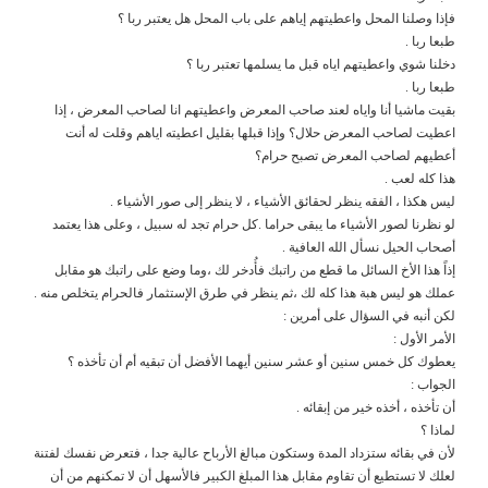
فإذا وصلنا المحل واعطيتهم إياهم على باب المحل هل يعتبر ربا ؟
طبعا ربا .
دخلنا شوي واعطيتهم اياه قبل ما يسلمها تعتبر ربا ؟
طبعا ربا .
بقيت ماشيا أنا واياه لعند صاحب المعرض واعطيتهم انا لصاحب المعرض ، إذا
اعطيت لصاحب المعرض حلال؟ وإذا قبلها بقليل اعطيته اياهم وقلت له أنت
أعطيهم لصاحب المعرض تصبح حرام؟
هذا كله لعب .
ليس هكذا ، الفقه ينظر لحقائق الأشياء ، لا ينظر إلى صور الأشياء .
لو نظرنا لصور الأشياء ما يبقى حراما .كل حرام تجد له سبيل ، وعلى هذا يعتمد
أصحاب الحيل نسأل الله العافية .
إذاً هذا الأخ السائل ما قطع من راتبك فأُدخر لك ،وما وضع على راتبك هو مقابل
عملك هو ليس هبة هذا كله لك ،ثم ينظر في طرق الإستثمار فالحرام يتخلص منه .
لكن أنبه في السؤال على أمرين :
الأمر الأول :
يعطوك كل خمس سنين أو عشر سنين أيهما الأفضل أن تبقيه أم أن تأخذه ؟
الجواب :
أن تأخذه ، أخذه خير من إبقائه .
لماذا ؟
لأن في بقائه ستزداد المدة وستكون مبالغ الأرباح عالية جدا ، فتعرض نفسك لفتنة
لعلك لا تستطيع أن تقاوم مقابل هذا المبلغ الكبير فالأسهل أن لا تمكنهم من أن