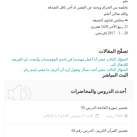
نعم .
تخلصه من الحرام وبحثه عن الفقير له أجر ناقل الصدقة .
والله تعالى أعلم
⬅ مجلس فتاوى الجمعة .
22 ربيع الأخر 1438 هجري .
20 – 1 – 2017 إفرنجي.
تصفّح المقالات
السؤال الثالث عشر أنا أعمل مهندسا في إحدى المؤسسات وأتيحت لي الفرصة
للإنتقال إلى…
السؤال الثالث عشر أخت تسأل وتقول أريد أن أعرف ما معنى إسم رام…
البث المباشر
أحدث الدروس والمحاضرات
تفسير سورة الفاتحة الدرس 05
5380 زيارة
الأحد 13 شعبان 1447ﻫ 1-2-2026م
تفسير القرآن الكريم - الدرس رقم 04