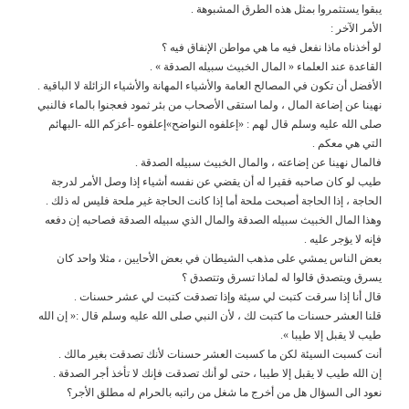
يبقوا يستثمروا بمثل هذه الطرق المشبوهة .
الأمر الآخر :
لو أخذناه ماذا نفعل فيه ما هي مواطن الإنفاق فيه ؟
القاعدة عند العلماء « المال الخبيث سبيله الصدقة » .
الأفضل أن تكون في المصالح العامة والأشياء المهانة والأشياء الزائلة لا الباقية .
نهينا عن إضاعة المال ، ولما استقى الأصحاب من بئر ثمود فعجنوا بالماء فالنبي
صلى الله عليه وسلم قال لهم : «إعلفوه النواضح»إعلفوه -أعزكم الله -البهائم
التي هي معكم .
فالمال نهينا عن إضاعته ، والمال الخبيث سبيله الصدقة .
طيب لو كان صاحبه فقيرا له أن يقضي عن نفسه أشياء إذا وصل الأمر لدرجة
الحاجة ، إذا الحاجة أصبحت ملحة أما إذا كانت الحاجة غير ملحة فليس له ذلك .
وهذا المال الخبيث سبيله الصدقة والمال الذي سبيله الصدقة فصاحبه إن دفعه
فإنه لا يؤجر عليه .
بعض الناس يمشي على مذهب الشيطان في بعض الأحايين ، مثلا واحد كان
يسرق ويتصدق قالوا له لماذا تسرق وتتصدق ؟
قال أنا إذا سرقت كتبت لي سيئة وإذا تصدقت كتبت لي عشر حسنات .
قلنا العشر حسنات ما كتبت لك ، لأن النبي صلى الله عليه وسلم قال :« إن الله
طيب لا يقبل إلا طيبا ».
أنت كسبت السيئة لكن ما كسبت العشر حسنات لأنك تصدقت بغير مالك .
إن الله طيب لا يقبل إلا طيبا ، حتى لو أنك تصدقت فإنك لا تأخذ أجر الصدقة .
نعود الى السؤال هل من أخرج ما شغل من راتبه بالحرام له مطلق الأجر؟