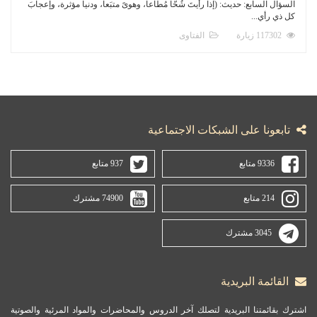
السؤال السابع: حديث: (إذا رأيتَ شُحّاً مُطاعاً، وهوىً متبَعاً، ودنيا مؤثرة، وإعجابَ
كل ذي رأي...
117302 زيارة
الفتاوى
تابعونا على الشبكات الاجتماعية
9336 متابع
937 متابع
214 متابع
74900 مشترك
3045 مشترك
القائمة البريدية
اشترك بقائمتنا البريدية لتصلك آخر الدروس والمحاضرات والمواد المرئية والصوتية