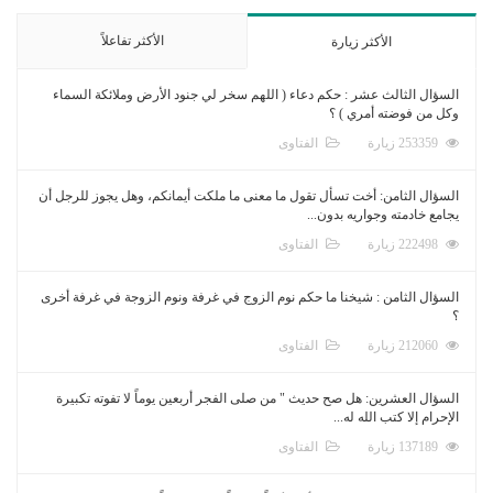
الأكثر تفاعلاً
الأكثر زيارة
السؤال الثالث عشر : حكم دعاء ( اللهم سخر لي جنود الأرض وملائكة السماء
وكل من فوضته أمري ) ؟
253359 زيارة
الفتاوى
السؤال الثامن: أخت تسأل تقول ما معنى ما ملكت أيمانكم، وهل يجوز للرجل أن
يجامع خادمته وجواريه بدون...
222498 زيارة
الفتاوى
السؤال الثامن : شيخنا ما حكم نوم الزوج في غرفة ونوم الزوجة في غرفة أخرى
؟
212060 زيارة
الفتاوى
السؤال العشرين: هل صح حديث " من صلى الفجر أربعين يوماً لا تفوته تكبيرة
الإحرام إلا كتب الله له...
137189 زيارة
الفتاوى