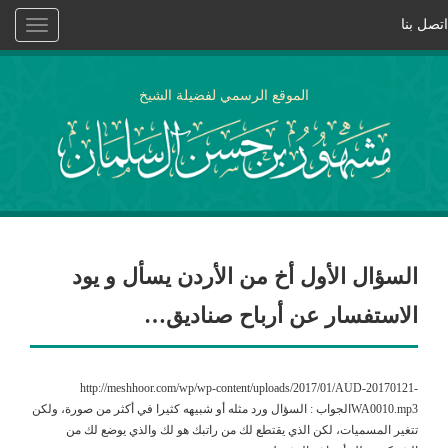
اتصل بنا
Toggle
vigation
الموقع الرسمي لفضيلة الشيخ
السؤال الأول أخ من الأردن يسأل و يود
الاستفسار عن أرباح صناديق…
http://meshhoor.com/wp/wp-content/uploads/2017/01/AUD-20170121-
WA0010.mp3الجواب : السؤال ورد مثله أو شبيهه كثيرا في أكثر من صورة، ولكن
تتغير المسميات، لكن الذي يقتطع لك من راتبك هو لك والذي يوضع لك من