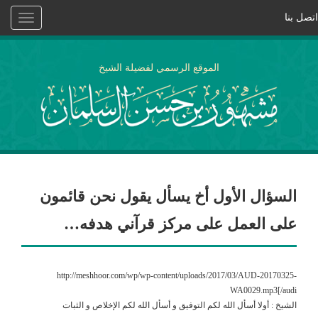
اتصل بنا
Toggle
vigation
الموقع الرسمي لفضيلة الشيخ
السؤال الأول أخ يسأل يقول نحن قائمون
على العمل على مركز قرآني هدفه…
http://meshhoor.com/wp/wp-content/uploads/2017/03/AUD-20170325-
WA0029.mp3[/audi
الشيخ : أولا أسأل الله لكم التوفيق و أسأل الله لكم الإخلاص و الثبات