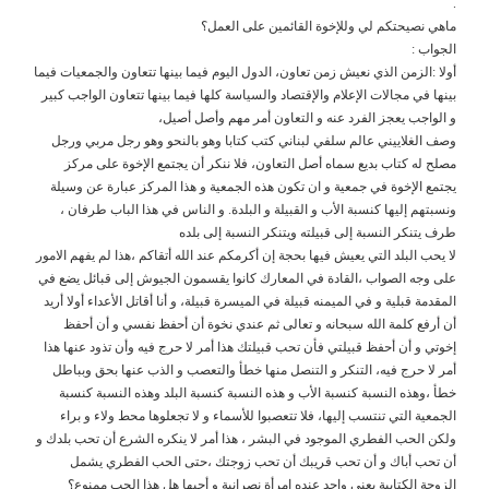
.
ماهي نصيحتكم لي وللإخوة القائمين على العمل؟
الجواب :
أولا :الزمن الذي نعيش زمن تعاون، الدول اليوم فيما بينها تتعاون والجمعيات فيما
بينها في مجالات الإعلام والإقتصاد والسياسة كلها فيما بينها تتعاون الواجب كبير
و الواجب يعجز الفرد عنه و التعاون أمر مهم وأصل أصيل،
وصف الغلاييني عالم سلفي لبناني كتب كتابا وهو بالنحو وهو رجل مربي ورجل
مصلح له كتاب بديع سماه أصل التعاون، فلا ننكر أن يجتمع الإخوة على مركز
يجتمع الإخوة في جمعية و ان تكون هذه الجمعية و هذا المركز عبارة عن وسيلة
ونسبتهم إليها كنسبة الأب و القبيلة و البلدة. و الناس في هذا الباب طرفان ،
طرف يتنكر النسبة إلى قبيلته ويتنكر النسبة إلى بلده
لا يحب البلد التي يعيش فيها بحجة إن أكرمكم عند الله أتقاكم ،هذا لم يفهم الامور
على وجه الصواب ،القادة في المعارك كانوا يقسمون الجيوش إلى قبائل يضع في
المقدمة قبلية و في الميمنه قبيلة في الميسرة قبيلة، و أنا أقاتل الأعداء أولا أريد
أن أرفع كلمة الله سبحانه و تعالى ثم عندي نخوة أن أحفظ نفسي و أن أحفظ
إخوتي و أن أحفظ قبيلتي فأن تحب قبيلتك هذا أمر لا حرج فيه وأن تذود عنها هذا
أمر لا حرج فيه، التنكر و التنصل منها خطأ والتعصب و الذب عنها بحق وبباطل
خطأ ،وهذه النسبة كنسبة الأب و هذه النسبة كنسبة البلد وهذه النسبة كنسبة
الجمعية التي تنتسب إليها، فلا تتعصبوا للأسماء و لا تجعلوها محط ولاء و براء
ولكن الحب الفطري الموجود في البشر ، هذا أمر لا ينكره الشرع أن تحب بلدك و
أن تحب أباك و أن تحب قريبك أن تحب زوجتك ،حتى الحب الفطري يشمل
الزوجة الكتابية يعني واحد عنده إمرأة نصرانية و أحبها هل هذا الحب ممنوع؟