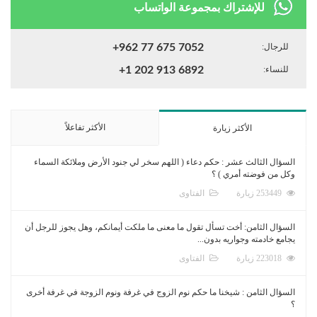
للإشتراك بمجموعة الواتساب
للرجال:
+962 77 675 7052
للنساء:
+1 202 913 6892
الأكثر تفاعلاً
الأكثر زيارة
السؤال الثالث عشر : حكم دعاء ( اللهم سخر لي جنود الأرض وملائكة السماء
وكل من فوضته أمري ) ؟
253449 زيارة
الفتاوى
السؤال الثامن: أخت تسأل تقول ما معنى ما ملكت أيمانكم، وهل يجوز للرجل أن
يجامع خادمته وجواريه بدون...
223018 زيارة
الفتاوى
السؤال الثامن : شيخنا ما حكم نوم الزوج في غرفة ونوم الزوجة في غرفة أخرى
؟