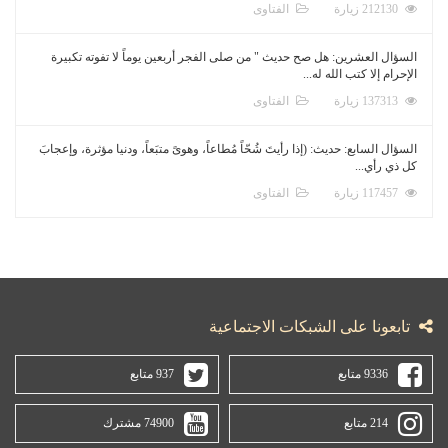
212130 زيارة
الفتاوى
السؤال العشرين: هل صح حديث " من صلى الفجر أربعين يوماً لا تفوته تكبيرة
الإحرام إلا كتب الله له...
137313 زيارة
الفتاوى
السؤال السابع: حديث: (إذا رأيتَ شُحّاً مُطاعاً، وهوىً متبَعاً، ودنيا مؤثرة، وإعجابَ
كل ذي رأي...
117457 زيارة
الفتاوى
تابعونا على الشبكات الاجتماعية
9336 متابع
937 متابع
214 متابع
74900 مشترك