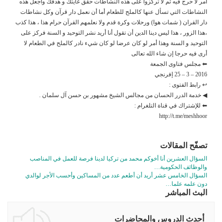
أمر لا حرج فيه ثم لا تركزوا على هذه النشاطات حقق غايتك و هدفك واجعل هذه
النشاطات التي تسأل عنها كالملح للطعام أما أن نعمل دار قرآن وكل نشاطات
دار القران ( شمات هوا) ورحلات وكرة قدم ولا نعلمهم القرآن حرام هذا ، هذا كذب
،هذا الزور ، هذا ليس دينا الدين أن تقول أنا أريد نشر التوحيد و السنة فركز على
التوحيد و السنة وهذا أمر لو كان عرضا لو كان شيء نادر كالملح في الطعام لا
أرى فيه حرجا إن شاء الله تعالى
⬅ مجلس فتاوى الجمعة
2016 – 3 – 25 إفرنجي
↩ رابط الفتوى :
◀ خدمة الدرر الحسان من مجالس الشيخ مشهور بن حسن آل سلمان .
⬅ للإشتراك في قناة التلغرام :
http://t.me/meshhoor
تصفّح المقالات
السؤال العشرين أنا أخوكم محمد من تركيا لدينا فرصة للعمل في المناصب
والوظائف الحكومية…
السؤال الخامس عشر أريد أن أطعم عدد من المساكين وأحسب الأجر لوالدي
دون علمه علما…
البث المباشر
أحدث الدروس والمحاضرات