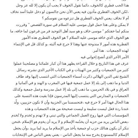
هذا الحب فطري كالخوف، دائما نقول الخوف لا يجب أن يكون إلا لله عز وجل
،لكن الخوف الفطري مأذون فيه يعني الآن نحن جالسون لو دخل علينا أسد نخاف
أم لا نخاف ،يعني الخوف الفطري هل تنزعوه من نفوسكم ؟
لا يمكن وعلى هذا حمل قول موسى عليه السلام في سورة القصص ” وفررت
منكم لما خفتكم ” موسى خاف و هو سيد أهل التوحيد فر من فرعون لما خافه، ما
هو الخوف الذي خافه موسى عليه السلام ؟ هو الخوف الفطري هذه الأمور
الفطرية هذه أمور لا مندوحة عنها وهذا لا حرج فيه ألبته ،و كذلك قل في الإنتماء
لهذه الجمعيات . هذا أمر.
الأمر الآخر الذي أنصح إخواني فيه
عرف في هذا التاريخ و خلال القراءة يظهر هذا أن كبار علمائنا و مصلحينا عملوا
كثير من الجمعيات وكثير من الهيئات و في الكتاب الأخير الذي نشرته رسائل
الشيخ تقي الدين الهلالي ذكرت أسماء الجمعيات التي انتسب إليها وقد طاف
الدنيا و ما ذهب إلى بلد إلا عمل جمعية فيها في المغرب و الهند و في ألمانيا و
العراق و في بلاد الحرمين، ما ذهب إلى بلد إلا عمل مدرسة وعمل جمعية وكذلك
الجمعيات و المدارس التي ينتسب إليها المدرسون فإذا بقيت هذه النسبة على
هذا الحال فهذا أمر لا حرج فيه ،فتحسسنا من الحزبية وأن لا نكون حزبيين، ولّد
عندنا ردة فعل ليست سليمة و ليست صحيحة من هذه الجمعيات و هذه
المؤسسات التي فيها روح العمل الجماعي والتي تبني و لا تهدم و تَخدم ولا تُخدم
،بعض الناس يريد من حزبه أن يخدُمه الإسلام و لا يريد أن يخدِم هو الإسلام ،فنحن
ننكر أن يكون هنالك حزب او جمعية يأخذ من الإسلام ما يريد لما يريد ،وأن يجعل
الإسلام كالمستودع يخرج منه ما يجعل الناس – يعني بعض الناس في الإنتخابات