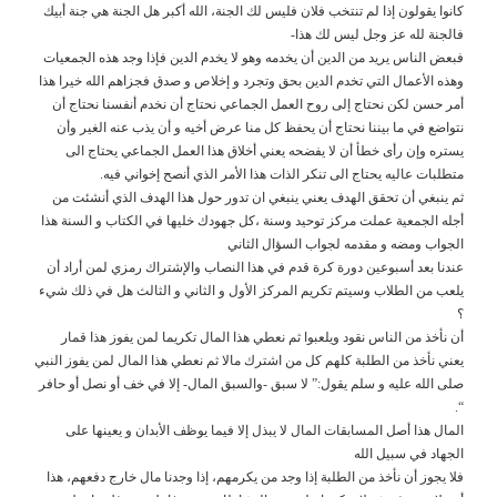
كانوا يقولون إذا لم تنتخب فلان فليس لك الجنة، الله أكبر هل الجنة هي جنة أبيك
فالجنة لله عز وجل ليس لك هذا-
فبعض الناس يريد من الدين أن يخدمه وهو لا يخدم الدين فإذا وجد هذه الجمعيات
وهذه الأعمال التي تخدم الدين بحق وتجرد و إخلاص و صدق فجزاهم الله خيرا هذا
أمر حسن لكن نحتاج إلى روح العمل الجماعي نحتاج أن نخدم أنفسنا نحتاج أن
نتواضع في ما بيننا نحتاج أن يحفظ كل منا عرض أخيه و أن يذب عنه الغير وأن
يستره وإن رأى خطأ أن لا يفضحه يعني أخلاق هذا العمل الجماعي يحتاج الى
متطلبات عاليه يحتاج الى تنكر الذات هذا الأمر الذي أنصح إخواني فيه.
ثم ينبغي أن تحقق الهدف يعني ينبغي ان تدور حول هذا الهدف الذي أنشئت من
أجله الجمعية عملت مركز توحيد وسنة ،كل جهودك خليها في الكتاب و السنة هذا
الجواب ومضه و مقدمه لجواب السؤال الثاني
عندنا بعد أسبوعين دورة كرة قدم في هذا النصاب والإشتراك رمزي لمن أراد أن
يلعب من الطلاب وسيتم تكريم المركز الأول و الثاني و الثالث هل في ذلك شيء
؟
أن نأخذ من الناس نقود ويلعبوا ثم نعطي هذا المال تكريما لمن يفوز هذا قمار
يعني نأخذ من الطلبة كلهم كل من اشترك مالا ثم نعطي هذا المال لمن يفوز النبي
صلى الله عليه و سلم يقول:” لا سبق -والسبق المال- إلا في خف أو نصل أو حافر
“.
المال هذا أصل المسابقات المال لا يبذل إلا فيما يوظف الأبدان و يعينها على
الجهاد في سبيل الله
فلا يجوز أن نأخذ من الطلبة إذا وجد من يكرمهم، إذا وجدنا مال خارج دفعهم، هذا