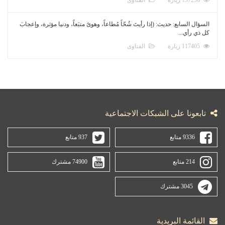
السؤال السابع: حديث: (إذا رأيتَ شُحّاً مُطاعاً، وهوىً متبَعاً، ودنيا مؤثرة، وإعجابَ
كل ذي رأي...
117405 زيارة
الفتاوى
تابعونا على الشبكات الاجتماعية
9336 متابع
937 متابع
214 متابع
74900 مشترك
3045 مشترك
القائمة البريدية