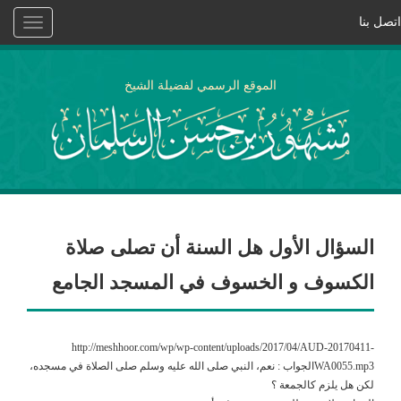
اتصل بنا
Toggle
vigation
الموقع الرسمي لفضيلة الشيخ
السؤال الأول هل السنة أن تصلى صلاة
الكسوف و الخسوف في المسجد الجامع
http://meshhoor.com/wp/wp-content/uploads/2017/04/AUD-20170411-
WA0055.mp3الجواب : نعم، النبي صلى الله عليه وسلم صلى الصلاة في مسجده،
لكن هل يلزم كالجمعة ؟