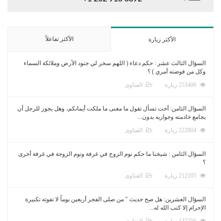
الأكثر تفاعلاً
الأكثر زيارة
السؤال الثالث عشر : حكم دعاء ( اللهم سخر لي جنود الأرض وملائكة السماء
وكل من فوضته أمري ) ؟
253406 زيارة
الفتاوى
السؤال الثامن: أخت تسأل تقول ما معنى ما ملكت أيمانكم، وهل يجوز للرجل أن
يجامع خادمته وجواريه بدون...
222804 زيارة
الفتاوى
السؤال الثامن : شيخنا ما حكم نوم الزوج في غرفة ونوم الزوجة في غرفة أخرى
؟
212105 زيارة
الفتاوى
السؤال العشرين: هل صح حديث " من صلى الفجر أربعين يوماً لا تفوته تكبيرة
الإحرام إلا كتب الله له...
137256 زيارة
الفتاوى