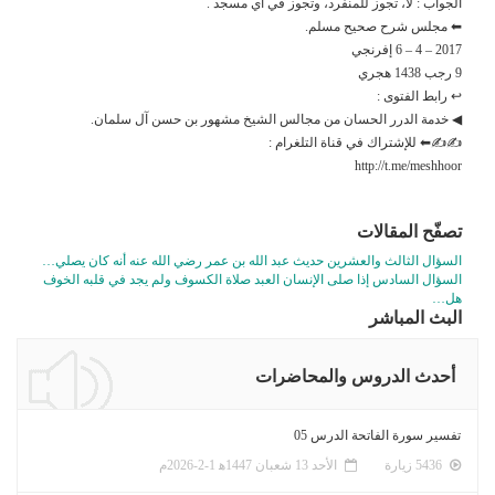
الجواب : لا، تجوز للمنفرد، وتجوز في أي مسجد .
⬅ مجلس شرح صحيح مسلم.
2017 – 4 – 6 إفرنجي
9 رجب 1438 هجري
↩ رابط الفتوى :
◀ خدمة الدرر الحسان من مجالس الشيخ مشهور بن حسن آل سلمان.
✍✍⬅ للإشتراك في قناة التلغرام :
http://t.me/meshhoor
تصفّح المقالات
السؤال الثالث والعشرين حديث عبد الله بن عمر رضي الله عنه أنه كان يصلي…
السؤال السادس إذا صلى الإنسان العبد صلاة الكسوف ولم يجد في قلبه الخوف
هل…
البث المباشر
أحدث الدروس والمحاضرات
تفسير سورة الفاتحة الدرس 05
5436 زيارة
الأحد 13 شعبان 1447ﻫ 1-2-2026م