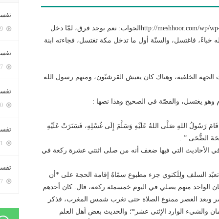
تفسي
http://meshhoor.com/wp/wp-content/uploads/2017/11/AUD-20171113-WA0029.mp3الجواب: نعم يوجد فرق، لمّا دخل
5359 زيارة
 خباءً، فاغتسل، والسنّة أول ما تدخل مكة تغتسل، فجاءته ابنة
تفسي
5127 زيارة
ث الجهة الخلفية، وهناك كان يعيش القرشيّون، ومنهم رسول الله
تفسير
ام وهو يغتسل، والقصّة في الصحيح وهذا نصها :
5140 زيارة
مَ رَسُولُ اللهِ صَلَّى اللهُ عَلَيْهِ وَسَلَّمَ إِلَى غُسْلِهِ، فَسَتَرَتْ عَلَيْهِ
تفسير
ُبْحَةَ الضُّحَى ” .
5031 زيارة
وفي الأحاديث التي فيها ضعف أنه من صلى اثنتي عشرة ركعة في
تفسير 
د السلف ولِلَكنوي جزء مطبوع سمّاهُ إقامة الحجة على *أن
5147 زيارة
اد كان الواحد منهم يصلي في اليوم خمسمئة ركعة، قال: كان أحدهم
عصر وبعد العصر ممنوع الصلاة حتى تغرب شمس المغرب، فذكر
ان والشيء الوارد الإثنى عشر*؛ والحديث بعض أهل العلم