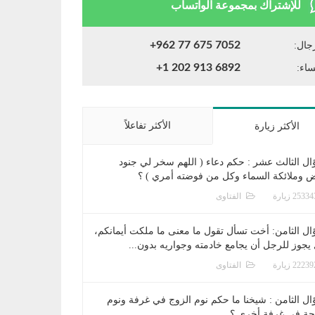
للإشتراك بمجموعة الواتساب
+962 77 675 7052
جال:
+1 202 913 6892
ساء:
الأكثر تفاعلاً
الأكثر زيارة
ال الثالث عشر : حكم دعاء ( اللهم سخر لي جنود
ض وملائكة السماء وكل من فوضته أمري ) ؟
الفتاوى
ال الثامن: أخت تسأل تقول ما معنى ما ملكت أيمانكم،
يجوز للرجل أن يجامع خادمته وجواريه بدون...
الفتاوى
ال الثامن : شيخنا ما حكم نوم الزوج في غرفة ونوم
جة في غرفة أخرى ؟