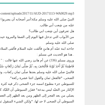
النبيّ صلى الله عليه وسلم مكة؛أمر أصحابه أن يضربوا له
عمّه من شِعب أبي طالب.
هل تعرفون أين شِعب ابي طالب؟
من الأبواب التي تدخل فيها اليوم إلى الصفا والمروة حي
صلى الله عليه وسلم.
جاءته ابنة عمّه أم هانئٍ فألقت عليه السلام فألقى السل
. هذا هو الحديث في مسلم :
وروى مسلم (336) عن أم هانئ رضي الله عنها قالت : ” قَا
فَاطِمَةُ ثُمَّ أَخَذَ ثَوْبَهُ فَالْتَحَفَ بِهِ، ثُمَّ صَلَّى ثَمَانَ رَكَعَاتٍ س
فالنبيّ صلى الله عليه وسلم بعدها صلّى ثمان ركعات، 
الضحى، *فالفعل ثمان والقول اثنتا عشرة ركعة*.
للسيوطي جزء مطبوع اسمه جزء الضحى ذكر فيه كثرة تعبّ
الإكثار من التعبّد ليس ببدعة* فقرّر السيوطي أن العُبّ
يصلي من بعد الفجر إلى الظهر ومن بعد الظهر إلى ال
السيوطي أن الضحى لا حد لها، *ولكن الشيء المنقول ثم