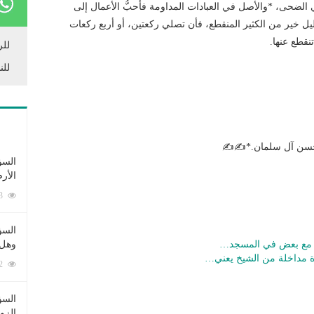
الضحى، *والأصل في العبادات المداومة فأحبُّ الأعمال إلى
ليل خير من الكثير المنقطع، فأن تصلي ركعتين، أو أربع ركعات
قطع عنها.
للر
للن
 حسن آل سلمان.*✍✍
السؤ
الأر
253343 زيارة
السؤ
ثوا مع بعض في المسجد…
وهل 
وة مداخلة من الشيخ يعني…
222392 زيارة
السؤ
الزو