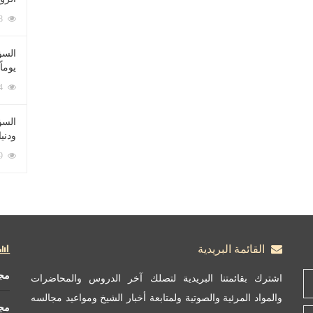
212048 زيارة
السؤ
يوماً
137174 زيارة
السؤا
ودني
117269 زيارة
القائمة البريدية
مج
اشترك بقائمتنا البريدية لتصلك آخر الدروس والمحاضرات
والمواد المرئية والصوتية ولمتابعة أخبار الشيخ ومواعيد مجالسه
مج