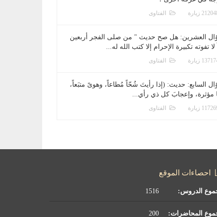
الفتاوى
ال العشرين: هل صح حديث " من صلى الفجر أربعين
 لا تفوته تكبيرة الإحرام إلا كتب الله له...
الفتاوى
ل السابع: حديث: (إذا رأيتَ شُحّاً مُطاعاً، وهوىً متبَعاً،
ا مؤثرة، وإعجابَ كل ذي رأي...
الفتاوى
احصاءات الموقع
موع الدروس:
1516
موع المحاضرات:
200