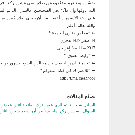
يحسّنوه وبعضهم يضعّفوه عن صلاة اثنتي عشرة ركعة في 
الله أدومُها وإن قلّ* ،في الصحيحين، فالشيء الدائم الق
على وجه الإستمرار أحسن من أن تصلي صلاة كثيرة ثم تن
والله تعالى أعلم .
⬅ *مجلس فتاوى الجمعة.*
14 صفر 1439 هجري
2017 – 11 – 3 إفرنجي
↩ *رابط الفتوى:*
⬅ *خدمة الدرر الحسان من مجالس الشيخ مشهور بن
⬅ *للاشتراك في قناة التلغرام:*
http://t.me/meshhoor
تصفّح المقالات
السائل شيخنا قلتم الذي يتعمد ترك الفاتحة اثنين يتحد
السؤال السادس ركع إمام بدلا من أن يسجد سجود التلا