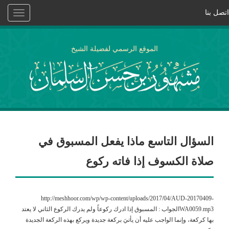
اتصل بنا
Toggle
vigation
الموقع الرسمي لفضيلة الشيخ
السؤال التاسع ماذا يفعل المسبوق في
صلاة الكسوف إذا فاته ركوع
http://meshhoor.com/wp/wp-content/uploads/2017/04/AUD-20170409-
WA0059.mp3الجواب : المسبوق إذا ادرك ركوعاً ولم يدرك الركوع الثاني لا يعتد
بها كركعة، وإنما الواجب عليه أن يأتيَ بركعة جديدة ويركع بهذه الركعة الجديدة