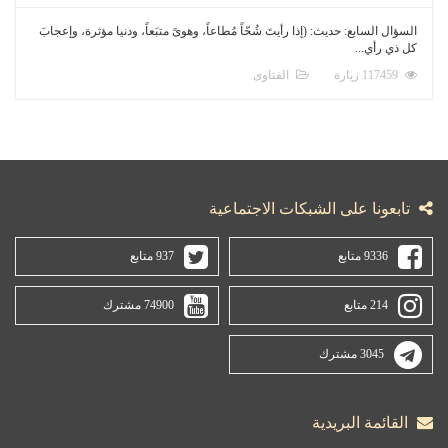
السؤال السابع: حديث: (إذا رأيتَ شُحّاً مُطاعاً، وهوىً متبَعاً، ودنيا مؤثرة، وإعجابَ
كل ذي رأي...
117459 زيارة
الفتاوى
تابعونا على الشبكات الاجتماعية
9336 متابع
937 متابع
214 متابع
74900 مشترك
3045 مشترك
القائمة البريدية