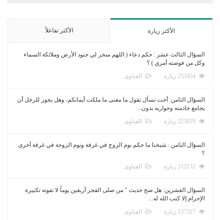
الأكثر تفاعلاً
الأكثر زيارة
السؤال الثالث عشر : حكم دعاء ( اللهم سخر لي جنود الأرض وملائكة السماء
وكل من فوضته أمري ) ؟
253454 زيارة
الفتاوى
السؤال الثامن: أخت تسأل تقول ما معنى ما ملكت أيمانكم، وهل يجوز للرجل أن
يجامع خادمته وجواريه بدون...
223029 زيارة
الفتاوى
السؤال الثامن : شيخنا ما حكم نوم الزوج في غرفة ونوم الزوجة في غرفة أخرى
؟
212132 زيارة
الفتاوى
السؤال العشرين: هل صح حديث " من صلى الفجر أربعين يوماً لا تفوته تكبيرة
الإحرام إلا كتب الله له...
137317 زيارة
الفتاوى