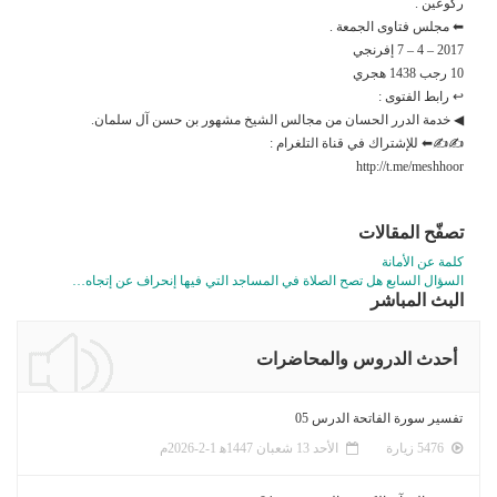
ركوعين .
⬅ مجلس فتاوى الجمعة .
2017 – 4 – 7 إفرنجي
10 رجب 1438 هجري
↩ رابط الفتوى :
◀ خدمة الدرر الحسان من مجالس الشيخ مشهور بن حسن آل سلمان.
✍✍⬅ للإشتراك في قناة التلغرام :
http://t.me/meshhoor
تصفّح المقالات
كلمة عن الأمانة
السؤال السابع هل تصح الصلاة في المساجد التي فيها إنحراف عن إتجاه…
البث المباشر
أحدث الدروس والمحاضرات
تفسير سورة الفاتحة الدرس 05
5476 زيارة
الأحد 13 شعبان 1447ﻫ 1-2-2026م