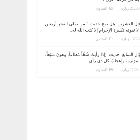
الفتاوى
ال العشرين: هل صح حديث " من صلى الفجر أربعين
 لا تفوته تكبيرة الإحرام إلا كتب الله له...
الفتاوى
ل السابع: حديث: (إذا رأيتَ شُحّاً مُطاعاً، وهوىً متبَعاً،
ا مؤثرة، وإعجابَ كل ذي رأي...
الفتاوى