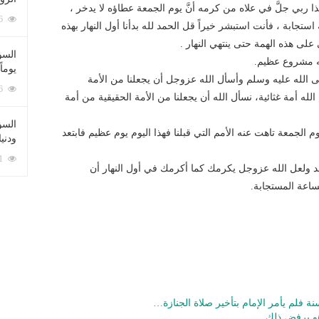
ا ربي جلَّ في علاه من كرمه أنَّ يوم الجمعة عطاؤه لا يدخر ،
212086 زيارة
جابة ، فأنت استبشر خيراً قل الحمد لله بدأنا أول النهار بهذه
على هذه الهمة حتى ينتهي النهار .
السؤ
له مشروع عظيم.
يوماً
 صلى الله عليه وسلم وأسأل الله عزوجل أن يجعلنا من الأمة
137226 زيارة
 الله أمة غثائية، نسأل الله أن يجعلنا من الأمة الحقيقية من أمة
السؤا
م الجمعة تاهت عنه الأمم التي قبلنا فهذا اليوم يوم عظيم فابتعد
ودني
117361 زيارة
هد ولعل الله عزوجل يكرمك كما أكرمك في أول النهار أن
ساعة المستجابة.
ة فلم يأمر الإمام بتأخير صلاة الجنازة…
هو يرفض ذلك