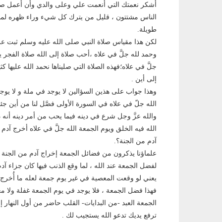
أشكر نعمتك التي أنعمت علي وعلى والدي وأن أعمل صا
الناس مشتتون ، قليل من يترك كل شيء وراء ظهره لما 
طويلة.
لكن هذا مقياس صلاة النبي صلى الله عليه وسلم ثبت عن
وحمد لله جلَّ في علاه ،أحب صلاة إلى الله صلاة الفجر 
جلَّ في علاه؛فهذه الصلاة التي صليناها نحمد الله عليها كثير
إلى أين .
وهذا جواب على هذين السؤالين لا يوجد في ملة و لا يوج
الله جلّ في علاه في السورة الأولى فصَّل لنا من أين جئن
والله عزَّ وجل شرع في دينه فيما يحب من أمر دينه أنه 
الله فيه الخلق ويوم الجمعة الله جلَّ في علاه أخرج آ
آدم من الجنة؟.
علماؤنا يذكرون من فضائل الجمعة إخراج آدم من الجنة 
لفضل الجمعة عند الله ، لما وقع الذنب فيها كان جزاء آد
يعني لو وقعت المعصية في غير يوم جمعة لعله ما أُخرج 
فهذا فضل الجمعة ، فلا يوجد في يوم الجمعة غفلة ولا مع
الجمعة العبد -من البدايات- القلب حاضر من أول النهار إل
ترفع يديك تدعو الله يستجيب لك .