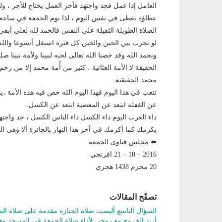
العامل إذا عمل فجد واجتهد فآخر العمل يحتاج للأجر ، ولذ
عطاؤه يعطى في نفس اليوم ، لذا يوم الجمعة في ساعة است
الصلاة الطويلة الثقيلة على النفس فالحمد لله لعلي أبقى 
لو تجرب بين الحين والحين كل فترة استغل أسبوعا وال
ونحمد الله وقد خصنا الله تعالى لحبه لنبينا ولأمة نبينا
الحقيقة لا الأمة الغثائية ، كثير من أُمة محمد إلا من رحم
محمد الحقيقية.
تتعب في هذا اليوم فهذا اليوم الله خص فيه هذه الأمة ،يو
عن الغفلة ابتعد عن المعصية ابتعد عن الكسل.
داء العرب اليوم داء الكسل داء الناس الكسل ، جد واجت
يكرمك كما أكرمك في آخر هذا النهار بالجائزة ألا وهي ال
⬅ مجلس فتاوى الجمعة
2016 – 10 – 21 افرنجي
20 محرم 1438 هجري
تصفّح المقالات
السؤال التاسع أليست صلاة الجنازة مقدمة على صلاة السن
أريد الخروج مع زوجي لأداء صلاة الجمعة في المسجد و