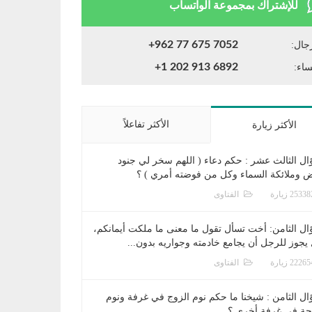
للإشتراك بمجموعة الواتساب
+962 77 675 7052
جال:
+1 202 913 6892
ساء:
الأكثر تفاعلاً
الأكثر زيارة
ال الثالث عشر : حكم دعاء ( اللهم سخر لي جنود
ض وملائكة السماء وكل من فوضته أمري ) ؟
الفتاوى
ال الثامن: أخت تسأل تقول ما معنى ما ملكت أيمانكم،
يجوز للرجل أن يجامع خادمته وجواريه بدون...
الفتاوى
ال الثامن : شيخنا ما حكم نوم الزوج في غرفة ونوم
جة في غرفة أخرى ؟