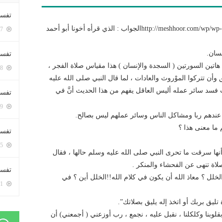
تفسي
http://meshhoor.com/wp/wp-content/uploads/2016/10/AUD-20161025-WA0005.mp3الجواب : الذي قرأه أخونا أبو أحمد
5407 زيارة
نسان.
تفسي
هاتين السورتين ( السجدة والإنسان ) هذا مقياس صلاة الفجر ،
5168 زيارة
 وأن تتركوا الموْروث والعادات ، لما قال النبي صلى الله عليه
سد سائر عمله أليس العاقل يفهم من هذا الحديث أنَّ في
تفسير
5189 زيارة
عندهم ربا ومشاكل الناس وسائر عملهم ليس بصالح.
ما معنى هذا ؟
تفسير
5075 زيارة
أنها سرقت ما تحرى النبي صلى الله عليه وسلم حالها ، فقال
لاة تنهى عن الفحشاء والمنكر .
تفسير 
الخلل ؟ معاذ الله أن يكون في كلام الله!!الخلل أين ؟ في
5191 زيارة
تليق بربك أو اتخذ إله يليق بصلاتك”.
 بقلوبنا وكلكلنا ، نقبل عليه ، نجمع ، رب أوزعني ( أجمعني) أن