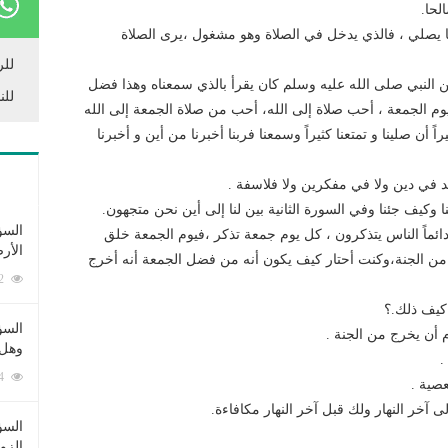
لحا.
يصلي ، فالذي يدخل في الصلاة وهو مشغول ،يرى الصلاة
للر
 النبي صلى الله عليه وسلم كان يقرأ بالذي سمعناه وهذا فضل
للن
يوم الجمعة ، أحب صلاة إلى الله، أحب من صلاة الجمعة إلى الله
اً أن صلينا و تمتعنا كثيراً وسمعنا فربنا أخبرنا من أين و أخبرنا
د في دين ولا في مفكرين ولا فلاسفة .
ا وكيف جئنا وفي السورة الثانية بين لنا إلى أين نحن متجهون.
السؤ
دائماً الناس يتذكرون ، كل يوم جمعة تذكر ،فيوم الجمعة خلق
الأر
دم من الجنة،وكنت أحتار كيف يكون أنه من فضل الجمعة أنه أخرج
253382 زيارة
كيف ذلك.؟
السؤ
م أن يخرج من الجنة .
وهل 
.
222654 زيارة
صية .
ى آخر النهار ولك قبل آخر النهار مكافاءة.
السؤ
الزو