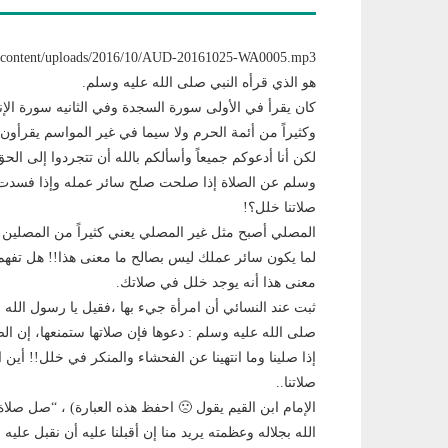
هو الذي قرأه النبي صلى الله عليه وسلم.
كان يقرأ في الأولى سورة السجدة وفي الثانيه سورة الإ
وكثيراً من أئمة الحرم ولا سيما في غير المواسم يقرأون 
لكن أنا أدعوكم جميعاً وأسألكم بالله أن تتجردوا إلى الحق
وسلم عن الصلاة إذا صلحت صلح سائر عمله وإذا فسدت ف
صلاتنا خلل؟!
المصلي أصبح مثل غير المصلي يعني كثيراً من المصلين 
لما يكون سائر عملك ليس بصالح ما معنى هذا!! هل تفهم 
معنى هذا أنه يوجد خلل في صلاتك.
ثبت عند النسائي أن امرأة جيء بها ،فقيل يا رسول الله 
صلى الله عليه وسلم : دعوها فإن صلاتها ستمنعها، إن الص
إذا صلينا وما انتهينا عن الفحشاء والمنكر في خلل!! أين 
صلاتنا..
الإمام ابن القيم يقول 🙁 احفظ هذه العبارة) ، “صل صلاة 
الله بجلاله وعظمته يريد منا إن أقبلنا عليه أن نقبل عليه