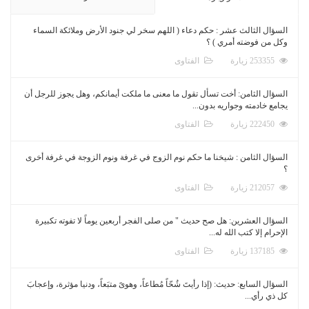
السؤال الثالث عشر : حكم دعاء ( اللهم سخر لي جنود الأرض وملائكة السماء
وكل من فوضته أمري ) ؟
253355 زيارة
الفتاوى
السؤال الثامن: أخت تسأل تقول ما معنى ما ملكت أيمانكم، وهل يجوز للرجل أن
يجامع خادمته وجواريه بدون...
222450 زيارة
الفتاوى
السؤال الثامن : شيخنا ما حكم نوم الزوج في غرفة ونوم الزوجة في غرفة أخرى
؟
212057 زيارة
الفتاوى
السؤال العشرين: هل صح حديث " من صلى الفجر أربعين يوماً لا تفوته تكبيرة
الإحرام إلا كتب الله له...
137185 زيارة
الفتاوى
السؤال السابع: حديث: (إذا رأيتَ شُحّاً مُطاعاً، وهوىً متبَعاً، ودنيا مؤثرة، وإعجابَ
كل ذي رأي...