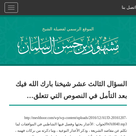
اتصل بنا
Toggle
vigation
الموقع الرسمي لفضيلة الشيخ
السؤال الثالث عشر شيخنا بارك الله فيك
بعد التأمل في النصوص التي تتعلق…
http://meshhoor.com/wp/wp-content/uploads/2016/12/AUD-20161207-
WA0040.mp3الجواب : الأعذار بحثها وفصل فيها الشاطبي في الموافقات لما
تكلم عن مقاصد الشريعة ، وذكر الأعذار النوعية ، وما ذكرته من بركات فهمه ،