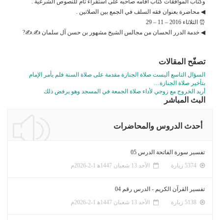
وكتاب الموافقات كتاب أقامه صاحبه على استقراء تام للنصوص الشرعية .
◀ محاضرة بعنوان فقه السلف في الجمع بين الصلاتين .
⏰ الثلاثاء 2016 – 11 – 29
◀ خدمة الدرر الحسان من مجالس الشيخ مشهور بن حسن آل سلمان ✍.✍?
تصفّح المقالات
السؤال التاسع أليست صلاة الجنازة مقدمة على صلاة السنة فلم يأمر الإمام
بتأخير صلاة الجنازة…
أريد الخروج مع زوجي لأداء صلاة الجمعة في المسجد وهو يرفض ذلك
البث المباشر
أحدث الدروس والمحاضرات
تفسير سورة الفاتحة الدرس 05
5374 زيارة
الأحد 13 شعبان 1447ﻫ 1-2-2026م
تفسير القرآن الكريم - الدرس رقم 04
5138 زيارة
الأحد 13 شعبان 1447ﻫ 1-2-2026م