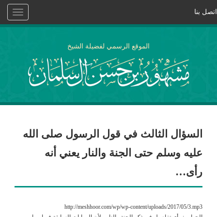
اتصل بنا
Toggle
vigation
الموقع الرسمي لفضيلة الشيخ
السؤال الثالث في قول الرسول صلى الله
عليه وسلم حتى الجنة والنار يعني أنه
رأى…
http://meshhoor.com/wp/wp-content/uploads/2017/05/3.mp3
الجواب : رأى تفاصيل في ذكر الجنة والنار ، لأن الروايات السابقة فيها ، ما من