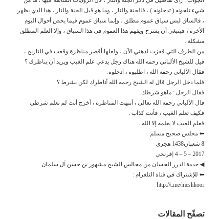
شيء تلجونه ( تدخلونه ) ، فالجنة والنار ، وما هو قبل الجنة والنار ، هذا الذي يظهر
، فالساق ليس سياق عموم مطلق ، وإنما سياق عموم فيما يخص أحوال اليوم
الأخرة ، فينبغي أن يشرح ويفهم هذا العموم في هذا السياق ، وإلا العلم المطلق
مشكلة .
من الطرف التي قفزت لذهني الآن ، ولعلها أقصر مناظرة وقعت في التاريخ ،
قيل للشيخ الألباني رحمه الله هناك رجل يدعي علم الغيب ويريد أن يناظرك ؟
فقال الألباني رحمه الله ، اطلبوه ، ادخلوه.
فلما دخل الرجل قال له الشيخ رحمه الله أناظرك لكن بشرط ؟
فقال الرجل : ماهو شرطك.
قال الألباني رحمه الله تعالى ، أنتهت المناظرة ، أخرج أنت لم تعلم شرطي
فكيف تعلم الغيب ، فأنت كذاب .
فعلم الغيب لا يعلمه إلا الله .
⬅ مجلس صحيح مسلم .
8 شعبان1438 هجري
2017 – 5 – 4 إفرنجي
◀ خدمة الدرر الحسان من مجالس الشيخ مشهور بن حسن آل سلمان.
⬅ للإشتراك في قناة التلغرام :
http://t.me/meshhoor
تصفّح المقالات