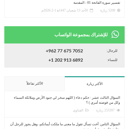
تفسير سورة الفاتحة 01 - المقدمة
5209 زيارة
الأحد 13 شعبان 1447ﻫ 1-2-2026م
للإشتراك بمجموعة الواتساب
للرجال:
+962 77 675 7052
للنساء:
+1 202 913 6892
الأكثر تفاعلاً
الأكثر زيارة
السؤال الثالث عشر : حكم دعاء ( اللهم سخر لي جنود الأرض وملائكة السماء
وكل من فوضته أمري ) ؟
253397 زيارة
الفتاوى
السؤال الثامن: أخت تسأل تقول ما معنى ما ملكت أيمانكم، وهل يجوز للرجل أن
يجامع خادمته وجواريه بدون...