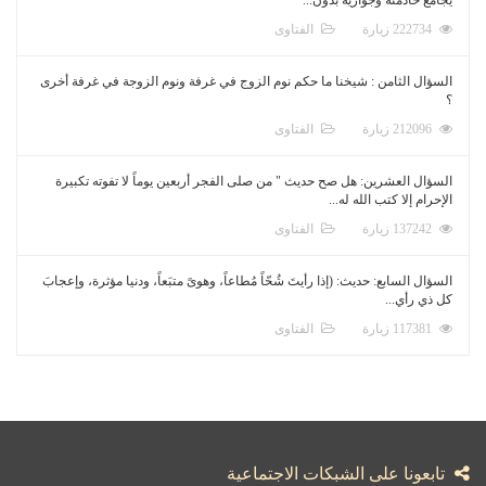
222734 زيارة
الفتاوى
السؤال الثامن : شيخنا ما حكم نوم الزوج في غرفة ونوم الزوجة في غرفة أخرى
؟
212096 زيارة
الفتاوى
السؤال العشرين: هل صح حديث " من صلى الفجر أربعين يوماً لا تفوته تكبيرة
الإحرام إلا كتب الله له...
137242 زيارة
الفتاوى
السؤال السابع: حديث: (إذا رأيتَ شُحّاً مُطاعاً، وهوىً متبَعاً، ودنيا مؤثرة، وإعجابَ
كل ذي رأي...
117381 زيارة
الفتاوى
تابعونا على الشبكات الاجتماعية