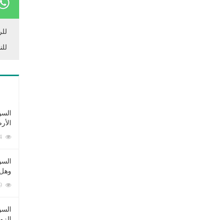
للر
للن
السؤ
الأر
253394 زيارة
السؤ
وهل 
222709 زيارة
السؤ
الزو