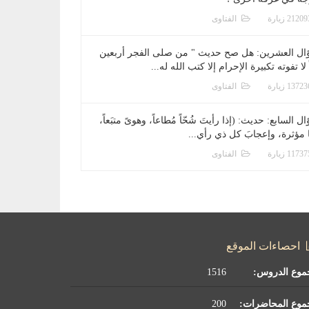
الفتاوى
ال العشرين: هل صح حديث " من صلى الفجر أربعين
 لا تفوته تكبيرة الإحرام إلا كتب الله له...
الفتاوى
ل السابع: حديث: (إذا رأيتَ شُحّاً مُطاعاً، وهوىً متبَعاً،
ا مؤثرة، وإعجابَ كل ذي رأي...
الفتاوى
احصاءات الموقع
موع الدروس:
1516
موع المحاضرات:
200