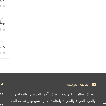
212093 زيارة
السؤ
يوماً
137236 زيارة
السؤا
ودني
117375 زيارة
القائمة البريدية
مج
اشترك بقائمتنا البريدية لتصلك آخر الدروس والمحاضرات
والمواد المرئية والصوتية ولمتابعة أخبار الشيخ ومواعيد مجالسه
مج