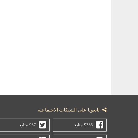
تابعونا على الشبكات الاجتماعية
9336 متابع
937 متابع