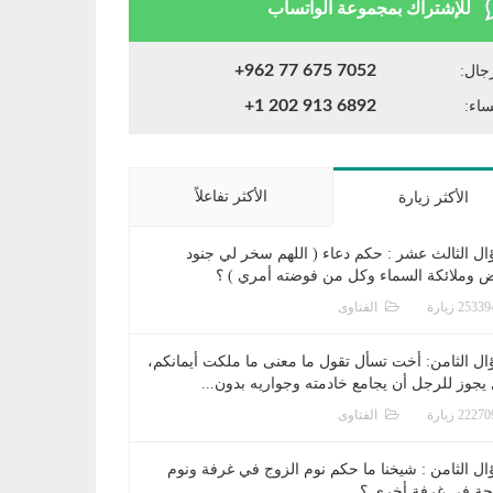
للإشتراك بمجموعة الواتساب
+962 77 675 7052
جال:
+1 202 913 6892
ساء:
الأكثر تفاعلاً
الأكثر زيارة
ال الثالث عشر : حكم دعاء ( اللهم سخر لي جنود
ض وملائكة السماء وكل من فوضته أمري ) ؟
الفتاوى
ال الثامن: أخت تسأل تقول ما معنى ما ملكت أيمانكم،
يجوز للرجل أن يجامع خادمته وجواريه بدون...
الفتاوى
ال الثامن : شيخنا ما حكم نوم الزوج في غرفة ونوم
جة في غرفة أخرى ؟