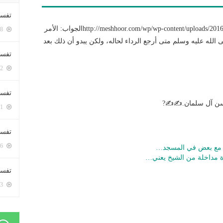
تفسي
http://meshhoor.com/wp/wp-content/uploads/2016/11/WhatsApp-Audio-2016-11-19-at-11.36.04-AM.mp3الجواب: الأمر
5418 زيارة
 الله عليه وسلم متى أرجع الرداء لحاله، ولكن يبدو أن ذلك بعد
تفسي
5182 زيارة
تفسير
حسن آل سلمان.✍✍?
5201 زيارة
تفسير
5086 زيارة
ثوا مع بعض في المسجد…
وة مداخلة من الشيخ يعني…
تفسير 
5203 زيارة