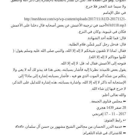
ولا سيما عند العجز فلا حرج.
في علل الإمامم
http://meshhoor.com/wp/wp-content/uploads/2017/11/AUD-20171121-
WA0118.mp3أحمد في ترجمة الأعمش عن بعض أصحابه قال دخلنا على الأعمش
فكان في غيبوبة، وكان في النزع.
قال: فما لقّنه أحد الشهادة.
قال: فدخل رجل كبير مُسِّن فلام الطلبة.
فقال: لماذا لا تلقنون شيخكم لا إله إلا الله، والنبي صلى الله عليه وسلم يقول: (
لقّنوا موتاكم لا إله إلا الله).
فتوجه إلى الأعمش فقال له: قل: لا إله إلا الله.
يقول بعض تلاميذه: نظرنا إليه فأشار بسبابته، يعني هذا قد يبدو لك أنه لا يعي ولا
يتكلم من شدّة ألم الموت الذي هو فيه ، فأشار بسبابته إشارة إلى ماذا؟ إلى
الإستجابة أنه ذاكر لا إله إلا الله، واشارة بسبابته، هذه إشارة للتدليل على التذكر،
لا حرج فيها إن شاء الله.
والله تعالى أعلم.
⬅ مجلس فتاوى الجمعة.
28 صفر 1439 هجري
2017 – 11 – 17 إفرنجي
↩ رابط الفتوى:
⬅ خدمة الدرر الحسان من مجالس الشيخ مشهور بن حسن آل سلمان. ✍✍
⬅ للاشتراك في قناة التلغرام: