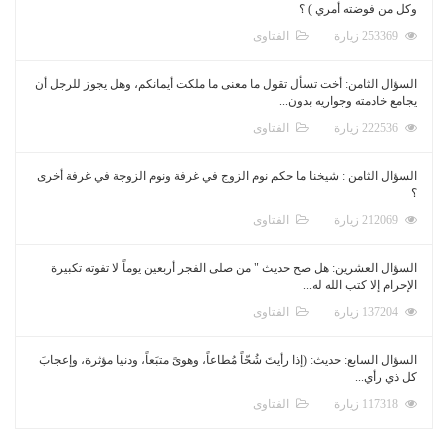
وكل من فوضته أمري ) ؟
253369 زيارة
الفتاوى
السؤال الثامن: أخت تسأل تقول ما معنى ما ملكت أيمانكم، وهل يجوز للرجل أن
يجامع خادمته وجواريه بدون...
222536 زيارة
الفتاوى
السؤال الثامن : شيخنا ما حكم نوم الزوج في غرفة ونوم الزوجة في غرفة أخرى
؟
212069 زيارة
الفتاوى
السؤال العشرين: هل صح حديث " من صلى الفجر أربعين يوماً لا تفوته تكبيرة
الإحرام إلا كتب الله له...
137204 زيارة
الفتاوى
السؤال السابع: حديث: (إذا رأيتَ شُحّاً مُطاعاً، وهوىً متبَعاً، ودنيا مؤثرة، وإعجابَ
كل ذي رأي...
117318 زيارة
الفتاوى