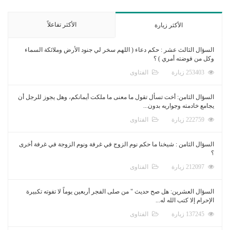
الأكثر تفاعلاً
الأكثر زيارة
السؤال الثالث عشر : حكم دعاء ( اللهم سخر لي جنود الأرض وملائكة السماء
وكل من فوضته أمري ) ؟
253403 زيارة
الفتاوى
السؤال الثامن: أخت تسأل تقول ما معنى ما ملكت أيمانكم، وهل يجوز للرجل أن
يجامع خادمته وجواريه بدون...
222759 زيارة
الفتاوى
السؤال الثامن : شيخنا ما حكم نوم الزوج في غرفة ونوم الزوجة في غرفة أخرى
؟
212097 زيارة
الفتاوى
السؤال العشرين: هل صح حديث " من صلى الفجر أربعين يوماً لا تفوته تكبيرة
الإحرام إلا كتب الله له...
137245 زيارة
الفتاوى