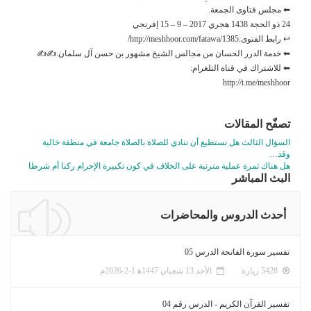
⬅ مجلس فتاوى الجمعة.
24 ذو الحجة 1438 هجري 2017 – 9 – 15 إفرنجي
↩ رابط الفتوى:http://meshhoor.com/fatawa/1385/
⬅ خدمة الدرر الحسان من مجالس الشيخ مشهور بن حسن آل سلمان.✍✍
⬅ للاشتراك في قناة التلغرام:
http://t.me/meshhoor
تصفّح المقالات
السؤال الثالث هل نستطيع أن ننادي للصلاة بالصلاة جامعة في منطقة خالية
وقد…
هل هناك ثمرة عملية مترتبة على الخلاف في كون تكبيرة الإحرام ركنا أم شرطا
البث المباشر
أحدث الدروس والمحاضرات
تفسير سورة الفاتحة الدرس 05
5428 زيارة
الأحد 13 شعبان 1447ﻫ 1-2-2026م
تفسير القرآن الكريم - الدرس رقم 04