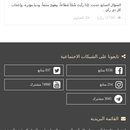
السؤال السابع: حديث: (إذا رأيتَ شُحّاً مُطاعاً، وهوىً متبَعاً، ودنيا مؤثرة، وإعجابَ
كل ذي رأي...
117391 زيارة
الفتاوى
تابعونا على الشبكات الاجتماعية
9336 متابع
937 متابع
214 متابع
74900 مشترك
3045 مشترك
القائمة البريدية