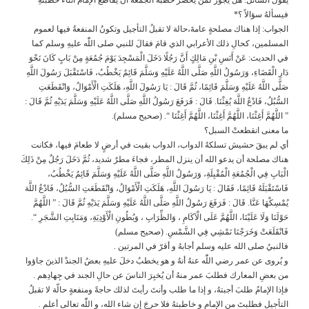
فيسألهُ سؤالاً ؟*
الجواب: إذا هناك مصلحةٍ عامةَ،حالة لا تقبلُ التأجيل وتكونُ المنفعةُ فيها لعموم
المسلمين، كحالِ ذلك الأعرابي الذي قامَ فقالَ للنبي صلى اللّٰه عليهِ وسلم كما
في الحديث: عَنْ أَنَسِ بْنِ مَالِكٍ أَنَّ رَجُلًا دَخَلَ الْمَسْجِدَ يَوْمَ جُمُعَةٍ مِنْ بَابٍ كَانَ نَحْوَ
دَارِ الْقَضَاءِ، وَرَسُولُ اللَّهِ صَلَّى اللَّهُ عَلَيْهِ وَسَلَّمَ قَائِمٌ يَخْطُبُ، فَاسْتَقْبَلَ رَسُولَ اللَّهِ
صَلَّى اللَّهُ عَلَيْهِ وَسَلَّمَ قَائِمًا، ثُمَّ قَالَ : يَا رَسُولَ اللَّهِ، هَلَكَتِ الْأَمْوَالُ، وَانْقَطَعَتِ
السُّبُلُ، فَادْعُ اللَّهَ يُغِثْنَا. قَالَ : فَرَفَعَ رَسُولُ اللَّهِ صَلَّى اللَّهُ عَلَيْهِ وَسَلَّمَ يَدَيْهِ ثُمَّ قَالَ :
” اللَّهُمَّ أَغِثْنَا، اللَّهُمَّ أَغِثْنَا، اللَّهُمَّ أَغِثْنَا “. (صحيح مسلم).
ما معنى انقطعتْ السبل؟
أي لم يبقَ حشيش تسلكهُ الدواب، الدواب بقيت في أرضٍ لا طعامَ فيها، فكانت
هناك مصلحة أن يدعو الله أن ينزل المطر، فجاءَ مطرٌ شديد، ثُمَّ دَخَلَ رَجُلٌ مِنْ ذَلِكَ
الْبَابِ فِي الْجُمُعَةِ الْمُقْبِلَةِ، وَرَسُولُ اللَّهِ صَلَّى اللَّهُ عَلَيْهِ وَسَلَّمَ قَائِمٌ يَخْطُبُ،
فَاسْتَقْبَلَهُ قَائِمًا، فَقَالَ : يَا رَسُولَ اللَّهِ، هَلَكَتِ الْأَمْوَالُ، وَانْقَطَعَتِ السُّبُلُ، فَادْعُ اللَّهَ
يُمْسِكْهَا عَنَّا. قَالَ : فَرَفَعَ رَسُولُ اللَّهِ صَلَّى اللَّهُ عَلَيْهِ وَسَلَّمَ يَدَيْهِ ثُمَّ قَالَ : ” اللَّهُمَّ
حَوْلَنَا وَلَا عَلَيْنَا، اللَّهُمَّ عَلَى الْآكَامِ ، وَالظِّرَابِ ، وَبُطُونِ الْأَوْدِيَةِ، وَمَنَابِتِ الشَّجَرِ “.
فَانْقَلَعَتْ وَخَرَجْنَا نَمْشِي فِي الشَّمْسِ. (صحيح مسلم)
فالنبيُ صلى الله عليه وسلم أجابهُ و أقرّ في المرتين .
و يُروى عن عمر رضي اللّٰه عنهُ أنهُ و هو يخطبُ دخلَ عليهِ بعضُ الجندْ الذينَ جاؤوا
من بعضِ المعارك فطلبَ عمر منهُ أن يُخبِرَ الناسَ عن حالِ الجند في جِهادِهم .
فإذا الإمامُ طلبَ أجبتهُ، و إذا ما طلب وأنتَ رأيتَ لذلك حاجةً ومنفعةٍ حالّة لا تقبلُ
التأجيل فطلبتَ من الإمامِ و خاطبتهُ فلا حرجَ إن شاء الله، و اللّٰه تعالى أعلم .