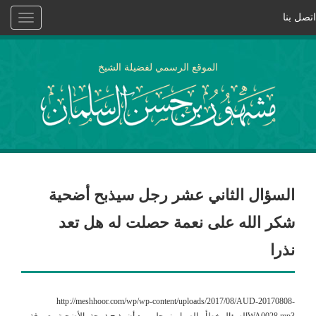
اتصل بنا
Toggle
vigation
الموقع الرسمي لفضيلة الشيخ
السؤال الثاني عشر رجل سيذبح أضحية
شكر الله على نعمة حصلت له هل تعد
نذرا
http://meshhoor.com/wp/wp-content/uploads/2017/08/AUD-20170808-
WA0028.mp3السؤال خطأ ، الصواب: رجل يريد أن يذبح ذبيحة، الأضحية معروفة