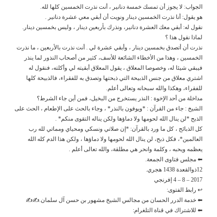
الجواب: لا يجوز أن تمسك خمسة دنانير ، أنت نذرت الخمسين كلها لله.
هو يقول: أنا نذرت الخمسين دينار ونويت أن أبقي معي عشرة دنانير .
نقول له: أبقي معك العشرة دنانير، ونذرك بأربعين دينار ، وليس بخمسين دينار.
لماذا نقول هذا ؟
نذرت أن أتصدق بخمسين دينار ، وأبقي عشرة لي . أنت نذرت بالأربعين ، ما نذرت
الخمسين ، وهذا من الأخطاء الشائعة للأسف، كثير من أصحاب النذور لما ينذر
فيبقي شيئا له، وخصوصا المعلاق ، يقول المعلاق أبقيته لي وأكلته، فنقول له
اشتري معلاق من جنس الذبيحة التي ذبحتها وتصدق به للفقراء، فالذبيحة كلها
للفقراء، وهكذا والله سبحانه وتعالى أعلم.
مداخلة من أحد الإخوة : النذر يستخرج من البخيل، فمن أين جاء الشرط؟
الشيخ : جاء من القرآن : *ويوفون بالنذر* ، وجاء بالحث على الإطعام ، الحث على
الذبح *لن ينال الله لحومها ولا دماؤها ولكن يناله التقوى منكم* .
كل الذبائح ، كل ما ورد بالقرآن: *إن صلاتي ونسكي ومحياي ومماتي لله رب
العالمين*، فكل ذبح، لن ينال الله لحومها ولا دماؤها ، ولكن هذا الدم كله الله
يعظمه ويحبه ، وكلمة وانحر هي مطلقة، والله تعالى أعلم .
⬅ مجلس فتاوى الجمعة.
12ذوالقعدة 1438 هجري.
2017 – 8 – 4 إفرنجي
↩ رابط الفتوى:
⬅ خدمة الدرر الحسان من مجالس الشيخ مشهور بن حسن آل سلمان.✍✍
⬅ للاشتراك في قناة التلغرام: