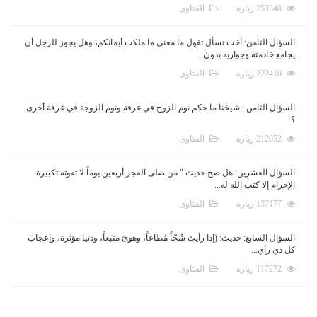
253348 زيارة
الفتاوى
السؤال الثامن: أخت تسأل تقول ما معنى ما ملكت أيمانكم، وهل يجوز للرجل أن
يجامع خادمته وجواريه بدون...
222410 زيارة
الفتاوى
السؤال الثامن : شيخنا ما حكم نوم الزوج في غرفة ونوم الزوجة في غرفة أخرى
؟
212052 زيارة
الفتاوى
السؤال العشرين: هل صح حديث " من صلى الفجر أربعين يوماً لا تفوته تكبيرة
الإحرام إلا كتب الله له...
137177 زيارة
الفتاوى
السؤال السابع: حديث: (إذا رأيتَ شُحّاً مُطاعاً، وهوىً متبَعاً، ودنيا مؤثرة، وإعجابَ
كل ذي رأي...
117272 زيارة
الفتاوى