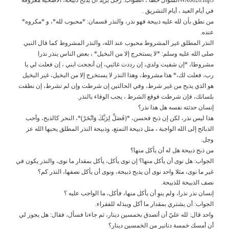
في أيام العيد ، أيام التشريق .
من نطق بأن لله عليه ذبيحة فهو نذر، والنذر قسمان: *محبوب لله*، و *مكروه*
عنده.
النذر المطلق غير المشروط محبوب عند الله، والنذر المشروط كما قال النبي
صلى الله عليه وسلم: *لا يستخرج إلا من البخيل* ، بعض الناس ينذر نذرا
مشروطا، *إن شفيت ولدي، إن رددت غائبي، إن أنجحت ابني ، إن فعلت لي يا
رب، فعلت لك،* هذا مشروط، وهذا النذر لا يستخرج إلا من البخيل، غير البخيل
هو الذي يذبح من غير شرط، وفي الحالتين إن شرطت وإن لم تشرط، إن نطقت
بلسانك، فإن شرطت فوقع الشرط ، يجب الوفاء بالنذر.
إنسان حدثته نفسه هل هذا نذر؟
هذا ليس نذر، لكن إن ذبح فحسن، *(فَصَلِّ لِرَبِّكَ وَانْحَرْ)*، النحر كالذبح، وأحب
الذبائح إلى الله الواجبة ، مثل ذبيحة التمتع، وذبيحة النذر المطلق يحبها الله عز
وجل.
من ذبح ذبيحة هل له أن يأكل منها؟
الجواب: هل نوى أن يأكل منها؟ إن نوى يأكل، يأكل بمقدار ما نوى، والنذر يكون في
غير ما نوى، مثلا واحد نوى أن يذبح ذبيحة، ونوى أن يأكل نصفها، النذر كم؟
نصف الذبيحة للذبيحة.
إنسان نذر نذرا، ولم ينوِ أن يأكل منها، فأكل، ما الواجب عليه ؟
الجواب: أن يشتري بمقدار ما أكل ويبذله للفقراء.
واحد قال: لله عليّ أن أتصدق بخمسين دينار، ثم جاءنا فسأل، فقال: هل يجوز لي
أن أمسك خمسة دنانير من الخمسين دينار؟