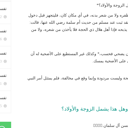
الزوجة والأولاد؟*
تفسي
ن ظفره ولا من شعر بدنه، في أي مكان كان، فليتجهز قبل دخول
5382 زيارة
فقد ثبت عند مسلم من حديث أم سلمة رضي الله عنها، قالت:
ذبحه فإذا أهل هلال ذي الحجة فلا يأخذن من شعره، ولا من
تفسي
5146 زيارة
تفسير
د أن يضحي فحسب،* وكذلك غير المستطيع على الأضحية له أن
 على الأضحية يمسك.
5163 زيارة
تفسير
 وليست مردودة وإنما وقع في مخالفة، فلم يمتثل أمر النبي
5051 زيارة
تفسير 
5165 زيارة
هل هذا يشمل الزوجة والأولاد؟
ن آل سلمان.✍🏼✍🏻