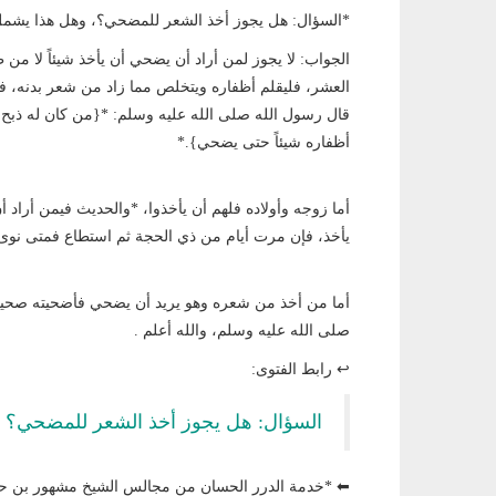
*السؤال: هل يجوز أخذ الشعر للمضحي؟، وهل هذا يشمل 
الجواب: لا يجوز لمن أراد أن يضحي أن يأخذ شيئاً لا م
العشر، فليقلم أظفاره ويتخلص مما زاد من شعر بدنه، 
قال رسول الله صلى الله عليه وسلم: *{من كان له ذبح ي
أظفاره شيئاً حتى يضحي}.*
أما زوجه وأولاده فلهم أن يأخذوا، *والحديث فيمن أرا
يأخذ، فإن مرت أيام من ذي الحجة ثم استطاع فمتى نوى
أما من أخذ من شعره وهو يريد أن يضحي فأضحيته صحيحة
صلى الله عليه وسلم، والله أعلم .
↩ رابط الفتوى:
السؤال: هل يجوز أخذ الشعر للمضحي؟ و
⬅ *خدمة الدرر الحسان من مجالس الشيخ مشهور بن حس