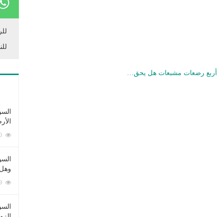
للر
للن
وة أربع رضعات مشبعات هل يحق…
السؤ
الأر
253360 زيارة
السؤ
وهل 
222509 زيارة
السؤ
الزو