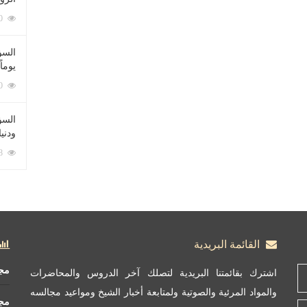
212060 زيارة
السؤ
يوماً
137190 زيارة
السؤا
ودني
117308 زيارة
القائمة البريدية
مج
اشترك بقائمتنا البريدية لتصلك آخر الدروس والمحاضرات
والمواد المرئية والصوتية ولمتابعة أخبار الشيخ ومواعيد مجالسه
مج