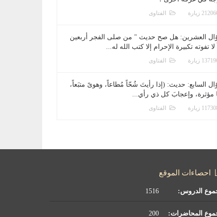
الفتاوى
ال العشرين: هل صح حديث " من صلى الفجر أربعين
 لا تفوته تكبيرة الإحرام إلا كتب الله له...
الفتاوى
ل السابع: حديث: (إذا رأيتَ شُحّاً مُطاعاً، وهوىً متبَعاً،
ا مؤثرة، وإعجابَ كل ذي رأي...
الفتاوى
احصاءات الموقع
موع الدروس:
1516
موع المحاضرات:
200