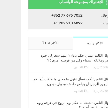
للإشتراك بمجموعة الواتساب
+962 77 675 7052
جال:
+1 202 913 6892
ساء:
الأكثر تفاعلاً
الأكثر زيارة
ال الثالث عشر : حكم دعاء ( اللهم سخر لي جنود
ض وملائكة السماء وكل من فوضته أمري ) ؟
الفتاوى
ال الثامن: أخت تسأل تقول ما معنى ما ملكت أيمانكم،
يجوز للرجل أن يجامع خادمته وجواريه بدون...
الفتاوى
ال الثامن : شيخنا ما حكم نوم الزوج في غرفة ونوم
جة في غرفة أخرى ؟