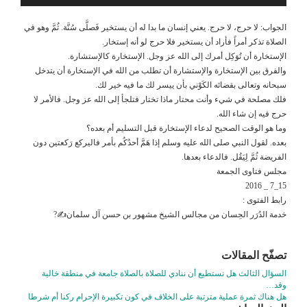
الجواب: لا حرج، لا حرج. يعني إنسان ما بدا له أن يستخير فَصلَّى سُنَّة. ثُمَّ وهو في
الصلاة تذكر أمراً فأراد أن يستخير فلا حرج لو أنه إستخار.
الإستخارة أن تُوَكِل أمرك إلى الله عز وجل. الإستخارة كالإستشارة.
والفرق بين الإستخارة والإستشارة أن تطلب من الله في الإستخارة أن يتدخل
سبحانه وتعالى بقضائه الكَوْني بأن ييسر لك ما فيه خير لك.
فلك مصلحة في شيء وأنت محتار ماذا تختار فتلجأ إلى الله عز وجل. فالأمر لا
حرج فيه إن شاء الله.
وما هو الوقت الصحيح لدعاء الإستخارة قبل التسليم أم بعده؟
بعده. لقول النبي صلى الله عليه وسلم إذا هَمَّ أحدُكُم بأمر فاليركع رَكعتين دون
الفريضة ثُمَّ لِيَقُل. فالدعاء بعدها.
مجلس فتاوى الجمعة
15_7 _ 2016
رابط الفتوى :
خدمة الدُرَر الحِسان من مجالس الشيخ مشهور بن حسن آل سلمان✍?
تصفّح المقالات
السؤال الثالث هل نستطيع أن ننادي للصلاة بالصلاة جامعة في منطقة خالية
وقد…
هل هناك ثمرة عملية مترتبة على الخلاف في كون تكبيرة الإحرام ركنا أم شرطا