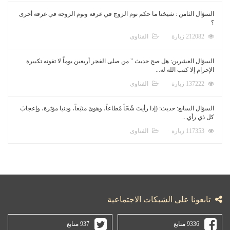
السؤال الثامن : شيخنا ما حكم نوم الزوج في غرفة ونوم الزوجة في غرفة أخرى
؟
212082 زيارة
الفتاوى
السؤال العشرين: هل صح حديث " من صلى الفجر أربعين يوماً لا تفوته تكبيرة
الإحرام إلا كتب الله له...
137222 زيارة
الفتاوى
السؤال السابع: حديث: (إذا رأيتَ شُحّاً مُطاعاً، وهوىً متبَعاً، ودنيا مؤثرة، وإعجابَ
كل ذي رأي...
117353 زيارة
الفتاوى
تابعونا على الشبكات الاجتماعية
9336 متابع
937 متابع