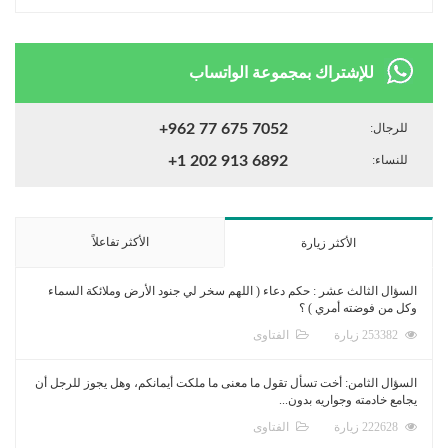
للإشتراك بمجموعة الواتساب
للرجال:
+962 77 675 7052
للنساء:
+1 202 913 6892
الأكثر تفاعلاً
الأكثر زيارة
السؤال الثالث عشر : حكم دعاء ( اللهم سخر لي جنود الأرض وملائكة السماء
وكل من فوضته أمري ) ؟
253382 زيارة
الفتاوى
السؤال الثامن: أخت تسأل تقول ما معنى ما ملكت أيمانكم، وهل يجوز للرجل أن
يجامع خادمته وجواريه بدون...
222628 زيارة
الفتاوى