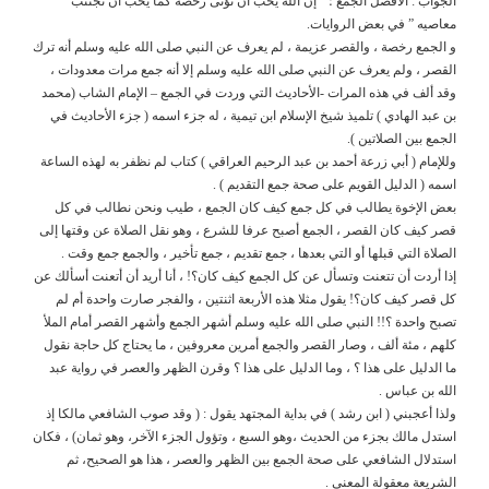
الجواب : الأفضل الجمع ؛ ” إن الله يحب أن تؤتى رخصه كما يحب أن تجتنب
معاصيه ” في بعض الروايات.
و الجمع رخصة ، والقصر عزيمة ، لم يعرف عن النبي صلى الله عليه وسلم أنه ترك
القصر ، ولم يعرف عن النبي صلى الله عليه وسلم إلا أنه جمع مرات معدودات ،
وقد ألف في هذه المرات -الأحاديث التي وردت في الجمع – الإمام الشاب (محمد
بن عبد الهادي ) تلميذ شيخ الإسلام ابن تيمية ، له جزء اسمه ( جزء الأحاديث في
الجمع بين الصلاتين ).
وللإمام ( أبي زرعة أحمد بن عبد الرحيم العراقي ) كتاب لم نظفر به لهذه الساعة
اسمه ( الدليل القويم على صحة جمع التقديم ) .
بعض الإخوة يطالب في كل جمع كيف كان الجمع ، طيب ونحن نطالب في كل
قصر كيف كان القصر ، الجمع أصبح عرفا للشرع ، وهو نقل الصلاة عن وقتها إلى
الصلاة التي قبلها أو التي بعدها ، جمع تقديم ، جمع تأخير ، والجمع جمع وقت .
إذا أردت أن تتعنت وتسأل عن كل الجمع كيف كان؟! ، أنا أريد أن أتعنت أسألك عن
كل قصر كيف كان؟! يقول مثلا هذه الأربعة اثنتين ، والفجر صارت واحدة أم لم
تصبح واحدة ؟!! النبي صلى الله عليه وسلم أشهر الجمع وأشهر القصر أمام الملأ
كلهم ، مئة ألف ، وصار القصر والجمع أمرين معروفين ، ما يحتاج كل حاجة نقول
ما الدليل على هذا ؟ ، وما الدليل على هذا ؟ وقرن الظهر والعصر في رواية عبد
الله بن عباس .
ولذا أعجبني ( ابن رشد ) في بداية المجتهد يقول : ( وقد صوب الشافعي مالكا إذ
استدل مالك بجزء من الحديث ،وهو السبع ، وتؤول الجزء الآخر، وهو ثمان) ، فكان
استدلال الشافعي على صحة الجمع بين الظهر والعصر ، هذا هو الصحيح، ثم
الشريعة معقولة المعنى .