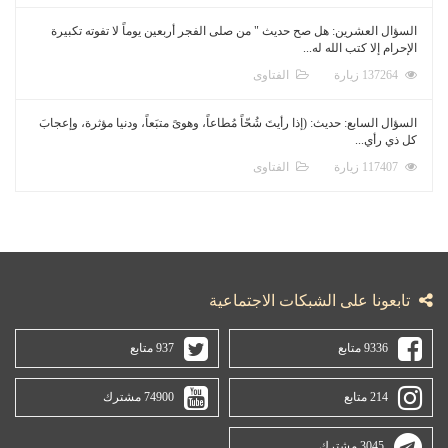
السؤال العشرين: هل صح حديث " من صلى الفجر أربعين يوماً لا تفوته تكبيرة
الإحرام إلا كتب الله له...
137264 زيارة
الفتاوى
السؤال السابع: حديث: (إذا رأيتَ شُحّاً مُطاعاً، وهوىً متبَعاً، ودنيا مؤثرة، وإعجابَ
كل ذي رأي...
117407 زيارة
الفتاوى
تابعونا على الشبكات الاجتماعية
9336 متابع
937 متابع
214 متابع
74900 مشترك
3045 مشترك