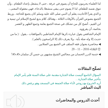
لذا العلماء يحرمون للحاج أن يصوم في عرفة ، حتى لا ينشغل بإعداد الطعام ، وأن
تتوق نفسه للطعام، لذا لا يصوم حتى يبقى منشغلا بالدعاء، فهي معقولة المعنى ،
و الذي يقرأ الأحاديث يعلم أن النبي صلى الله عليه وسلم كان يجمع للحاجة ، وربط
الجمع بنصوص القرآن بالأوقات الثلاثة ، وهنالك كلام بديع لشيخ الإسلام ابن تيمية و
ابن القيم ، أنصح كل من تشكك في صحة الجمع بعامة وجمع الظهر و العصر
بخاصة، أن يقرؤوه.
الإمام الشافعي يقول عبارة ذكرها الإمام الشاطبي بالموافقات ، يقول : ( ما من
حديث إلا وله صلة بآية ، ولا يعرف ذلك إلا الراسخون بالعلم ) .
◀ محاضرة بعنوان فقه السلف في الجمع بين الصلاتين .
⏰ الثلاثاء 2016 – 11 – 29
◀ خدمة الدرر الحسان من مجالس الشيخ مشهور بن حسن آل سلمان ✍.✍?
تصفّح المقالات
السؤال التاسع أليست صلاة الجنازة مقدمة على صلاة السنة فلم يأمر الإمام
بتأخير صلاة الجنازة…
أريد الخروج مع زوجي لأداء صلاة الجمعة في المسجد وهو يرفض ذلك
البث المباشر
أحدث الدروس والمحاضرات