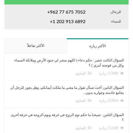
للرجال:
+962 77 675 7052
للنساء:
+1 202 913 6892
الأكثر تفاعلاً
الأكثر زيارة
السؤال الثالث عشر : حكم دعاء ( اللهم سخر لي جنود الأرض وملائكة السماء
وكل من فوضته أمري ) ؟
253409 زيارة
الفتاوى
السؤال الثامن: أخت تسأل تقول ما معنى ما ملكت أيمانكم، وهل يجوز للرجل أن
يجامع خادمته وجواريه بدون...
222816 زيارة
الفتاوى
السؤال الثامن : شيخنا ما حكم نوم الزوج في غرفة ونوم الزوجة في غرفة أخرى
؟
212108 زيارة
الفتاوى