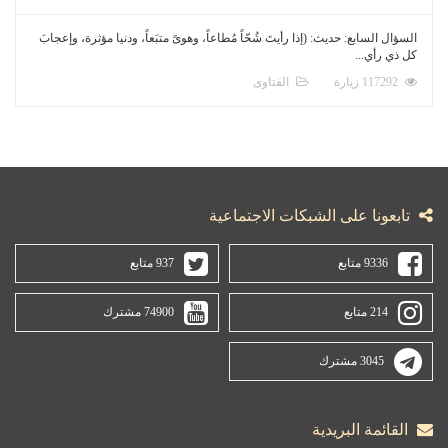
السؤال السابع: حديث: (إذا رأيتَ شُحّاً مُطاعاً، وهوىً متبَعاً، ودنيا مؤثرة، وإعجابَ
كل ذي رأي...
117292 زيارة
الفتاوى
تابعونا على الشبكات الاجتماعية
9336 متابع
937 متابع
214 متابع
74900 مشترك
3045 مشترك
القائمة البريدية