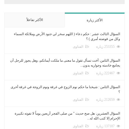
الأكثر تفاعلاً
الأكثر زيارة
السؤال الثالث عشر : حكم دعاء ( اللهم سخر لي جنود الأرض وملائكة السماء
وكل من فوضته أمري ) ؟
253355 زيارة
الفتاوى
السؤال الثامن: أخت تسأل تقول ما معنى ما ملكت أيمانكم، وهل يجوز للرجل أن
يجامع خادمته وجواريه بدون...
222467 زيارة
الفتاوى
السؤال الثامن : شيخنا ما حكم نوم الزوج في غرفة ونوم الزوجة في غرفة أخرى
؟
212059 زيارة
الفتاوى
السؤال العشرين: هل صح حديث " من صلى الفجر أربعين يوماً لا تفوته تكبيرة
الإحرام إلا كتب الله له...
137187 زيارة
الفتاوى