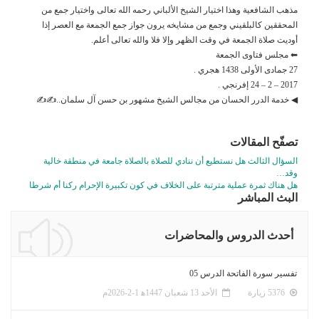
مذهب الشافعية وهذا اختيار الشيخ الألباني رحمه الله تعالى واختيار جمع من
المحققين كالبلقيني وجمع من مشايخه يرون جواز جمع الجمعة مع العصر إذا
أوديت صلاة الجمعة في وقت الظهر وإلا فلا والله تعالى أعلم.
⬅ مجلس فتاوى الجمعة
27 جمادى الأولى 1438 هجري .
2017 – 2 – 24 إفرنجي .
◀ خدمة الدرر الحسان من مجالس الشيخ مشهور بن حسن آل سلمان..✍✍
تصفّح المقالات
السؤال الثالث هل نستطيع أن ننادي للصلاة بالصلاة جامعة في منطقة خالية
وقد…
هل هناك ثمرة عملية مترتبة على الخلاف في كون تكبيرة الإحرام ركنا أم شرطا
البث المباشر
أحدث الدروس والمحاضرات
تفسير سورة الفاتحة الدرس 05
5376 زيارة
الأحد 13 شعبان 1447ﻫ 1-2-2026م