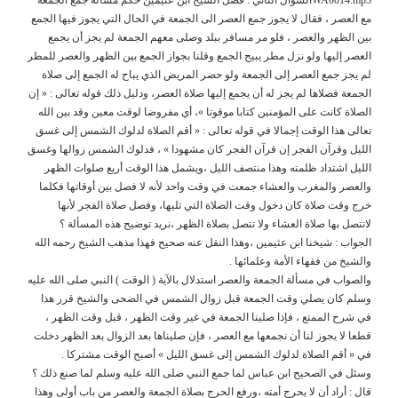
مع العصر ، فقال لا يجوز جمع العصر الى الجمعة في الحال التي يجوز فيها الجمع
بين الظهر والعصر ، فلو مر مسافر ببلد وصلى معهم الجمعة لم يجز أن يجمع
العصر إليها ولو نزل مطر يبيح الجمع وقلنا بجواز الجمع بين الظهر والعصر للمطر
لم يجز جمع العصر إلى الجمعة ولو حضر المريض الذي يباح له الجمع إلى صلاة
الجمعة فصلاها لم يجز له أن يجمع إليها صلاة العصر، ودليل ذلك قوله تعالى : « إن
الصلاة كانت على المؤمنين كتابا موقوتا »، أي مفروضا لوقت معين وقد بين الله
تعالى هذا الوقت إجمالا في قوله تعالى : « أقم الصلاة لدلوك الشمس إلى غسق
الليل وقرآن الفجر إن قرآن الفجر كان مشهودا » ، فدلوك الشمس زوالها وغسق
الليل اشتداد ظلمته وهذا منتصف الليل ،ويشمل هذا الوقت أربع صلوات الظهر
والعصر والمغرب والعشاء جمعت في وقت واحد لأنه لا فصل بين أوقاتها فكلما
خرج وقت صلاة كان دخول وقت الصلاة التي تليها، وفصل صلاة الفجر لأنها
لاتتصل بها صلاة العشاء ولا تتصل بصلاة الظهر ،نريد توضيح هذه المسألة ؟
الجواب : شيخنا ابن عثيمين ،وهذا النقل عنه صحيح فهذا مذهب الشيخ رحمه الله
والشيخ من فقهاء الأمة وعلمائها .
والصواب في مسألة الجمعة والعصر استدلال بالآية ( الوقت ) النبي صلى الله عليه
وسلم كان يصلي وقت الجمعة قبل زوال الشمس في الضحى والشيخ قرر هذا
في شرح الممتع ، فإذا صلينا الجمعة في غير وقت الظهر ، قبل وقت الظهر ،
قطعا لا يجوز لنا أن نجمعها مع العصر ، فإن صليناها بعد الزوال بعد الظهر دخلت
في « أقم الصلاة لدلوك الشمس إلى غسق الليل » أصبح الوقت مشتركا .
وسئل في الصحيح ابن عباس لما جمع النبي صلى الله عليه وسلم لما صنع ذلك ؟
قال : أراد أن لا يحرج أمته ،ورفع الحرج بصلاة الجمعة والعصر من باب أولى وهذا