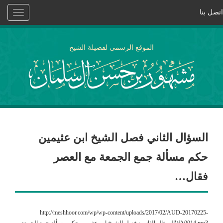
اتصل بنا
Toggle
vigation
الموقع الرسمي لفضيلة الشيخ
السؤال الثاني فصل الشيخ ابن عثيمين
حكم مسألة جمع الجمعة مع العصر
فقال…
http://meshhoor.com/wp/wp-content/uploads/2017/02/AUD-20170225-
WA0014.mp3السؤال الثاني : فصل الشيخ ابن عثيمين حكم مسألة جمع الجمعة