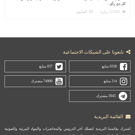
كل ذي رأي...
117421 زيارة
الفتاوى
تابعونا على الشبكات الاجتماعية
9336 متابع
937 متابع
214 متابع
74900 مشترك
3045 مشترك
القائمة البريدية
اشترك بقائمتنا البريدية لتصلك آخر الدروس والمحاضرات والمواد المرئية والصوتية