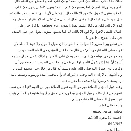
هناك خلاف في مسألة حيّ على الصلاة وحيّ على الفلاح فبعض اهل العلم قال
الذي يردد وراء المؤذن لما يسمع حيّ على الصلاة يقول كلمتين يقول حيّ على
الصلاة ويقول لا حول ولا قوة الا بالله قال: لمَ؟ قال لأن النبي عليه الصلاة والسلام
قال: من قال مثلما قال المؤذن وقال اذا قال حيّ على الصلاة فقولوا لا حول ولا
قوة الا بالله، لكن من قال مثلما يقول المؤذن عام وخصّصه اذا قال حي على
الصلاة فليقل لاحول ولا قوة الا بالله، لذا لما نسمع المؤذن يقول حي على الصلاة
حي على الفلاح ماذا نقول؟
هل نجمع بين الامرين؟ الجواب: لا، الجواب: ان نقول لا حول ولا قوة الا بالله لأن
قوله صلى الله عليه وسلم: من قال مثلما قال المؤذن من العام المخصوص،
مخصوص في قوله حيّ على الصلاة وحيّ على الفلاح . وكذلك نقول بعد ان نسمع
أَشْهَدُ أَنَّ مُحَمَّدًا رَسُولُ اللَّهِ مثلها، ثم نقول ما جاء في الحديث عن سعد بن أبي
وقاص عن رسول الله صلى الله عليه وسلم أنه قال من قال حين يسمع المؤذن
وأنا أشهد أن لا إله إلا الله وحده لا شريك له وأن محمدا عبده ورسوله رضيت بالله
ربا وبمحمد رسولا وبالإسلام دينا غفر له ذنبه * .
وعند قول المؤذن الصلاة خير من النوم نقول الصلاة خير من النوم لأنها تدخل تحت
عموم من قال مثلما يقول المؤذن وما ورد من صدقَ وبرَّ وما شابه فهذا ما لم يثبت
عن رسول الله صلى الله عليه وسلم
والله تعالى اعلم
مجلس فتاوى الجمعة
الجمعة 16 محرم 1438هـ
6/10/2017
رابط الفتوى