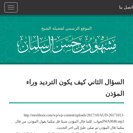
اتصل بنا
Toggle
vigation
الموقع الرسمي لفضيلة الشيخ
السؤال الثاني كيف يكون الترديد وراء
المؤذن
http://meshhoor.com/wp/wp-content/uploads/2017/10/AUD-20171013-
WA0046.mp3الجواب: كلما قال المؤذن شيئا قل مثلما يقول المؤذن، من قال
مثلما قال المؤذن ثم صلى عليّ إلى اخر الحديث .