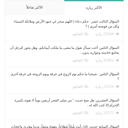
الأكثر تفاعلاً
الأكثر زيارة
السؤال الثالث عشر : حكم دعاء ( اللهم سخر لي جنود الأرض وملائكة السماء
وكل من فوضته أمري ) ؟
253416 زيارة
الفتاوى
السؤال الثامن: أخت تسأل تقول ما معنى ما ملكت أيمانكم، وهل يجوز للرجل أن
يجامع خادمته وجواريه بدون...
222852 زيارة
الفتاوى
السؤال الثامن : شيخنا ما حكم نوم الزوج في غرفة ونوم الزوجة في غرفة أخرى
؟
212114 زيارة
الفتاوى
السؤال العشرين: هل صح حديث " من صلى الفجر أربعين يوماً لا تفوته تكبيرة
الإحرام إلا كتب الله له...
137272 زيارة
الفتاوى
السؤال السابع: حديث: (إذا رأيتَ شُحّاً مُطاعاً، وهوىً متبَعاً، ودنيا مؤثرة، وإعجابَ