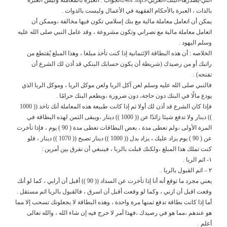
بالذات ، العبرة بالأحكام الفقهية في الأعمال وليست بالذوات .
يمكن أن اتعامل معاملة مالية مع بنك إسلامي تكون فيها مخالفة ،وممكن أن
اتعامل معاملة مالية مع نصراني وتكون مشروعة ، وقد عامل النبي صلى الله عليه
وسلم اليهود .
الخلاصه : أن هذه البطاقة الإئتمانية إذا كنت تأخذ مبلغا ، وهذا المبلغ يُقتطع من
راتبك أو من رصيدك (شريطة أن يكون حسابك البنكي قد أذن لك الشرع أن
تفتحه) .
فالنبي صلى الله عليه وسلم لعن آكل الربا ولعن موكل الربا ، وموكل الربا الذي
يودع مالًا في البنك دون حاجة، دون ضرورة ،ويطعم البنك حرامًا .
فإذا كان الشرع قد أذن لك أولا ثم إذا كانت طبيعة هذه المعاملة أنك تاخذ (( 1000
)) دينار ولا تدفع شيئا زائدًا عن (( 1000 )) دينار ،ويبقى الثمن لهذه البطاقة في
المرة الأولى ،ولم تعطى مدة ، بعض البطاقات تعطى مدة ( 90 ) يوم ، فإذا تأخرت
عن ( 90 ) يوم يزاد عليك ، يزاد بدل (( 1000 )) دينار تصبح (( 1070 )) دينار ، فلو
كنت تملك هذا المبلغ ،ولكنك قبلت بالربا ، فينبغي أن نفرق بين أمرين :
١- اثم الربا .
٢ – اثم القبول بالربا .
يعني مجرد ما توقع أنه أنا إذا تأخرت عن السداد (( 90 )) أقبل أن أرابي ، كما لو أنك
وقعت اقبل أن ازني ، وكما لو وقعت أقبل أن اسرق ، فالقبول بالربا اثم مستقل .
أما إذا كانت بطاقة تدفع ثمنها مرة واحدة ، وهذه البطاقة لا يجعلونك تسحب إلا مما
هو عندهم ،مما هو في رصيدك ،فهذا أمر لا حرج فيه إن شاء الله ، والله تعالى
أعلم .