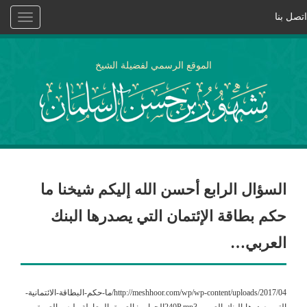
اتصل بنا
Toggle
vigation
الموقع الرسمي لفضيلة الشيخ
السؤال الرابع أحسن الله إليكم شيخنا ما
حكم بطاقة الإئتمان التي يصدرها البنك
العربي…
http://meshhoor.com/wp/wp-content/uploads/2017/04/ما-حكم-البطاقة-الائتمانية-
التي-يصدرها-البنك-العربي-240P.mp3الجواب : العبرة بالمعاملة وليس العبرة