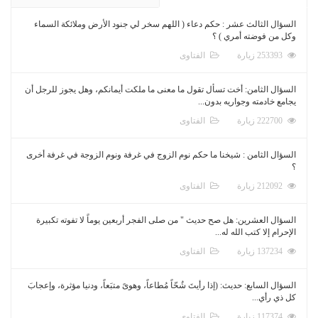
السؤال الثالث عشر : حكم دعاء ( اللهم سخر لي جنود الأرض وملائكة السماء
وكل من فوضته أمري ) ؟
253393 زيارة
الفتاوى
السؤال الثامن: أخت تسأل تقول ما معنى ما ملكت أيمانكم، وهل يجوز للرجل أن
يجامع خادمته وجواريه بدون...
222700 زيارة
الفتاوى
السؤال الثامن : شيخنا ما حكم نوم الزوج في غرفة ونوم الزوجة في غرفة أخرى
؟
212092 زيارة
الفتاوى
السؤال العشرين: هل صح حديث " من صلى الفجر أربعين يوماً لا تفوته تكبيرة
الإحرام إلا كتب الله له...
137234 زيارة
الفتاوى
السؤال السابع: حديث: (إذا رأيتَ شُحّاً مُطاعاً، وهوىً متبَعاً، ودنيا مؤثرة، وإعجابَ
كل ذي رأي...
117374 زيارة
الفتاوى