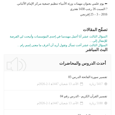
⬅ يوم علمي بعنوان مهمات ورثة الأنبياء تنظيم جمعية مركز الإمام الألباني.
? السبت 26 رجب 1438 هجري
2016 – 3 – 25 إفرنجي
تصفّح المقالات
السؤال الثالث عشر أنا أعمل مهندسا في إحدى المؤسسات وأتيحت لي الفرصة
للإنتقال إلى…
السؤال الثالث عشر أخت تسأل وتقول أريد أن أعرف ما معنى إسم رام…
البث المباشر
أحدث الدروس والمحاضرات
تفسير سورة الفاتحة الدرس 05
5417 زيارة
الأحد 13 شعبان 1447ﻫ 1-2-2026م
تفسير القرآن الكريم - الدرس رقم 04
5180 زيارة
الأحد 13 شعبان 1447ﻫ 1-2-2026م